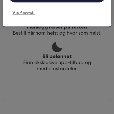
Få tilgang til reiseruten din selv uten wi-fi.
Vis formål
Planlegg reiser på farten
Bestill når som helst og hvor som helst.
Bli belønnet
Finn eksklusive app-tilbud og
medlemsfordeler.