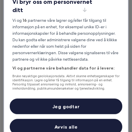
Vi bryr oss om personvernet
ditt
Vi og
16
partnerne våre lagrer og/eller får tilgang til
informasjon på en enhet, for eksempel unike ID-er i
informasjonskapsler for å behandle personopplysninger.
Du kan godta eller administrere valgene dine ved å klikke
nedenfor eller når som helst på siden for
personvernerklæringen. Disse valgene signaliseres til våre
Gode grunner til å laste ned appen
partnere og vil ikke påvirke nettleserdata.
vår
Vi og partnerne våre behandler data for å levere:
Bruke nøyaktige geolokasjonsdata. Aktivt skanne enhetsegenskaper for
identifikasjon. Lagre og/eller få tilgang til informasjon på en enhet.
Personlig tilpasset annonsering og innhold, annonsering- og
innholdsmåling, publikumsundersøkelser og tjenesteutvikling.
Spar enda mer
Liste over partnere (leverandører)
Motta rabatter på utvalgte hoteller i appen.
Jeg godtar
Avvis alle
Hold deg oppdatert