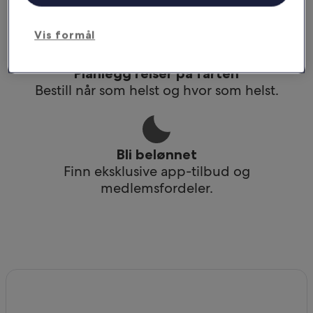
Få tilgang til reiseruten din selv uten wi-fi.
Vis formål
Planlegg reiser på farten
Bestill når som helst og hvor som helst.
Bli belønnet
Finn eksklusive app-tilbud og
medlemsfordeler.