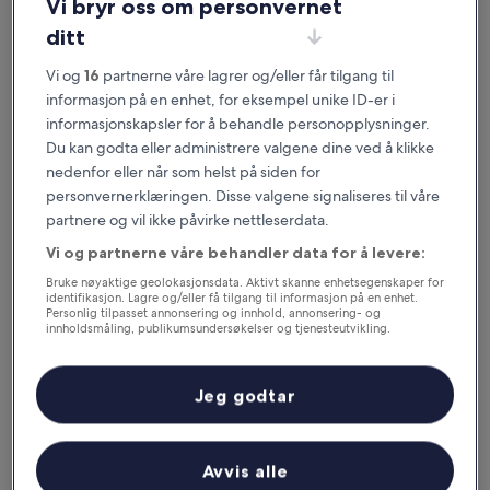
Vi bryr oss om personvernet
ditt
Vi og
16
partnerne våre lagrer og/eller får tilgang til
informasjon på en enhet, for eksempel unike ID-er i
informasjonskapsler for å behandle personopplysninger.
Du kan godta eller administrere valgene dine ved å klikke
nedenfor eller når som helst på siden for
personvernerklæringen. Disse valgene signaliseres til våre
Gode grunner til å laste ned appen
partnere og vil ikke påvirke nettleserdata.
vår
Vi og partnerne våre behandler data for å levere:
Bruke nøyaktige geolokasjonsdata. Aktivt skanne enhetsegenskaper for
identifikasjon. Lagre og/eller få tilgang til informasjon på en enhet.
Personlig tilpasset annonsering og innhold, annonsering- og
innholdsmåling, publikumsundersøkelser og tjenesteutvikling.
Spar enda mer
Liste over partnere (leverandører)
Motta rabatter på utvalgte hoteller i appen.
Jeg godtar
Avvis alle
Hold deg oppdatert