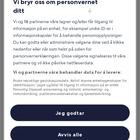
Vi bryr oss om personvernet
ditt
Vi og
16
partnerne våre lagrer og/eller får tilgang til
informasjon på en enhet, for eksempel unike ID-er i
informasjonskapsler for å behandle personopplysninger.
Du kan godta eller administrere valgene dine ved å klikke
nedenfor eller når som helst på siden for
personvernerklæringen. Disse valgene signaliseres til våre
Gode grunner til å laste ned appen
partnere og vil ikke påvirke nettleserdata.
vår
Vi og partnerne våre behandler data for å levere:
Bruke nøyaktige geolokasjonsdata. Aktivt skanne enhetsegenskaper for
identifikasjon. Lagre og/eller få tilgang til informasjon på en enhet.
Personlig tilpasset annonsering og innhold, annonsering- og
innholdsmåling, publikumsundersøkelser og tjenesteutvikling.
Spar enda mer
Liste over partnere (leverandører)
Motta rabatter på utvalgte hoteller i appen.
Jeg godtar
Avvis alle
Hold deg oppdatert