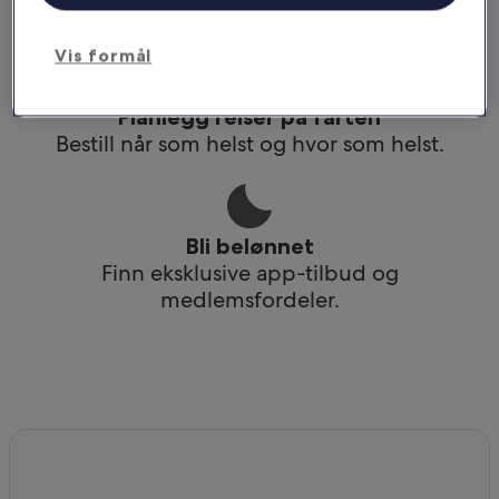
Få tilgang til reiseruten din selv uten wi-fi.
Vis formål
Planlegg reiser på farten
Bestill når som helst og hvor som helst.
Bli belønnet
Finn eksklusive app-tilbud og
medlemsfordeler.