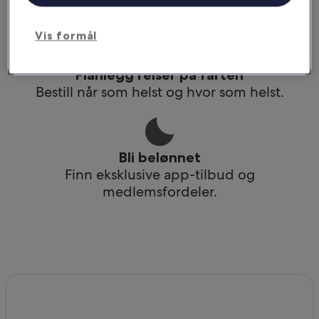
Få tilgang til reiseruten din selv uten wi-fi.
Vis formål
Planlegg reiser på farten
Bestill når som helst og hvor som helst.
Bli belønnet
Finn eksklusive app-tilbud og
medlemsfordeler.