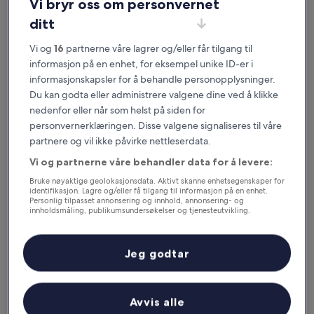
Vi bryr oss om personvernet
ditt
Vi og
16
partnerne våre lagrer og/eller får tilgang til
informasjon på en enhet, for eksempel unike ID-er i
informasjonskapsler for å behandle personopplysninger.
Du kan godta eller administrere valgene dine ved å klikke
nedenfor eller når som helst på siden for
personvernerklæringen. Disse valgene signaliseres til våre
Gode grunner til å laste ned appen
partnere og vil ikke påvirke nettleserdata.
vår
Vi og partnerne våre behandler data for å levere:
Bruke nøyaktige geolokasjonsdata. Aktivt skanne enhetsegenskaper for
identifikasjon. Lagre og/eller få tilgang til informasjon på en enhet.
Personlig tilpasset annonsering og innhold, annonsering- og
innholdsmåling, publikumsundersøkelser og tjenesteutvikling.
Spar enda mer
Liste over partnere (leverandører)
Motta rabatter på utvalgte hoteller i appen.
Jeg godtar
Avvis alle
Hold deg oppdatert