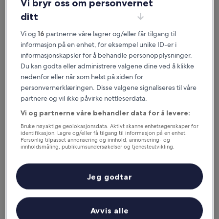
Vi bryr oss om personvernet
ditt
Vi og
16
partnerne våre lagrer og/eller får tilgang til
informasjon på en enhet, for eksempel unike ID-er i
informasjonskapsler for å behandle personopplysninger.
Du kan godta eller administrere valgene dine ved å klikke
nedenfor eller når som helst på siden for
personvernerklæringen. Disse valgene signaliseres til våre
Gode grunner til å laste ned appen
partnere og vil ikke påvirke nettleserdata.
vår
Vi og partnerne våre behandler data for å levere:
Bruke nøyaktige geolokasjonsdata. Aktivt skanne enhetsegenskaper for
identifikasjon. Lagre og/eller få tilgang til informasjon på en enhet.
Personlig tilpasset annonsering og innhold, annonsering- og
innholdsmåling, publikumsundersøkelser og tjenesteutvikling.
Spar enda mer
Liste over partnere (leverandører)
Motta rabatter på utvalgte hoteller i appen.
Jeg godtar
Avvis alle
Hold deg oppdatert