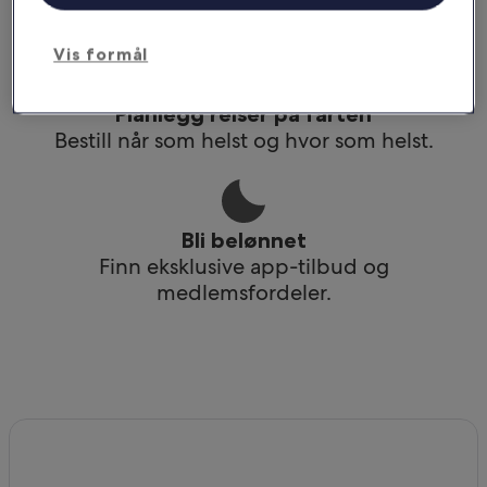
Få tilgang til reiseruten din selv uten wi-fi.
Vis formål
Planlegg reiser på farten
Bestill når som helst og hvor som helst.
Bli belønnet
Finn eksklusive app-tilbud og
medlemsfordeler.