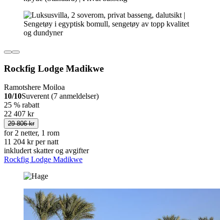
Rockfig Lodge Madikwe
Ramotshere Moiloa
10/10
Suverent (7 anmeldelser)
25 % rabatt
22 407 kr
29 806 kr
for 2 netter, 1 rom
11 204 kr per natt
inkludert skatter og avgifter
Rockfig Lodge Madikwe