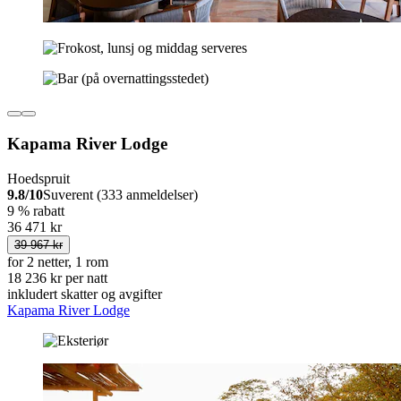
Kapama River Lodge
Hoedspruit
9.8/10
Suverent (333 anmeldelser)
9 % rabatt
36 471 kr
39 967 kr
for 2 netter, 1 rom
18 236 kr per natt
inkludert skatter og avgifter
Kapama River Lodge