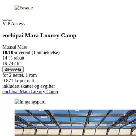
VIP Access
enchipai Mara Luxury Camp
Maasai Mara
10/10
Suverent (1 anmeldelse)
14 % rabatt
19 742 kr
23 089 kr
for 2 netter, 1 rom
9 871 kr per natt
inkludert skatter og avgifter
enchipai Mara Luxury Camp