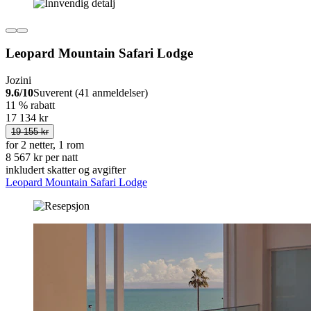
Leopard Mountain Safari Lodge
Jozini
9.6/10
Suverent (41 anmeldelser)
11 % rabatt
17 134 kr
19 155 kr
for 2 netter, 1 rom
8 567 kr per natt
inkludert skatter og avgifter
Leopard Mountain Safari Lodge