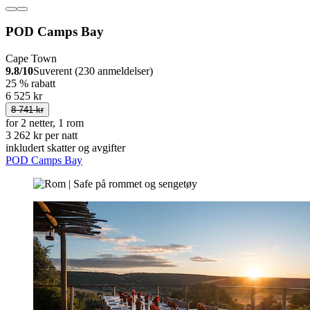
POD Camps Bay
Cape Town
9.8/10
Suverent (230 anmeldelser)
25 % rabatt
6 525 kr
8 741 kr
for 2 netter, 1 rom
3 262 kr per natt
inkludert skatter og avgifter
POD Camps Bay