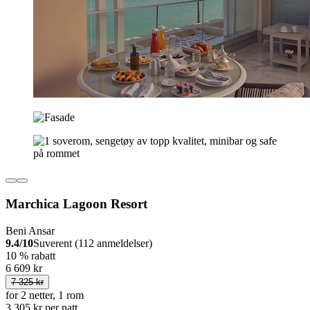
Marchica Lagoon Resort
Beni Ansar
9.4/10
Suverent (112 anmeldelser)
10 % rabatt
6 609 kr
7 325 kr
for 2 netter, 1 rom
3 305 kr per natt