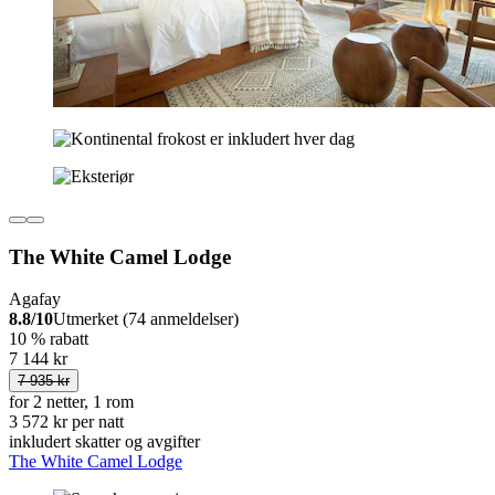
The White Camel Lodge
Agafay
8.8/10
Utmerket (74 anmeldelser)
10 % rabatt
7 144 kr
7 935 kr
for 2 netter, 1 rom
3 572 kr per natt
inkludert skatter og avgifter
The White Camel Lodge