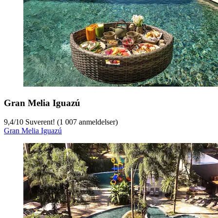
Gran Melia Iguazú
9,4
/
10
Suverent! (1 007 anmeldelser)
Gran Melia Iguazú