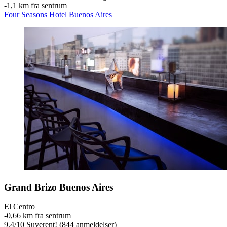
‐
1,1 km fra sentrum
Four Seasons Hotel Buenos Aires
Grand Brizo Buenos Aires
El Centro
‐
0,66 km fra sentrum
9,4
/
10
Suverent! (844 anmeldelser)