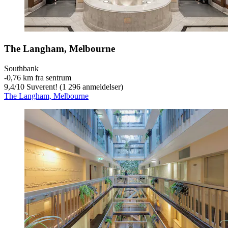
The Langham, Melbourne
Southbank
‐
0,76 km fra sentrum
9,4
/
10
Suverent! (1 296 anmeldelser)
The Langham, Melbourne