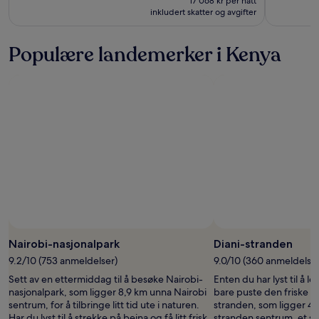
17 068 kr per natt
inkludert skatter og avgifter
Se
mer
informasjon
Populære landemerker i Kenya
om
standardpris.
Nairobi-nasjonalpark
Diani-stranden
9.2/10 (753 anmeldelser)
9.0/10 (360 anmeldelser
Sett av en ettermiddag til å besøke Nairobi-
Enten du har lyst til å let
nasjonalpark, som ligger 8,9 km unna Nairobi
bare puste den friske sj
sentrum, for å tilbringe litt tid ute i naturen.
stranden, som ligger 4,
Har du lyst til å strekke på beina og få litt frisk
stranden sentrum, et st