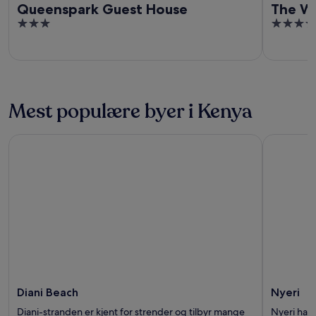
Queenspark Guest House
The Wh
3
3.5
out
out
of
of
5
5
Mest populære byer i Kenya
Diani Beach
Nyeri
Diani Beach
Nyeri
Diani-stranden er kjent for strender og tilbyr mange
Nyeri har 