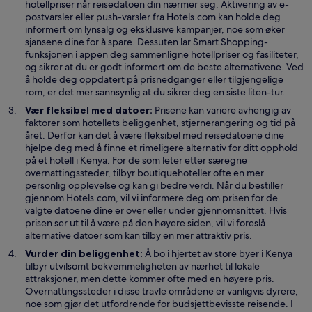
n
hotellpriser når reisedatoen din nærmer seg. Aktivering av e-
e
postvarsler eller push-varsler fra Hotels.com kan holde deg
s
informert om lynsalg og eksklusive kampanjer, noe som øker
i
sjansene dine for å spare. Dessuten lar Smart Shopping-
e
funksjonen i appen deg sammenligne hotellpriser og fasiliteter,
t
og sikrer at du er godt informert om de beste alternativene. Ved
n
å holde deg oppdatert på prisnedganger eller tilgjengelige
y
rom, er det mer sannsynlig at du sikrer deg en siste liten-tur.
t
Vær fleksibel med datoer:
Prisene kan variere avhengig av
t
faktorer som hotellets beliggenhet, stjernerangering og tid på
v
året. Derfor kan det å være fleksibel med reisedatoene dine
i
hjelpe deg med å finne et rimeligere alternativ for ditt opphold
n
på et hotell i Kenya. For de som leter etter særegne
d
overnattingssteder, tilbyr boutiquehoteller ofte en mer
u
personlig opplevelse og kan gi bedre verdi. Når du bestiller
gjennom Hotels.com, vil vi informere deg om prisen for de
valgte datoene dine er over eller under gjennomsnittet. Hvis
prisen ser ut til å være på den høyere siden, vil vi foreslå
alternative datoer som kan tilby en mer attraktiv pris.
Vurder din beliggenhet:
Å bo i hjertet av store byer i Kenya
tilbyr utvilsomt bekvemmeligheten av nærhet til lokale
attraksjoner, men dette kommer ofte med en høyere pris.
Overnattingssteder i disse travle områdene er vanligvis dyrere,
noe som gjør det utfordrende for budsjettbevisste reisende. I