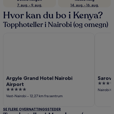
7. aug. - 9. aug.
14. aug. - 16. aug.
Hvor kan du bo i Kenya?
Topphoteller i Nairobi (og omegn)
Argyle Grand Hotel Nairobi Airport
Sarova Sta
Argyle Grand Hotel Nairobi
Sarova
5
Airport
out
5
Nairobi Ce
of
out
Vest-Nairobi
‐
12,27 km fra sentrum
5
of
5
SE FLERE OVERNATTINGSSTEDER