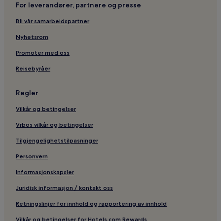
For leverandører, partnere og presse
Golfhoteller i Malindi
Bli vår samarbeidspartner
Hoteller i Malindi
Nyhetsrom
Billige hoteller i Mombasa
2-Stjerners hoteller i Mombasa
Promoter med oss
Hoteller i Mombasa
Reisebyråer
Hoteller i Ukunda
Regler
Hoteller i Naivasha
Vilkår og betingelser
Hoteller i Taveta
Vrbos vilkår og betingelser
Hoteller i Maasai Mara
Tilgjengelighetstilpasninger
Hoteller i Kilifi
Strandhoteller i Watamu
Personvern
Familiehoteller i Watamu
Informasjonskapsler
Hoteller i Watamu
Juridisk informasjon / kontakt oss
Billige hoteller i Diani-stranden
Retningslinjer for innhold og rapportering av innhold
Luksushoteller i Diani-stranden
Vilkår og betingelser for Hotels.com Rewards