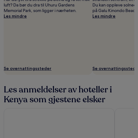
luft? Da bør du dra til Uhuru Gardens
Du kan oppleve solnedg
Memorial Park, som ligger i nærheten.
på Galu Kinondo Beach
Les mindre
Les mindre
Se overnattingssteder
Se overnattingsstede
Les anmeldelser av hoteller i
Kenya som gjestene elsker
Diani Sea Lodge
PrideInn 