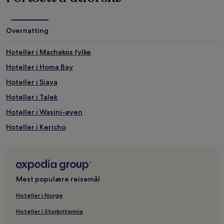
Overnatting
Hoteller i Machakos fylke
Hoteller i Homa Bay
Hoteller i Siaya
Hoteller i Talek
Hoteller i Wasini-øyen
Hoteller i Kericho
Hoteller i Manda Island
Hoteller i Kisii
Hoteller i Iten
Mest populære reisemål
Hoteller i Ewaso Ngiro
Hoteller i Norge
Hoteller i Kilgoris
Hoteller i Storbritannia
Hoteller i Barsaloi