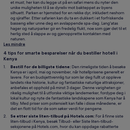
et must; her kan du legge ut på en safari mens du nyter den
unike muligheten til å se dyreliv mot bakteppet av byens
silhuett. Parken er hjemsted for en rekke dyr, inkludert neshorn
og sjiraffer. Etter safarien kan du ta en dukkert i et forfriskende
basseng eller unne deg en avslappende spa-dag. Lang'atas
hager og naturparker gir en fredelig flukt, noe som gjør det til et
herlig sted å slappe av og gjenopprette kontakten med
naturen.
Les mindre
4 tips for smarte besparelser når du bestiller hotell i
Kenya
Bestill for de billigste tidene:
Den rimeligste tiden å besøke
Kenya er i april, mai og november, når hotellprisene generelt er
lavere. For en budsjettvennlig tur som lar deg fullt ut oppleve
landets rike historie, kultur og fantastiske naturlige attraksjoner,
anbefales et opphold på minst 3 dager. Denne varigheten gir
rikelig mulighet til å utforske viktige landemerker, fordype deg i
lokal kultur og nyte de fantastiske landskapene som Kenya har å
tilby. Med priser som potensielt kan falle i disse månedene, er
det en flott tid for de som søker verdi for pengene.
Se etter siste liten-tilbud på Hotels.com:
For å finne siste
Å
liten-tilbud i Kenya, besøk
Tilbud
- eller Siste liten-tilbud-
p
seksjonene på Hotels.com, hvor du kan oppdage rabatterte