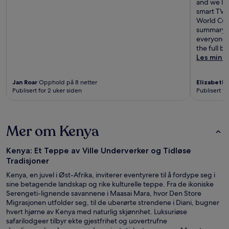
and we lo
smart TV. 
World Cup 
summary, 
everyone m
the full bo
Les mind
Jan Roar
Opphold på 8 netter
Elizabeth
Publisert for 2 uker siden
Publisert fo
Mer om Kenya
Kenya: Et Teppe av Ville Underverker og Tidløse
Tradisjoner
Kenya, en juvel i Øst-Afrika, inviterer eventyrere til å fordype seg i
sine betagende landskap og rike kulturelle teppe. Fra de ikoniske
Serengeti-lignende savannene i Maasai Mara, hvor Den Store
Migrasjonen utfolder seg, til de uberørte strendene i Diani, bugner
hvert hjørne av Kenya med naturlig skjønnhet. Luksuriøse
safarilodgeer tilbyr ekte gjestfrihet og uovertrufne