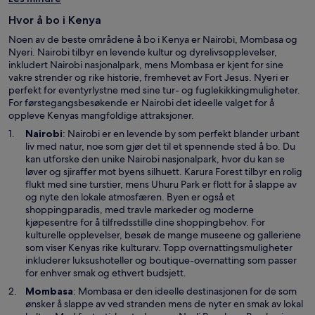
t
Hvor å bo i Kenya
t
v
Noen av de beste områdene å bo i Kenya er Nairobi, Mombasa og
i
Nyeri. Nairobi tilbyr en levende kultur og dyrelivsopplevelser,
n
inkludert Nairobi nasjonalpark, mens Mombasa er kjent for sine
d
vakre strender og rike historie, fremhevet av Fort Jesus. Nyeri er
u
perfekt for eventyrlystne med sine tur- og fuglekikkingmuligheter.
For førstegangsbesøkende er Nairobi det ideelle valget for å
oppleve Kenyas mangfoldige attraksjoner.
Å
Nairobi
: Nairobi er en levende by som perfekt blander urbant
p
liv med natur, noe som gjør det til et spennende sted å bo. Du
n
kan utforske den unike Nairobi nasjonalpark, hvor du kan se
e
løver og sjiraffer mot byens silhuett. Karura Forest tilbyr en rolig
s
flukt med sine turstier, mens Uhuru Park er flott for å slappe av
i
og nyte den lokale atmosfæren. Byen er også et
e
shoppingparadis, med travle markeder og moderne
t
kjøpesentre for å tilfredsstille dine shoppingbehov. For
n
kulturelle opplevelser, besøk de mange museene og galleriene
y
som viser Kenyas rike kulturarv. Topp overnattingsmuligheter
t
inkluderer luksushoteller og boutique-overnatting som passer
t
for enhver smak og ethvert budsjett.
v
Å
Mombasa
: Mombasa er den ideelle destinasjonen for de som
i
p
ønsker å slappe av ved stranden mens de nyter en smak av lokal
n