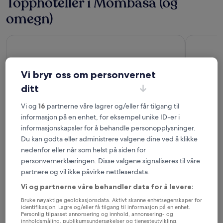
Topphoteller i Mombasa (og
omegn)
Voyager Beach Resort
Sarova Wh
Vi bryr oss om personvernet
ditt
Vi og
16
partnerne våre lagrer og/eller får tilgang til
informasjon på en enhet, for eksempel unike ID-er i
Voyager Beach Resort
Sarova
informasjonskapsler for å behandle personopplysninger.
4
& Spa
Du kan godta eller administrere valgene dine ved å klikke
out
4
nedenfor eller når som helst på siden for
of
out
8,8
/
10
Ut
personvernerklæringen. Disse valgene signaliseres til våre
5
of
partnere og vil ikke påvirke nettleserdata.
Topphoteller i Diani-stranden
5
Vi og partnerne våre behandler data for å levere:
Diani Sea Lodge
Swahili Be
Bruke nøyaktige geolokasjonsdata. Aktivt skanne enhetsegenskaper for
identifikasjon. Lagre og/eller få tilgang til informasjon på en enhet.
Personlig tilpasset annonsering og innhold, annonsering- og
innholdsmåling, publikumsundersøkelser og tjenesteutvikling.