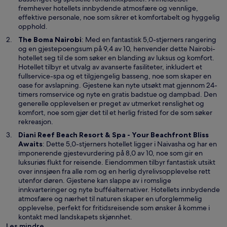
y
fremhever hotellets innbydende atmosfære og vennlige,
t
effektive personale, noe som sikrer et komfortabelt og hyggelig
t
opphold.
v
Å
The Boma Nairobi
: Med en fantastisk 5,0-stjerners rangering
i
p
og en gjestepoengsum på 9,4 av 10, henvender dette Nairobi-
n
n
hotellet seg til de som søker en blanding av luksus og komfort.
d
e
Hotellet tilbyr et utvalg av avanserte fasiliteter, inkludert et
u
s
fullservice-spa og et tilgjengelig basseng, noe som skaper en
i
oase for avslapning. Gjestene kan nyte utsøkt mat gjennom 24-
e
timers romservice og nyte en gratis badstue og dampbad. Den
t
generelle opplevelsen er preget av utmerket renslighet og
n
komfort, noe som gjør det til et herlig fristed for de som søker
y
rekreasjon.
t
Diani Reef Beach Resort & Spa - Your Beachfront Bliss
t
Å
Awaits
: Dette 5,0-stjerners hotellet ligger i Naivasha og har en
v
p
imponerende gjestevurdering på 8,0 av 10, noe som gir en
i
n
luksuriøs flukt for reisende. Eiendommen tilbyr fantastisk utsikt
n
e
over innsjøen fra alle rom og en herlig dyrelivsopplevelse rett
d
s
utenfor døren. Gjestene kan slappe av i romslige
u
i
innkvarteringer og nyte bufféalternativer. Hotellets innbydende
e
atmosfære og nærhet til naturen skaper en uforglemmelig
t
opplevelse, perfekt for fritidsreisende som ønsker å komme i
n
kontakt med landskapets skjønnhet.
y
Les mindre