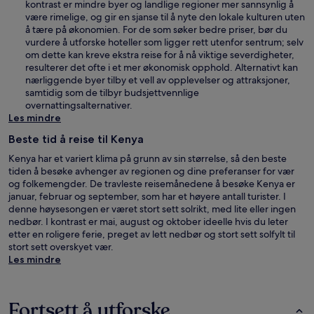
kontrast er mindre byer og landlige regioner mer sannsynlig å
være rimelige, og gir en sjanse til å nyte den lokale kulturen uten
å tære på økonomien. For de som søker bedre priser, bør du
vurdere å utforske hoteller som ligger rett utenfor sentrum; selv
om dette kan kreve ekstra reise for å nå viktige severdigheter,
resulterer det ofte i et mer økonomisk opphold. Alternativt kan
nærliggende byer tilby et vell av opplevelser og attraksjoner,
samtidig som de tilbyr budsjettvennlige
overnattingsalternativer.
Les mindre
Beste tid å reise til Kenya
Kenya har et variert klima på grunn av sin størrelse, så den beste
tiden å besøke avhenger av regionen og dine preferanser for vær
og folkemengder. De travleste reisemånedene å besøke Kenya er
januar, februar og september, som har et høyere antall turister. I
denne høysesongen er været stort sett solrikt, med lite eller ingen
nedbør. I kontrast er mai, august og oktober ideelle hvis du leter
etter en roligere ferie, preget av lett nedbør og stort sett solfylt til
stort sett overskyet vær.
Les mindre
Fortsett å utforske