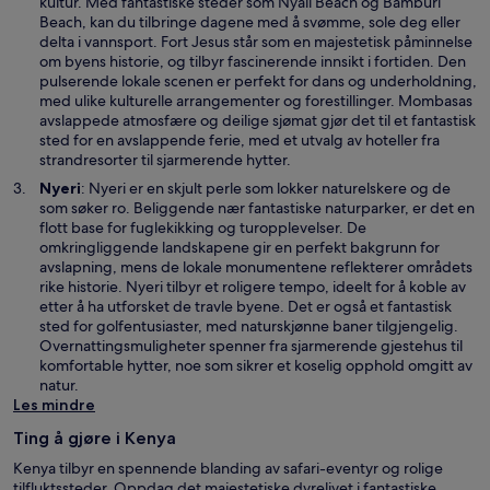
n
kultur. Med fantastiske steder som Nyali Beach og Bamburi
d
e
Beach, kan du tilbringe dagene med å svømme, sole deg eller
u
s
delta i vannsport. Fort Jesus står som en majestetisk påminnelse
i
om byens historie, og tilbyr fascinerende innsikt i fortiden. Den
e
pulserende lokale scenen er perfekt for dans og underholdning,
t
med ulike kulturelle arrangementer og forestillinger. Mombasas
n
avslappede atmosfære og deilige sjømat gjør det til et fantastisk
y
sted for en avslappende ferie, med et utvalg av hoteller fra
t
strandresorter til sjarmerende hytter.
t
Å
Nyeri
: Nyeri er en skjult perle som lokker naturelskere og de
v
p
som søker ro. Beliggende nær fantastiske naturparker, er det en
i
n
flott base for fuglekikking og turopplevelser. De
n
e
omkringliggende landskapene gir en perfekt bakgrunn for
d
s
avslapning, mens de lokale monumentene reflekterer områdets
u
i
rike historie. Nyeri tilbyr et roligere tempo, ideelt for å koble av
e
etter å ha utforsket de travle byene. Det er også et fantastisk
t
sted for golfentusiaster, med naturskjønne baner tilgjengelig.
n
Overnattingsmuligheter spenner fra sjarmerende gjestehus til
y
komfortable hytter, noe som sikrer et koselig opphold omgitt av
t
natur.
t
Les mindre
v
Ting å gjøre i Kenya
i
n
Kenya tilbyr en spennende blanding av safari-eventyr og rolige
d
tilfluktssteder. Oppdag det majestetiske dyrelivet i fantastiske