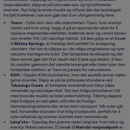
u
nasjonalparker, slapp av på luksuriøse spa, og nyt pittoreske
strender. Nyt livlig levende musikk og utforsk det rike landskapet,
fra fjell til ørkener, noe som gjør det til en uforglemmelig ferie.
Tsavo
– Dykk ned i den ville skjønnheten i Tsavo, hvor eventyr
venter ved hver sving. Legg ut på en spennende safari for å
oppleve majestetiske elefanter, brølende løver og variert dyreliv
som streifer fritt i sitt naturlige habitat. Gå ikke glipp av et besøk
til
Mzima Springs
, et fredelig sted perfekt for avslapning
utendørs. Her kan du slappe av i de rolige omgivelsene og nyte
naturens beroligende lyder. Det fantastiske landskapet og det
klare vannet gjør det til et ideelt sted å lade opp ånden. Enten
du vandrer gjennom det ulendte terrenget eller bare nyter den
fantastiske utsikten, er Tsavo et paradis for naturelskere.
Kilifi
– Opplev Kilifis kystcharme, hvor det asurblå vannet møter
gylne strender. Slapp av på de pittoreske strendene ved
Takaungu Creek
, et fantastisk strandmål som tilbyr både
romantikk og naturskjønnhet. Nyt den livlige atmosfæren fylt
med levende musikk og lokal underholdning. Tilbring dagene
med å slappe av ved sjøen, utforske de frodige
blomsteromgivelsene eller drive med vannsport. Når solen går
ned, forvandles stranden til et livlig knutepunkt, perfekt for å
nyte nattelivet og komme i kontakt med medreisende.
Lang'ata
– Oppdag den grønne oasen Lang'ata, hvor natur og
eventyr flettes sammen. Et besøk til
Nairobi nasjonalpark
er