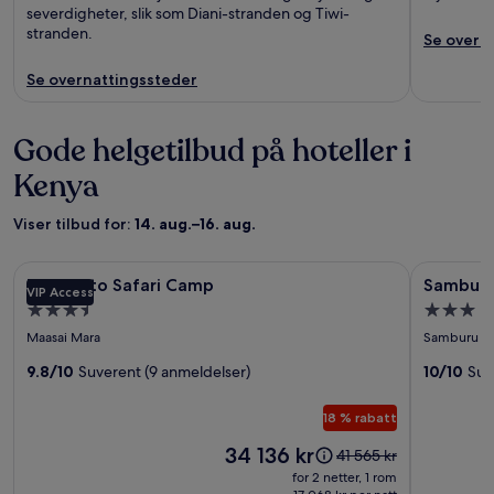
severdigheter, slik som Diani-stranden og Tiwi-
stranden.
Se overn
Se overnattingssteder
Gode helgetilbud på hoteller i
Kenya
Viser tilbud for:
14. aug.–16. aug.
Bildegalleri
Entumoto Safari Camp
Bildegall
Samburu I
Entumoto Safari Camp
Samburu
VIP Access
for
for
Overnattingssted
Overnatt
Entumoto
Sambur
med
med
Maasai Mara
Samburu
Safari
Intrepid
3.5
3.0
Camp
9.8/10
Suverent (9 anmeldelser)
Tented
10/10
Suv
stjerner
stjerner
Camp
18 % rabatt
Prisen
34 136 kr
Prisen
41 565 kr
er
var
for 2 netter, 1 rom
34 136 kr
41 565 kr.