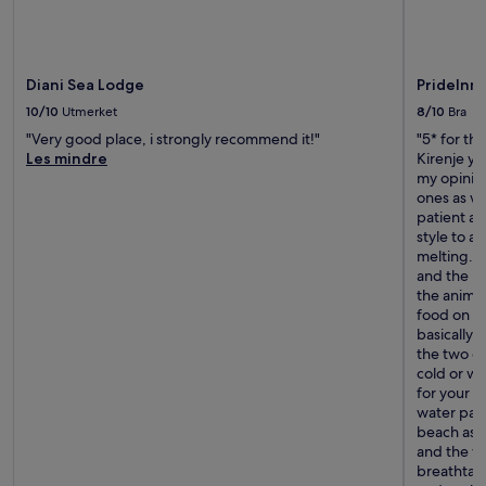
Diani Sea Lodge
PrideInn
10/10
Utmerket
8/10
Bra
"Very good place, i strongly recommend it!"
"5* for the
Les mindre
Kirenje y
my opinion
ones as we
patient an
style to a 
melting. A
and the re
the animat
food on a 
basically 
the two da
cold or wa
for your cl
water park
beach as w
and the vi
breathtak