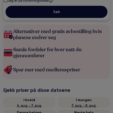
Jeg er på forretningsreise
Søk
Alternativer med gratis avbestilling hvis
planene endrer seg
Samle fordeler for hver natt du
gjennomfører
Spar mer med medlemspriser
Sjekk priser på disse datoene
I kveld
I morgen
6. aug. - 7. aug.
7. aug. - 8. aug.
Denne helgen
Neste helg