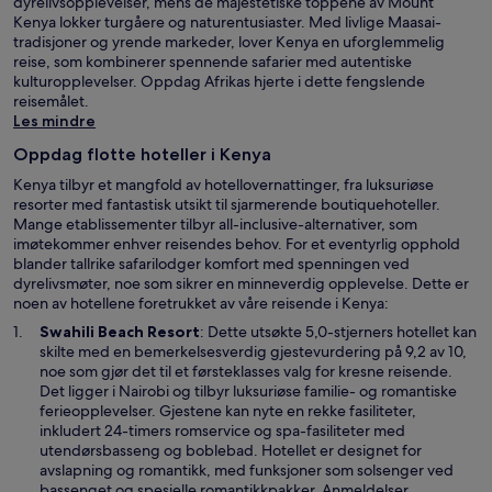
dyrelivsopplevelser, mens de majestetiske toppene av Mount
Kenya lokker turgåere og naturentusiaster. Med livlige Maasai-
tradisjoner og yrende markeder, lover Kenya en uforglemmelig
reise, som kombinerer spennende safarier med autentiske
kulturopplevelser. Oppdag Afrikas hjerte i dette fengslende
reisemålet.
Les mindre
Oppdag flotte hoteller i Kenya
Kenya tilbyr et mangfold av hotellovernattinger, fra luksuriøse
resorter med fantastisk utsikt til sjarmerende boutiquehoteller.
Mange etablissementer tilbyr all-inclusive-alternativer, som
imøtekommer enhver reisendes behov. For et eventyrlig opphold
blander tallrike safarilodger komfort med spenningen ved
dyrelivsmøter, noe som sikrer en minneverdig opplevelse. Dette er
noen av hotellene foretrukket av våre reisende i Kenya:
Å
Swahili Beach Resort
: Dette utsøkte 5,0-stjerners hotellet kan
p
skilte med en bemerkelsesverdig gjestevurdering på 9,2 av 10,
n
noe som gjør det til et førsteklasses valg for kresne reisende.
e
Det ligger i Nairobi og tilbyr luksuriøse familie- og romantiske
s
ferieopplevelser. Gjestene kan nyte en rekke fasiliteter,
i
inkludert 24-timers romservice og spa-fasiliteter med
e
utendørsbasseng og boblebad. Hotellet er designet for
t
avslapning og romantikk, med funksjoner som solsenger ved
n
bassenget og spesielle romantikkpakker. Anmeldelser