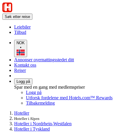
Søk etter reise
Leiebiler
Tilbud
NOK
•
Annonser overnattingsstedet ditt
Kontakt oss
Reiser
Logg på
Spar med en gang med medlemspriser
Logg på
Utforsk fordelene med Hotels.com™ Rewards
Tilbakemelding
Hoteller
Hoteller i Alpen
Hoteller i Nordrhein-Westfalen
Hoteller i Tyskland