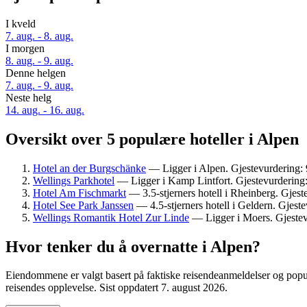
I kveld
7. aug. - 8. aug.
I morgen
8. aug. - 9. aug.
Denne helgen
7. aug. - 9. aug.
Neste helg
14. aug. - 16. aug.
Oversikt over 5 populære hoteller i Alpen
Hotel an der Burgschänke
— Ligger i Alpen. Gjestevurdering: 
Wellings Parkhotel
— Ligger i Kamp Lintfort. Gjestevurdering: 
Hotel Am Fischmarkt
— 3.5-stjerners hotell i Rheinberg. Gjest
Hotel See Park Janssen
— 4.5-stjerners hotell i Geldern. Gjeste
Wellings Romantik Hotel Zur Linde
— Ligger i Moers. Gjestevu
Hvor tenker du å overnatte i Alpen?
Eiendommene er valgt basert på faktiske reisendeanmeldelser og popula
reisendes opplevelse. Sist oppdatert
7. august 2026
.