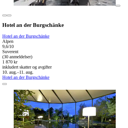
Hotel an der Burgschänke
Hotel an der Burgschänke
Alpen
9,6/10
Suverent
(30 anmeldelser)
1 870 kr
inkludert skatter og avgifter
10. aug.–11. aug.
Hotel an der Burgschänke