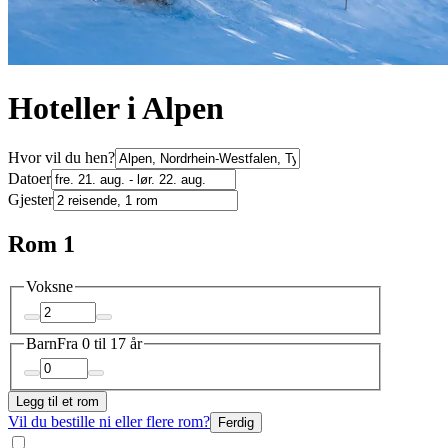
Hoteller i Alpen
Hvor vil du hen?
Datoer
Gjester
Rom 1
Voksne
Barn
Fra 0 til 17 år
Legg til et rom
Vil du bestille ni eller flere rom?
Ferdig