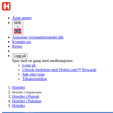
Åpne appen
NOK
•
Annonser overnattingsstedet ditt
Kontakt oss
Reiser
Logg på
Spar med en gang med medlemspriser
Logg på
Utforsk fordelene med Hotels.com™ Rewards
Søk etter reise
Tilbakemelding
Hoteller
Hoteller i Gujranwala
Hoteller i Punjab
Hoteller i Pakistan
Hoteller