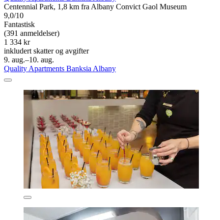
Centennial Park, 1,8 km fra Albany Convict Gaol Museum
9,0/10
Fantastisk
(391 anmeldelser)
1 334 kr
inkludert skatter og avgifter
9. aug.–10. aug.
Quality Apartments Banksia Albany