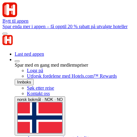
Bytt til appen
Spar enda mer i appen – få opptil 20 % rabatt på utvalgte hoteller
Last ned appen
Spar med en gang med medlemspriser
Logg på
Utforsk fordelene med Hotels.com™ Rewards
Innboks
Søk etter reise
Kontakt oss
norsk bokmål · NOK · NO