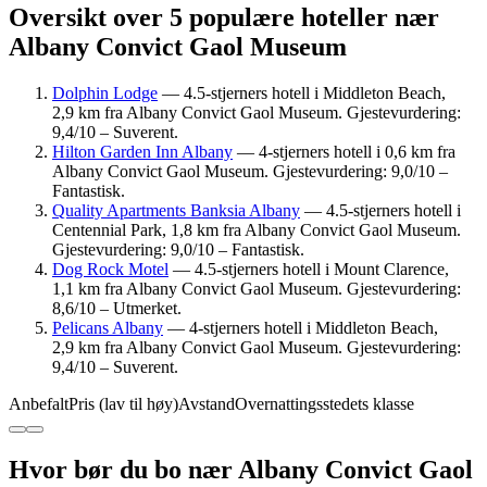
Oversikt over 5 populære hoteller nær
Albany Convict Gaol Museum
Dolphin Lodge
— 4.5-stjerners hotell i Middleton Beach,
2,9 km fra Albany Convict Gaol Museum. Gjestevurdering:
9,4/10 – Suverent.
Hilton Garden Inn Albany
— 4-stjerners hotell i 0,6 km fra
Albany Convict Gaol Museum. Gjestevurdering: 9,0/10 –
Fantastisk.
Quality Apartments Banksia Albany
— 4.5-stjerners hotell i
Centennial Park, 1,8 km fra Albany Convict Gaol Museum.
Gjestevurdering: 9,0/10 – Fantastisk.
Dog Rock Motel
— 4.5-stjerners hotell i Mount Clarence,
1,1 km fra Albany Convict Gaol Museum. Gjestevurdering:
8,6/10 – Utmerket.
Pelicans Albany
— 4-stjerners hotell i Middleton Beach,
2,9 km fra Albany Convict Gaol Museum. Gjestevurdering:
9,4/10 – Suverent.
Anbefalt
Pris (lav til høy)
Avstand
Overnattingsstedets klasse
Hvor bør du bo nær Albany Convict Gaol