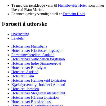
Ta med din pelskledde venn til
Flåmsbrygga Hotel
, som ligger
like ved Flåm Marina.
Et annet kjæledyrvennlig hotell er
Fretheim Hotel
.
Fortsett å utforske
Overnatting
Leiebiler
Hoteller nær Flåmsbana
Hoteller nær Kjosfossen togstasjon
Forretningshoteller i Aurland
Hoteller nær Vatnahalsen togstasjon
Hoteller nær Indre Simlenesgrovi
Hoteller nær Rimstigen
Hoteller i Aurland
Hoteller i Flåm
Hoteller nær Hallingskeid togstasjon
Kjæledyrvennlige hoteller i Aurland
Hoteller i Jordalen
Hoteller nær Stegastein utsiktspunkt
Hoteller nær Håreina togstasjon
Hoteller nær Breiskrednosi
Hoteller nær Blomheller togstasjon