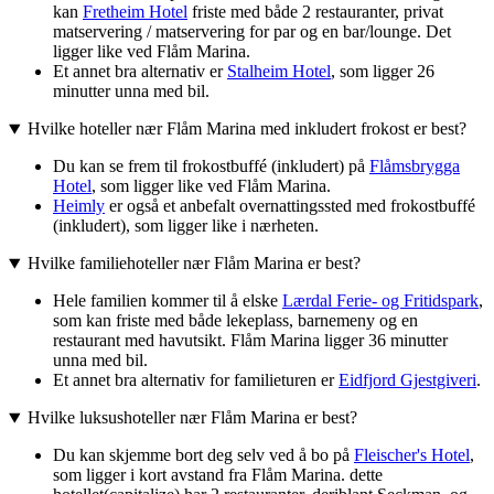
kan
Fretheim Hotel
friste med både 2 restauranter, privat
matservering / matservering for par og en bar/lounge. Det
ligger like ved Flåm Marina.
Et annet bra alternativ er
Stalheim Hotel
, som ligger 26
minutter unna med bil.
Hvilke hoteller nær Flåm Marina med inkludert frokost er best?
Du kan se frem til frokostbuffé (inkludert) på
Flåmsbrygga
Hotel
, som ligger like ved Flåm Marina.
Heimly
er også et anbefalt overnattingssted med frokostbuffé
(inkludert), som ligger like i nærheten.
Hvilke familiehoteller nær Flåm Marina er best?
Hele familien kommer til å elske
Lærdal Ferie- og Fritidspark
,
som kan friste med både lekeplass, barnemeny og en
restaurant med havutsikt. Flåm Marina ligger 36 minutter
unna med bil.
Et annet bra alternativ for familieturen er
Eidfjord Gjestgiveri
.
Hvilke luksushoteller nær Flåm Marina er best?
Du kan skjemme bort deg selv ved å bo på
Fleischer's Hotel
,
som ligger i kort avstand fra Flåm Marina. dette