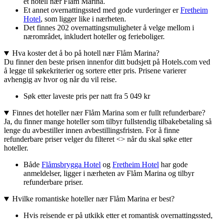
et hotell nær Flåm Marina.
Et annet overnattingssted med gode vurderinger er
Fretheim
Hotel
, som ligger like i nærheten.
Det finnes 202 overnattingsmuligheter å velge mellom i
nærområdet, inkludert hoteller og ferieboliger.
Hva koster det å bo på hotell nær Flåm Marina?
Du finner den beste prisen innenfor ditt budsjett på Hotels.com ved
å legge til søkekriterier og sortere etter pris. Prisene varierer
avhengig av hvor og når du vil reise.
Søk etter laveste pris per natt fra 5 049 kr
Finnes det hoteller nær Flåm Marina som er fullt refunderbare?
Ja, du finner mange hoteller som tilbyr fullstendig tilbakebetaling så
lenge du avbestiller innen avbestillingsfristen. For å finne
refunderbare priser velger du filteret <> når du skal søke etter
hoteller.
Både
Flåmsbrygga Hotel
og
Fretheim Hotel
har gode
anmeldelser, ligger i nærheten av Flåm Marina og tilbyr
refunderbare priser.
Hvilke romantiske hoteller nær Flåm Marina er best?
Hvis reisende er på utkikk etter et romantisk overnattingssted,