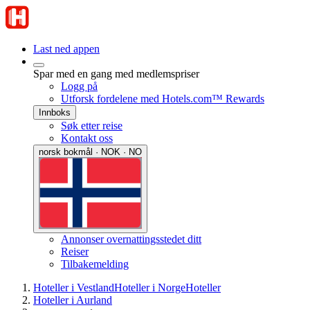
Last ned appen
Spar med en gang med medlemspriser
Logg på
Utforsk fordelene med Hotels.com™ Rewards
Innboks
Søk etter reise
Kontakt oss
norsk bokmål · NOK · NO
Annonser overnattingsstedet ditt
Reiser
Tilbakemelding
Hoteller i Vestland
Hoteller i Norge
Hoteller
Hoteller i Aurland