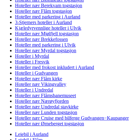
Hoteller nær Berekvam togstasjon
Hoteller nær Flåm togstasjon
Hoteller med parkering i Aurland
3-Stjerners hoteller i Aurland
Kjæledyrvennlige hoteller i Ulvik
Hoteller nær Mjølfjell togstasjon
Hoteller nær Brekkefossen
Hoteller med parkering i Ulvik
Hoteller nær Myrdal togstasjon
Hoteller i Myrdal
Hoteller i Fresvik
Hoteller med frokost inkludert i Aurland
Hoteller i Gudvangen
Hoteller nær Flåm kirke
Hoteller nær Vikingvalley
Hoteller i Undredal
Hoteller nær Flåmsbanemuseet
Hoteller nær Nærøyfjorden
Hoteller nær Undredal stavkirke
Hoteller nær Lunden togstasjon
Hoteller nær Cruise med bilferge Gudvangen−Kaupanger
Hoteller nær Ørneberget togstasjon
Leiebil i Aurland
Leiebil i Flåm