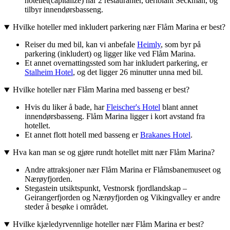
hotellet(capitalize) har 2 restauranter, deriblant Seckman, og
tilbyr innendørsbasseng.
Hvilke hoteller med inkludert parkering nær Flåm Marina er best?
Reiser du med bil, kan vi anbefale
Heimly
, som byr på
parkering (inkludert) og ligger like ved Flåm Marina.
Et annet overnattingssted som har inkludert parkering, er
Stalheim Hotel
, og det ligger 26 minutter unna med bil.
Hvilke hoteller nær Flåm Marina med basseng er best?
Hvis du liker å bade, har
Fleischer's Hotel
blant annet
innendørsbasseng. Flåm Marina ligger i kort avstand fra
hotellet.
Et annet flott hotell med basseng er
Brakanes Hotel
.
Hva kan man se og gjøre rundt hotellet mitt nær Flåm Marina?
Andre attraksjoner nær Flåm Marina er Flåmsbanemuseet og
Nærøyfjorden.
Stegastein utsiktspunkt, Vestnorsk fjordlandskap –
Geirangerfjorden og Nærøyfjorden og Vikingvalley er andre
steder å besøke i området.
Hvilke kjæledyrvennlige hoteller nær Flåm Marina er best?