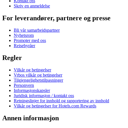
Kontakt oss
Skriv en anmeldelse
For leverandører, partnere og presse
Bli vår samarbeidspartner
Nyhetsrom
Promoter med oss
Reisebyråer
Regler
Vilkår og betingelser
Vrbos vilkår og betingelser
Tilgjengelighetstilpasninger
Personvern
Informasjonskapsler
Juridisk informasjon / kontakt oss
Retningslinjer for innhold og rapportering av innhold
Vilkår og betingelser for Hotels.com Rewards
Annen informasjon