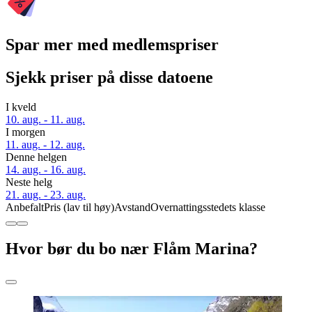
Spar mer med medlemspriser
Sjekk priser på disse datoene
I kveld
10. aug. - 11. aug.
I morgen
11. aug. - 12. aug.
Denne helgen
14. aug. - 16. aug.
Neste helg
21. aug. - 23. aug.
Anbefalt
Pris (lav til høy)
Avstand
Overnattingsstedets klasse
Hvor bør du bo nær Flåm Marina?