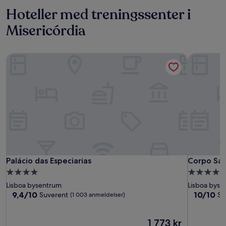
Hoteller med treningssenter i
Misericórdia
Palácio das Especiarias
Corpo Sant
Palácio das Especiarias
Corpo Sant
Palácio das Especiarias
Corpo San
Overnattingssted
Overnatti
med
med
Lisboa bysentrum
Lisboa byse
4.0
5.0
9.4
10.0
9,4/10
10/10
Suverent
Su
(1 003 anmeldelser)
av
av
stjerner
stjerner
10,
10,
Suverent,
Prisen
Suverent,
1 773 kr