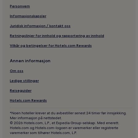
Familiehoteller i Lisboa
Personvern
Hoteller med vingård i Lisboa
Informasjonskapsler
Hoteller med kjøkken i Lisboa
Juridisk informasjon / kontakt oss
Hoteller nær Rua Augusta Arch
Retningslinjer for innhold og rapportering av innhold
Billige hoteller i Estrela
Vilkår og betingelser for Hotels.com Rewards
Hoteller nær R. Poço Negros holdeplass
Annen informasjon
Hoteller med frokost inkludert i Santo António
Hoteller nær Joao de Deus museum
Om oss
Hoteller med frokost inkludert i Lisboa
Ledige stillinger
Hoteller nær Baixa-Chiado stasjon
Reiseguider
Hoteller med basseng i Lisboa
Hotels.com Rewards
Hoteller nær Santa Catarina utsiktspunkt
*Noen hoteller krever at du avbestiller senest 24 timer før innsjekking.
Hoteller i Santo António
Mer informasjon på nettstedet.
© 2026 Hotels.com, L.P., et Expedia Group-selskap. Med enerett.
Kjæledyrvennlige hoteller i Misericórdia
Hotels.com og Hotels.com-logoen er varemerker eller registrerte
varemerker som tilhører Hotels.com, L.P.
Hoteller nær Coliseu dos Recreios