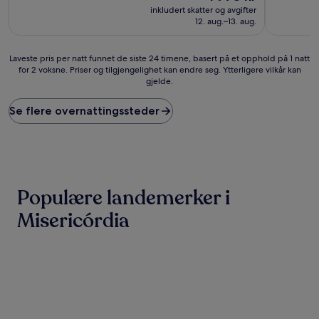
(1 003
er
(1 006
inkludert skatter og avgifter
anmeldelser)
1 773 kr
anmeldels
12. aug.–13. aug.
Laveste
Laveste pris per natt funnet de siste 24 timene, basert på et opphold på 1 natt
for 2 voksne. Priser og tilgjengelighet kan endre seg. Ytterligere vilkår kan
pris
gjelde.
per
natt
funnet
Se flere overnattingssteder
de
siste
24
timene,
basert
på
Populære landemerker i
et
opphold
Misericórdia
på
1
natt
for
2
voksne.
Priser
og