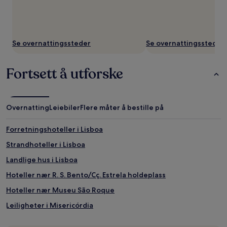
Se overnattingssteder
Se overnattingssteder
Fortsett å utforske
Overnatting
Leiebiler
Flere måter å bestille på
Forretningshoteller i Lisboa
Strandhoteller i Lisboa
Landlige hus i Lisboa
Hoteller nær R. S. Bento/Cç. Estrela holdeplass
Hoteller nær Museu São Roque
Leiligheter i Misericórdia
Hoteller nær Carmo nonnekloster