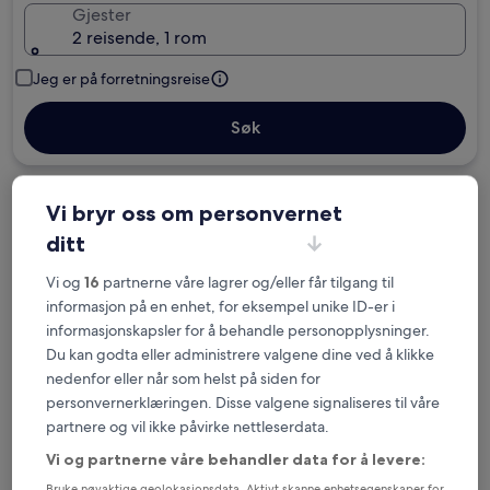
Gjester
2 reisende, 1 rom
Jeg er på forretningsreise
Søk
Alternativer med gratis avbestilling hvis
Vi bryr oss om personvernet
planene endrer seg
ditt
Vi og
16
partnerne våre lagrer og/eller får tilgang til
Samle fordeler for hver natt du
informasjon på en enhet, for eksempel unike ID-er i
gjennomfører
informasjonskapsler for å behandle personopplysninger.
Du kan godta eller administrere valgene dine ved å klikke
Spar mer med medlemspriser
nedenfor eller når som helst på siden for
personvernerklæringen. Disse valgene signaliseres til våre
partnere og vil ikke påvirke nettleserdata.
Vi og partnerne våre behandler data for å levere:
Sjekk priser på disse datoene
Bruke nøyaktige geolokasjonsdata. Aktivt skanne enhetsegenskaper for