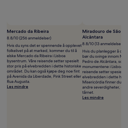
tilgjengelighet
kan
endre
seg.
Ytterligere
vilkår
Mercado da Ribeira
Miradouro de São Pe
kan
Alcântara
8.8/10 (256 anmeldelser)
gjelde.
8.8/10 (13 anmeldelser)
Hvis du syns det er spennende å opplevet
folkelivet på at marked, kommer du til å
Hvis du planlegger å dra 
elske Mercado da Ribeira i Lisboa
bør du svinge innom Mir
bysentrum. Våre reisende setter spesielt
Pedro de Alcântara, som e
stor pris på elvebredden i dette historiske
monumentene i Lisboa by
området. Du kan også kjøpe deg noe fint
reisende setter spesielt st
på Avenida da Liberdade, Pink Street eller
elvebredden i dette histo
Rua Augusta.
Misericórdia finner du og
Les mindre
andre severdigheter, der
tårnet.
Les mindre