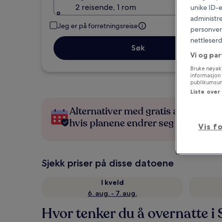
2 reisende, 1 rom
unike ID-e
administre
Jeg er på forretningsreise
personvern
nettleserd
Søk
Vi og par
Bruke nøyakt
informasjon 
publikumsund
Liste over
Alternativer med gratis avbestillin
hvis planene endrer seg
Vis f
Sjekk priser på disse datoene
I kveld
6. aug. - 7. aug.
Hvor tenker du å overnatte i