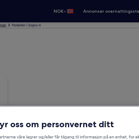
•
NOK
Annonser overnattingsste
inan
Hoteller i Sopo-ri
ryr oss om personvernet ditt
rtnerne våre lagrer og/eller får tilgang til informasjon på en enhet, for