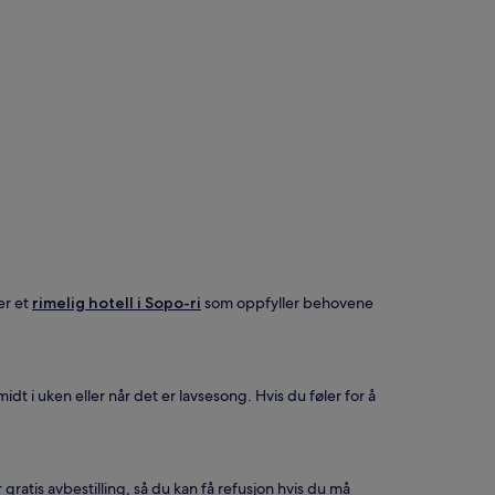
er et
rimelig hotell i Sopo-ri
som oppfyller behovene
t i uken eller når det er lavsesong. Hvis du føler for å
yr gratis avbestilling, så du kan få refusjon hvis du må