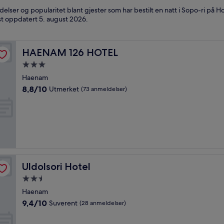
ser og popularitet blant gjester som har bestilt en natt i Sopo-ri på Ho
st oppdatert
5. august 2026
.
HAENAM 126 HOTEL
HAENAM 126 HOTEL
Overnattingssted
med
Haenam
3.0
8.8
8,8/10
Utmerket
(73 anmeldelser)
stjerner
av
10,
Utmerket,
(73
anmeldelser)
Uldolsori Hotel
Uldolsori Hotel
Overnattingssted
med
Haenam
2.5
9.4
9,4/10
Suverent
(28 anmeldelser)
stjerner
av
10,