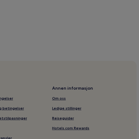
Annen informasjon
ingelser
Om oss
og betingelser
Ledige stillinger
etstilpasninger
Reiseguider
Hotels.com Rewards
kapsler