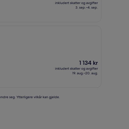
er
inkludert skatter og avgifter
800 kr
3. sep.–4. sep.
Prisen
1 134 kr
er
inkludert skatter og avgifter
1 134 kr
19. aug.–20. aug.
ndre seg. Ytterligere vilkår kan gjelde.