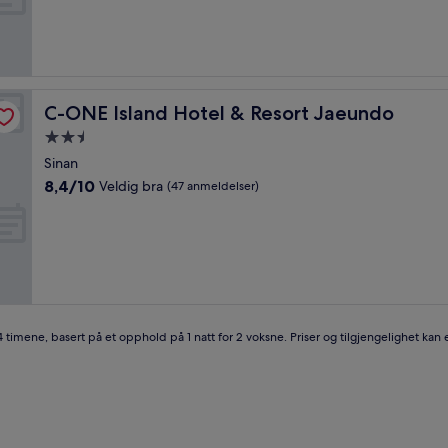
Suverent,
(28
anmeldelser)
C-ONE Island Hotel & Resort Jaeundo
C-ONE Island Hotel & Resort Jaeundo
Overnattingssted
med
Sinan
2.5
8.4
8,4/10
Veldig bra
(47 anmeldelser)
stjerner
av
10,
Veldig
bra,
(47
anmeldelser)
4 timene, basert på et opphold på 1 natt for 2 voksne. Priser og tilgjengelighet kan e