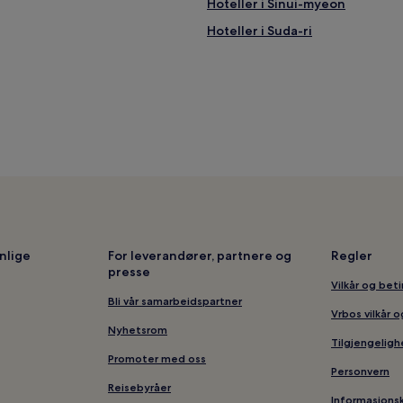
Hoteller i Sinui-myeon
Hoteller i Suda-ri
nlige
For leverandører, partnere og
Regler
presse
Vilkår og bet
Bli vår samarbeidspartner
Vrbos vilkår 
Nyhetsrom
Tilgjengeligh
Promoter med oss
Personvern
Reisebyråer
Informasjons