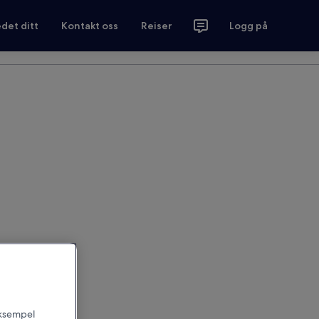
det ditt
Kontakt oss
Reiser
Logg på
 eksempel