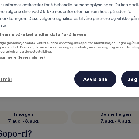
r i informasjonskapsler for å behandle personopplysninger. Du kan godta
re valgene dine ved å klikke nedenfor eller når som helst på siden for
erklæringen. Disse valgene signaliseres til våre partnere og vil ikke påv
ata.
tnerne våre behandler data for å levere:
ige geolokasjonsdata. Aktivt skanne enhetsegenskaper for identifikasjon. Lagre og/eller 
på en enhet. Personlig tilpasset annonsering og innhold, annonsering- og innholdsmålin
ersøkelser og tjenesteutvikling.
 partnere (leverandører)
g
Samle fordeler for hver natt du
gjennomfører
ormål
Avvis alle
Jeg
I morgen
Denne helgen
7. aug. - 8. aug.
7. aug. - 9. aug.
 Sopo-ri?