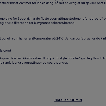
stiller minst 24 timer før innsjekking, så det er viktig at du sjekker besti
anene dine for Sopo-ri, har de fleste overnattingsstedene refunderbare* pr
g bruke filteret <
> for å avgrense søkeresultatene.
?
 og juli, som har en snittemperatur på 24°C. Januar og februar er de kj
els.com?
Sopo-ri hos oss: Gratis avbestilling på utvalgte hoteller* gir deg fleksibi
u samle bonusovernattinger og spare penger.
Hoteller i Orim-ri