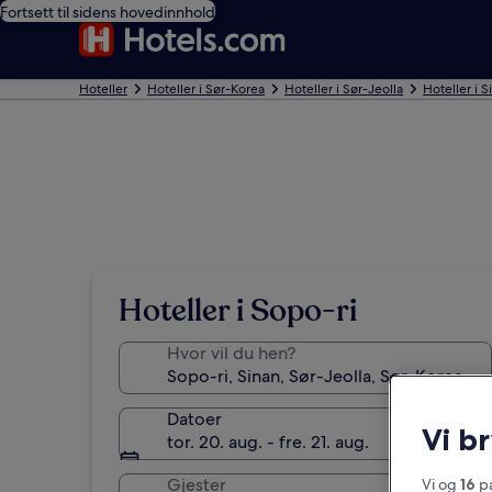
Fortsett til sidens hovedinnhold
Hoteller
Hoteller i Sør-Korea
Hoteller i Sør-Jeolla
Hoteller i S
Hoteller i Sopo-ri
Hvor vil du hen?
Datoer
Vi b
tor. 20. aug. - fre. 21. aug.
Gjester
Vi og
16
pa