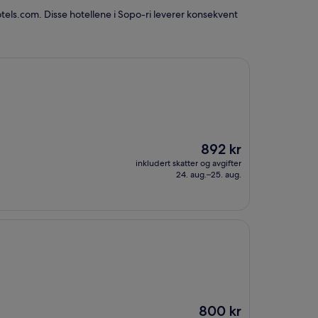
tels.com. Disse hotellene i Sopo-ri leverer konsekvent
Prisen
892 kr
er
inkludert skatter og avgifter
892 kr
24. aug.–25. aug.
Prisen
800 kr