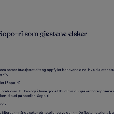
 Sopo-ri som gjestene elsker
 som passer budsjettet ditt og oppfyller behovene dine. Hvis du leter ett
er <
>.
ler i Sopo-ri?
otels.com. Du kan også finne gode tilbud hvis du sjekker hotellprisene mid
iten-tilbud på hoteller i Sopo-ri.
ling?
 filteret <
> når du søker på hoteller og velger <
>. De fleste hoteller tilb