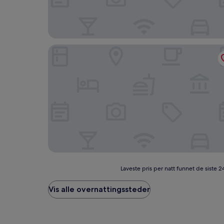
C-ONE Island Hotel & Resort Jaeundo
Laveste
Laveste pris per natt funnet de siste 2
pris
per
Vis alle overnattingssteder
natt
funnet
de
siste