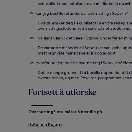
avbestille. Noen hoteller krever imidlertid at du avbe
Kan jeg bestille refunderbar overnatting i Sopo-ri?
Hvis du ønsker deg fleksibilitet til å endre reisepl
overnattingsstedene ved å søke på nettstedet vårt o
Hva slags vær vil det være i Sopo-ri under ferien min
De varmeste månedene i Sopo-ri er vanligvis august
mest regnvåte månedene er juli og august.
Hvorfor bør jeg bestille overnatting i Sopo-ri på Hot
Det er mange grunner til å bestille oppholdet ditt i 
laveste prisen, og med Rewards-programmet kan d
Fortsett å utforske
Overnatting
Flere måter å bestille på
Hoteller i Koju-ri