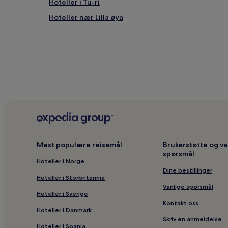
Hoteller i Tu-ri
Hoteller nær Lilla øya
Mest populære reisemål
Brukerstøtte og va
spørsmål
Hoteller i Norge
Dine bestillinger
Hoteller i Storbritannia
Vanlige spørsmål
Hoteller i Sverige
Kontakt oss
Hoteller i Danmark
Skriv en anmeldelse
Hoteller i Spania