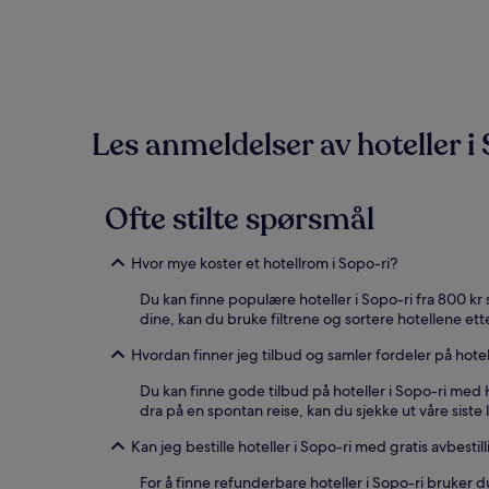
24
timene,
basert
på
et
opphold
Les anmeldelser av hoteller i
på
1
natt
for
Ofte stilte spørsmål
2
voksne.
Priser
Hvor mye koster et hotellrom i Sopo-ri?
og
tilgjengelighet
Du kan finne populære hoteller i Sopo-ri fra 800 kr
kan
dine, kan du bruke filtrene og sortere hotellene ett
endre
seg.
Hvordan finner jeg tilbud og samler fordeler på hotel
Ytterligere
vilkår
Du kan finne gode tilbud på hoteller i Sopo-ri med H
kan
dra på en spontan reise, kan du sjekke ut våre siste l
gjelde.
Kan jeg bestille hoteller i Sopo-ri med gratis avbestil
For å finne refunderbare hoteller i Sopo-ri bruker du