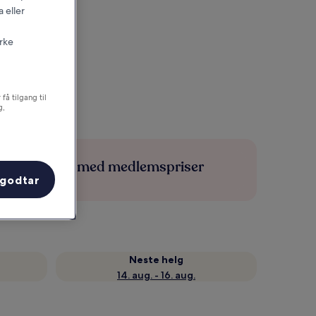
 eller
irke
få tilgang til
g,
Spar mer med medlemspriser
 godtar
Neste helg
14. aug. - 16. aug.