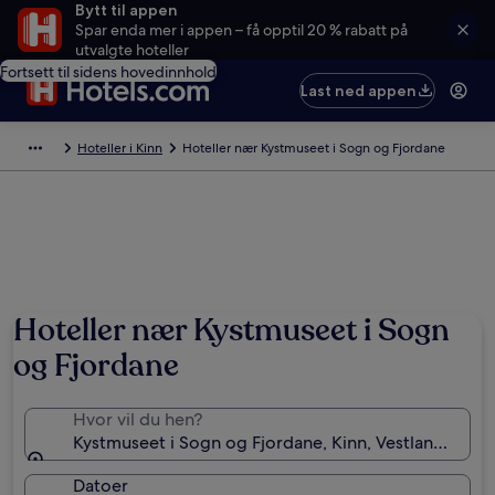
Bytt til appen
Spar enda mer i appen – få opptil 20 % rabatt på
utvalgte hoteller
Fortsett til sidens hovedinnhold
Last ned appen
Hoteller i Kinn
Hoteller nær Kystmuseet i Sogn og Fjordane
Hoteller nær Kystmuseet i Sogn
og Fjordane
Hvor vil du hen?
Kystmuseet i Sogn og Fjordane, Kinn, Vestland, Nor
Datoer