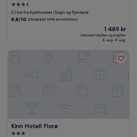
Overnattingssted
med
2,1 km fra Kystmuseet i Sogn og Fjordane
3.5
8.8
8,8/10
Utmerket
(448 anmeldelser)
stjerner
av
Prisen
1 489 kr
10,
er
Utmerket,
inkludert skatter og avgifter
1 489 kr
8. aug.–9. aug.
(448
anmeldelser)
Kinn Hotell Florø
Kinn Hotell Florø
Kinn Hotell Florø
Overnattingssted