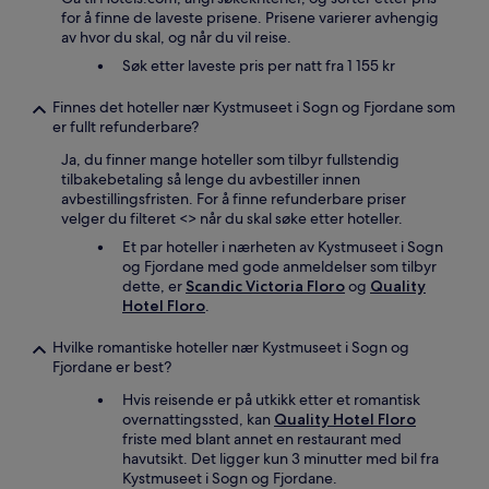
for å finne de laveste prisene. Prisene varierer avhengig
av hvor du skal, og når du vil reise.
Søk etter laveste pris per natt fra 1 155 kr
Finnes det hoteller nær Kystmuseet i Sogn og Fjordane som
er fullt refunderbare?
Ja, du finner mange hoteller som tilbyr fullstendig
tilbakebetaling så lenge du avbestiller innen
avbestillingsfristen. For å finne refunderbare priser
velger du filteret <
> når du skal søke etter hoteller.
Et par hoteller i nærheten av Kystmuseet i Sogn
og Fjordane med gode anmeldelser som tilbyr
dette, er
Scandic Victoria Floro
og
Quality
Hotel Floro
.
Hvilke romantiske hoteller nær Kystmuseet i Sogn og
Fjordane er best?
Hvis reisende er på utkikk etter et romantisk
overnattingssted, kan
Quality Hotel Floro
friste med blant annet en restaurant med
havutsikt. Det ligger kun 3 minutter med bil fra
Kystmuseet i Sogn og Fjordane.