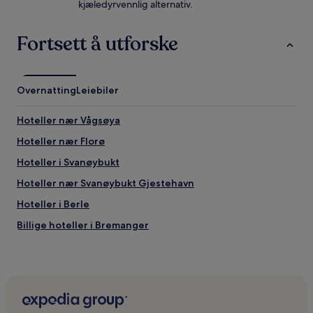
kjæledyrvennlig alternativ.
Fortsett å utforske
Overnatting
Leiebiler
Hoteller nær Vågsøya
Hoteller nær Florø
Hoteller i Svanøybukt
Hoteller nær Svanøybukt Gjestehavn
Hoteller i Berle
Billige hoteller i Bremanger
Hoteller med parkering i Flora
Hoteller i Bremanger
Hoteller i Flora
Hoteller nær Svanøy Hovedgård