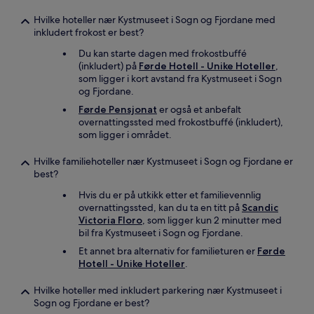
Hvilke hoteller nær Kystmuseet i Sogn og Fjordane med
inkludert frokost er best?
Du kan starte dagen med frokostbuffé
(inkludert) på
Førde Hotell - Unike Hoteller
,
som ligger i kort avstand fra Kystmuseet i Sogn
og Fjordane.
Førde Pensjonat
er også et anbefalt
overnattingssted med frokostbuffé (inkludert),
som ligger i området.
Hvilke familiehoteller nær Kystmuseet i Sogn og Fjordane er
best?
Hvis du er på utkikk etter et familievennlig
overnattingssted, kan du ta en titt på
Scandic
Victoria Floro
, som ligger kun 2 minutter med
bil fra Kystmuseet i Sogn og Fjordane.
Et annet bra alternativ for familieturen er
Førde
Hotell - Unike Hoteller
.
Hvilke hoteller med inkludert parkering nær Kystmuseet i
Sogn og Fjordane er best?