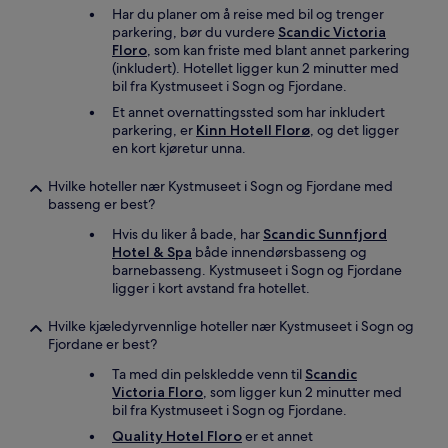
Har du planer om å reise med bil og trenger
parkering, bør du vurdere
Scandic Victoria
Floro
, som kan friste med blant annet parkering
(inkludert). Hotellet ligger kun 2 minutter med
bil fra Kystmuseet i Sogn og Fjordane.
Et annet overnattingssted som har inkludert
parkering, er
Kinn Hotell Florø
, og det ligger
en kort kjøretur unna.
Hvilke hoteller nær Kystmuseet i Sogn og Fjordane med
basseng er best?
Hvis du liker å bade, har
Scandic Sunnfjord
Hotel & Spa
både innendørsbasseng og
barnebasseng. Kystmuseet i Sogn og Fjordane
ligger i kort avstand fra hotellet.
Hvilke kjæledyrvennlige hoteller nær Kystmuseet i Sogn og
Fjordane er best?
Ta med din pelskledde venn til
Scandic
Victoria Floro
, som ligger kun 2 minutter med
bil fra Kystmuseet i Sogn og Fjordane.
Quality Hotel Floro
er et annet