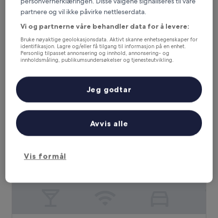
personvernerklæringen. Disse valgene signaliseres til våre
Suverent.
partnere og vil ikke påvirke nettleserdata.
Scandic Victoria Floro
— 3.5-stjerners hotell i 1,7 km fra
Kystmuseet i Sogn og Fjordane. Gjestevurdering: 8,2/10 –
Vi og partnerne våre behandler data for å levere:
Veldig bra.
Bruke nøyaktige geolokasjonsdata. Aktivt skanne enhetsegenskaper for
Anbefalt
Pris (lav til høy)
A
identifikasjon. Lagre og/eller få tilgang til informasjon på en enhet.
Personlig tilpasset annonsering og innhold, annonsering- og
innholdsmåling, publikumsundersøkelser og tjenesteutvikling.
Hvor bør du bo nær Kystmuseet i
Liste over partnere (leverandører)
Sogn og Fjordane?
Jeg godtar
Florø Apartments Hotell
Avvis alle
Vis formål