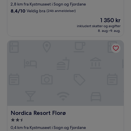
med
2,8 km fra Kystmuseet i Sogn og Fjordane
3.0
8.4
8,4/10
Veldig bra
(246 anmeldelser)
stjerner
av
Prisen
1 350 kr
10,
er
Veldig
inkludert skatter og avgifter
1 350 kr
8. aug.–9. aug.
bra,
(246
anmeldelser)
Nordica Resort Florø
Nordica Resort Florø
Nordica Resort Florø
Overnattingssted
med
0,4 km fra Kystmuseet i Sogn og Fjordane