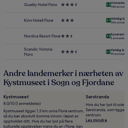
Utmerket
stjerner
Quality Hotel Floro
Overnattingssted
og
8.8
448 anmelde
med
tilgjengelighet
3.5
kan
Veldig bra
stjerner
endre
Kinn Hotell Florø
Overnattingssted
8.4
246 anmelde
seg.
med
Ytterligere
3.0
Suverent
vilkår
stjerner
Nordica Resort Florø
Overnattingssted
9.6
5 anmeldelse
kan
med
gjelde.
2.5
Scandic Victoria
Veldig bra
stjerner
Overnattingssted
8.2
Floro
191 anmeldels
med
3.5
stjerner
Andre landemerker i nærheten av
Kystmuseet i Sogn og Fjordane
Kystmuseet
Sørstranda
8.0/10 (1 anmeldelse)
Hvis du har lyst til sole 
Sørstranda, som ligger 
Kystmuseet ligger 1,3 km unna Florø sentrum,
sentrum.
så du bør absolutt komme innom i løpet av
Les mindre
oppholdet ditt. Hvis du har lyst på flere
kulturelle opplevelser mens du er i Florø, kan