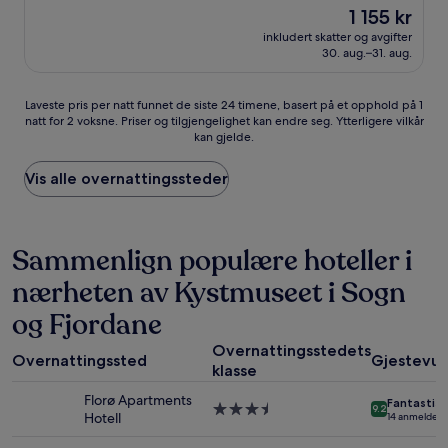
stjerner
av
Prisen
1 155 kr
10,
er
Veldig
inkludert skatter og avgifter
1 155 kr
30. aug.–31. aug.
bra,
(191
anmeldelser)
Laveste
Laveste pris per natt funnet de siste 24 timene, basert på et opphold på 1
natt for 2 voksne. Priser og tilgjengelighet kan endre seg. Ytterligere vilkår
pris
kan gjelde.
per
natt
funnet
Vis alle overnattingssteder
de
siste
24
timene,
Sammenlign populære hoteller i
basert
nærheten av Kystmuseet i Sogn
på
et
og Fjordane
opphold
på
Overnattingsstedets
1
Overnattingssted
Gjestevur
klasse
natt
for
Florø Apartments
Fantastisk
Overnattingssted
2
9.2
Hotell
14 anmeldels
med
voksne.
3.5
Priser