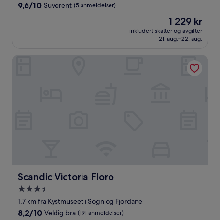
2.5
9.6
9,6/10
Suverent
(5 anmeldelser)
stjerner
av
Prisen
1 229 kr
10,
er
Suverent,
inkludert skatter og avgifter
1 229 kr
21. aug.–22. aug.
(5
anmeldelser)
Scandic Victoria Floro
Scandic Victoria Floro
Scandic Victoria Floro
Overnattingssted
med
1,7 km fra Kystmuseet i Sogn og Fjordane
3.5
8.2
8,2/10
Veldig bra
(191 anmeldelser)