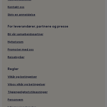
Hoteller nær Ausevika helleristninger
Kontakt oss
2-Stjerners hoteller i Bremanger
Skriv en anmeldelse
Hoteller i Florø
For leverandører, partnere og presse
Bli vår samarbeidspartner
Nyhetsrom
Promoter med oss
Reisebyråer
Regler
Vilkår og betingelser
Vrbos vilkår og betingelser
Tilgjengelighetstilpasninger
Personvern