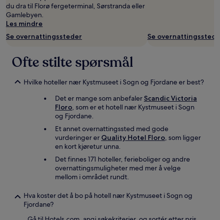
du dra til Florø fergeterminal, Sørstranda eller
Gamlebyen.
Les mindre
Se overnattingssteder
Se overnattingsstede
Ofte stilte spørsmål
Hvilke hoteller nær Kystmuseet i Sogn og Fjordane er best?
Det er mange som anbefaler
Scandic Victoria
Floro
, som er et hotell nær Kystmuseet i Sogn
og Fjordane.
Et annet overnattingssted med gode
vurderinger er
Quality Hotel Floro
, som ligger
en kort kjøretur unna.
Det finnes 171 hoteller, ferieboliger og andre
overnattingsmuligheter med mer å velge
mellom i området rundt.
Hva koster det å bo på hotell nær Kystmuseet i Sogn og
Fjordane?
Gå til Hotels.com, angi søkekriterier, og sortér etter pris