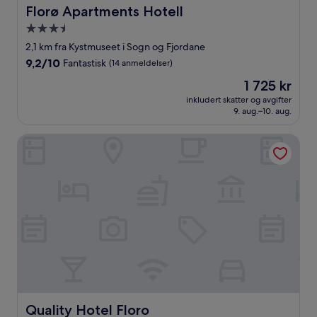
Florø Apartments Hotell
Florø Apartments Hotell
Overnattingssted
med
2,1 km fra Kystmuseet i Sogn og Fjordane
3.5
9.2
9,2/10
Fantastisk
(14 anmeldelser)
stjerner
av
Prisen
1 725 kr
10,
er
Fantastisk,
inkludert skatter og avgifter
1 725 kr
9. aug.–10. aug.
(14
anmeldelser)
Quality Hotel Floro
Quality Hotel Floro
Quality Hotel Floro