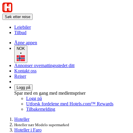
Søk etter reise
Leiebiler
Tilbud
Åpne appen
NOK
•
Annonser overnattingsstedet ditt
Kontakt oss
Reiser
Logg på
Spar med en gang med medlemspriser
Logg på
Utforsk fordelene med Hotels.com™ Rewards
Tilbakemelding
Hoteller
Hoteller nær Modelo supermarked
Hoteller i Faro