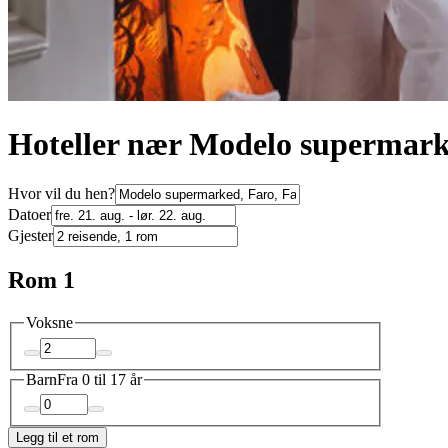
Hoteller nær Modelo supermar
Hvor vil du hen?
Datoer
Gjester
Rom 1
Voksne
Barn
Fra 0 til 17 år
Legg til et rom