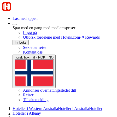
Last ned appen
Spar med en gang med medlemspriser
Logg på
Utforsk fordelene med Hotels.com™ Rewards
Innboks
Søk etter reise
Kontakt oss
norsk bokmål · NOK · NO
Annonser overnattingsstedet ditt
Reiser
Tilbakemelding
Hoteller i Western Australia
Hoteller i Australia
Hoteller
Hoteller i Albany