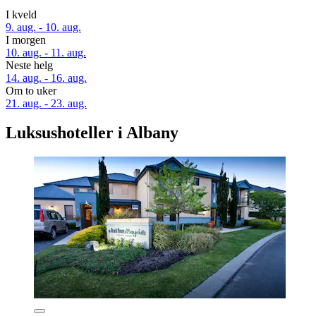
I kveld
9. aug. - 10. aug.
I morgen
10. aug. - 11. aug.
Neste helg
14. aug. - 16. aug.
Om to uker
21. aug. - 23. aug.
Luksushoteller i Albany