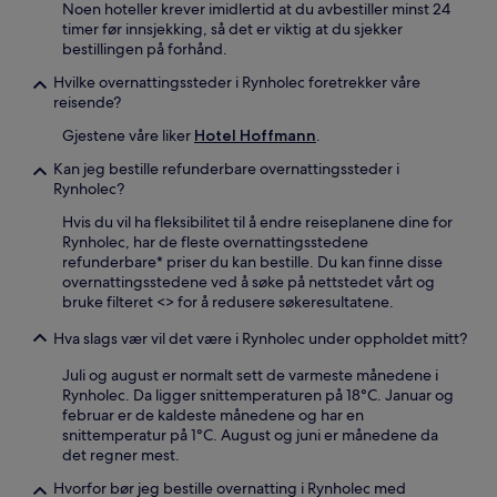
Noen hoteller krever imidlertid at du avbestiller minst 24
timer før innsjekking, så det er viktig at du sjekker
bestillingen på forhånd.
Hvilke overnattingssteder i Rynholec foretrekker våre
reisende?
Gjestene våre liker
Hotel Hoffmann
.
Kan jeg bestille refunderbare overnattingssteder i
Rynholec?
Hvis du vil ha fleksibilitet til å endre reiseplanene dine for
Rynholec, har de fleste overnattingsstedene
refunderbare* priser du kan bestille. Du kan finne disse
overnattingsstedene ved å søke på nettstedet vårt og
bruke filteret <
> for å redusere søkeresultatene.
Hva slags vær vil det være i Rynholec under oppholdet mitt?
Juli og august er normalt sett de varmeste månedene i
Rynholec. Da ligger snittemperaturen på 18°C. Januar og
februar er de kaldeste månedene og har en
snittemperatur på 1°C. August og juni er månedene da
det regner mest.
Hvorfor bør jeg bestille overnatting i Rynholec med