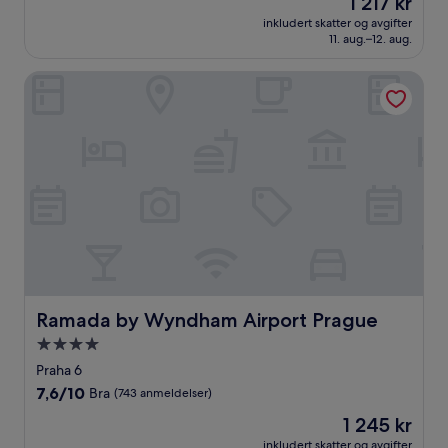
1 217 kr
10,
er
Veldig
inkludert skatter og avgifter
1 217 kr
11. aug.–12. aug.
bra,
(630
anmeldelser)
Ramada by Wyndham Airport Prague
Ramada by Wyndham Airport Prague
Ramada by Wyndham Airport Prague
Overnattingssted
med
Praha 6
4.0
7.6
7,6/10
Bra
(743 anmeldelser)
stjerner
av
Prisen
1 245 kr
10,
er
Bra,
inkludert skatter og avgifter