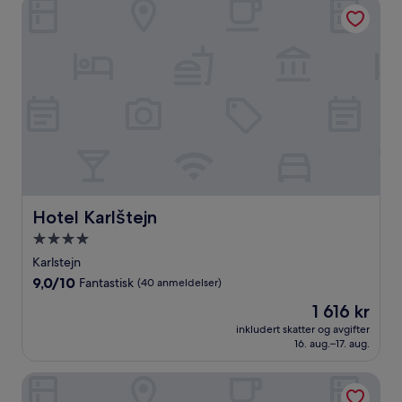
Hotel Karlštejn
Hotel Karlštejn
Hotel Karlštejn
Overnattingssted
med
Karlstejn
4.0
9.0
9,0/10
Fantastisk
(40 anmeldelser)
stjerner
av
Prisen
1 616 kr
10,
er
Fantastisk,
inkludert skatter og avgifter
1 616 kr
16. aug.–17. aug.
(40
anmeldelser)
Hotel Adalbert