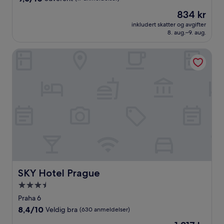
stjerner
av
Prisen
834 kr
10,
er
Suverent,
inkludert skatter og avgifter
834 kr
8. aug.–9. aug.
(17
anmeldelser)
SKY Hotel Prague
SKY Hotel Prague
SKY Hotel Prague
Overnattingssted
med
Praha 6
3.5
8.4
8,4/10
Veldig bra
(630 anmeldelser)
stjerner
av
Prisen