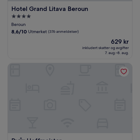
Hotel Grand Litava Beroun
Hotel Grand Litava Beroun
Overnattingssted
med
Beroun
4.0
8.6
8,6/10
Utmerket
(376 anmeldelser)
stjerner
av
Prisen
629 kr
10,
er
Utmerket,
inkludert skatter og avgifter
629 kr
7. aug.–8. aug.
(376
anmeldelser)
Dvůr Hoffmeister
Dvůr Hoffmeister