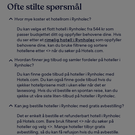
Ofte stilte spørsmål
Hvor mye koster et hotellrom i Rynholec?
Du kan velge et flott hotell i Rynholec fra 544 kr som
passer budsjettet ditt og oppfyller behovene dine. Hvis
du ser etter et
rimelig hotell i Rynholec
som oppfyller
behovene dine, kan du bruke filtrene og sortere
hotellene etter <
> når du søker på Hotels.com.
Hvordan finner jeg tilbud og samler fordeler på hoteller i
Rynholec?
Du kan finne gode tilbud på hoteller i Rynholec med
Hotels.com. Du kan også finne gode tilbud hvis du
sjekker hotellprisene midt i uken eller når det er
lavsesong. Hvis du vil bestille en spontan reise, kan du
sjekke ut våre siste liten-tilbud på hoteller i Rynholec.
Kan jeg bestille hoteller i Rynholec med gratis avbestilling?
Det er enkelt å bestille et refunderbart hotell i Rynholec
på Hotels.com. Bare bruk filteret <
> når du søker på
hoteller og velg <
>. Mange hoteller tilbyr gratis
avbestilling, så du kan få refusjon hvis du må avbestille.