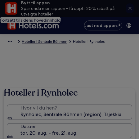
Bytt til appen
Spar enda mer i appen – få opptil 20 % rabatt på
utvalgte hoteller
Fortsett til sidens hovedinnhold
Last ned appen
Hoteller i Sentrale Böhmen
Hoteller i Rynholec
Hoteller i Rynholec
Hvor vil du hen?
Rynholec, Sentrale Böhmen (region), Tsjekkia
Datoer
tor. 20. aug. - fre. 21. aug.