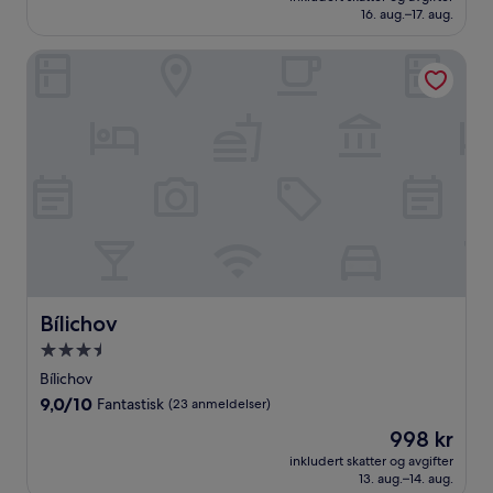
1 245 kr
16. aug.–17. aug.
(743
anmeldelser)
Bílichov
Bílichov
Bílichov
Overnattingssted
med
Bílichov
3.5
9.0
9,0/10
Fantastisk
(23 anmeldelser)
stjerner
av
Prisen
998 kr
10,
er
Fantastisk,
inkludert skatter og avgifter
998 kr
13. aug.–14. aug.
(23