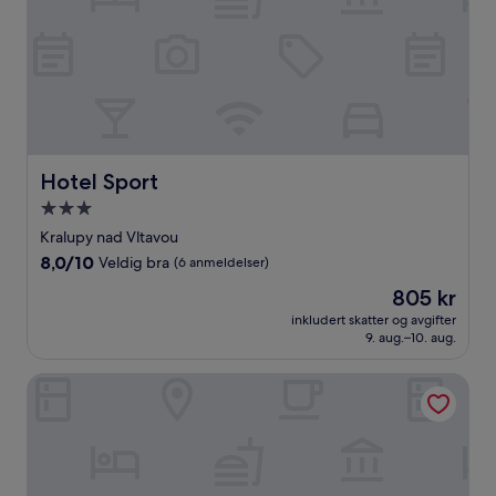
Hotel Sport
Hotel Sport
Overnattingssted
med
Kralupy nad Vltavou
3.0
8.0
8,0/10
Veldig bra
(6 anmeldelser)
stjerner
av
Prisen
805 kr
10,
er
Veldig
inkludert skatter og avgifter
805 kr
9. aug.–10. aug.
bra,
(6
anmeldelser)
Penzion Homér Slaný