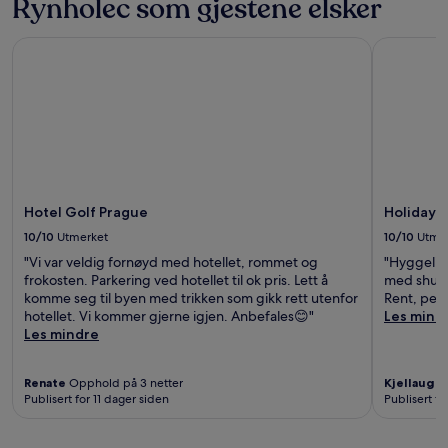
Rynholec som gjestene elsker
Hotel Golf Prague
Holiday In
Hotel Golf Prague
Holiday I
10/10
Utmerket
10/10
Utme
"Vi var veldig fornøyd med hotellet, rommet og
"Hyggelig 
frokosten. Parkering ved hotellet til ok pris. Lett å
med shuttl
komme seg til byen med trikken som gikk rett utenfor
Rent, pent
hotellet. Vi kommer gjerne igjen. Anbefales😊"
Les mind
Les mindre
Renate
Opphold på 3 netter
Kjellaug
Op
Publisert for 11 dager siden
Publisert f