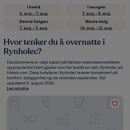
I kveld
I morgen
6. aug. - 7. aug.
7. aug. - 8. aug.
Denne helgen
Neste helg
7. aug. - 9. aug.
14. aug. - 16. aug.
Hvor tenker du å overnatte i
Rynholec?
Eiendommene er valgt basert på faktiske reisendeanmeldelser
og popularitet blant gjester som har bestilt en natt i Rynholec på
Hotels.com. Disse hotellene i Rynholec leverer konsekvent på
komfort, beliggenhet og de reisendes opplevelse. Sist
oppdatert
6. august 2026
.
Les mindre
KindStay Suites Prague Airport