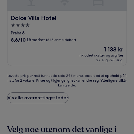
Dolce Villa Hotel
Dolce Villa Hotel
Overnattingssted
med
Praha 6
4.0
8.6
8,6/10
Utmerket
(643 anmeldelser)
stjerner
av
Prisen
1 138 kr
10,
er
Utmerket,
inkludert skatter og avgifter
1 138 kr
27. aug.–28. aug.
(643
anmeldelser)
Laveste
Laveste pris per natt funnet de siste 24 timene, basert på et opphold på 1
natt for 2 voksne. Priser og tilgjengelighet kan endre seg. Ytterligere vilkår
pris
kan gjelde.
per
natt
funnet
Vis alle overnattingssteder
de
siste
24
timene,
basert
Velg noe utenom det vanlige i
på