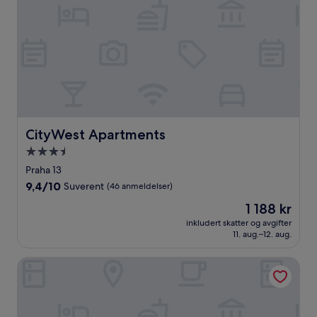
CityWest Apartments
CityWest Apartments
Overnattingssted
med
Praha 13
3.5
9.4
9,4/10
Suverent
(46 anmeldelser)
stjerner
av
Prisen
1 188 kr
10,
er
Suverent,
inkludert skatter og avgifter
1 188 kr
11. aug.–12. aug.
(46
anmeldelser)
Hotel Sport