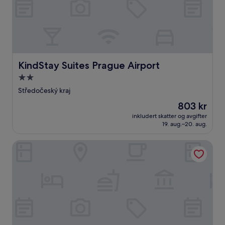
KindStay Suites Prague Airport
KindStay Suites Prague Airport
Overnattingssted
med
Středočeský kraj
2.0
Prisen
803 kr
stjerner
er
inkludert skatter og avgifter
803 kr
19. aug.–20. aug.
Restaurace a penzion Racek