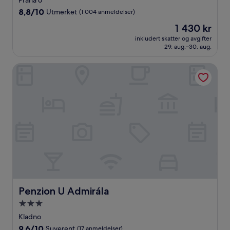
Praha 6
4.0
8.8
8,8/10
Utmerket
(1 004 anmeldelser)
stjerner
av
Prisen
1 430 kr
10,
er
Utmerket,
inkludert skatter og avgifter
1 430 kr
29. aug.–30. aug.
(1 004
anmeldelser)
Penzion U Admirála
Penzion U Admirála
Penzion U Admirála
Overnattingssted
med
Kladno
3.0
9.6
9,6/10
Suverent
(17 anmeldelser)