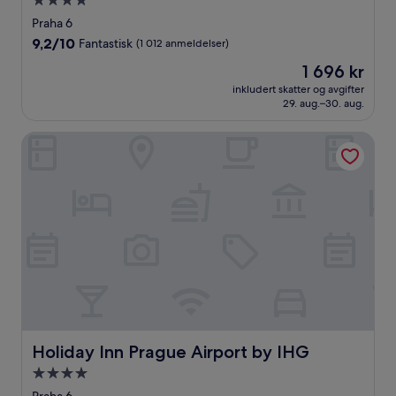
Overnattingssted
med
Praha 6
4.0
9.2
9,2/10
Fantastisk
(1 012 anmeldelser)
stjerner
av
Prisen
1 696 kr
10,
er
Fantastisk,
inkludert skatter og avgifter
1 696 kr
29. aug.–30. aug.
(1 012
anmeldelser)
Holiday Inn Prague Airport by IHG
Holiday Inn Prague Airport by IHG
Holiday Inn Prague Airport by IHG
Overnattingssted
med