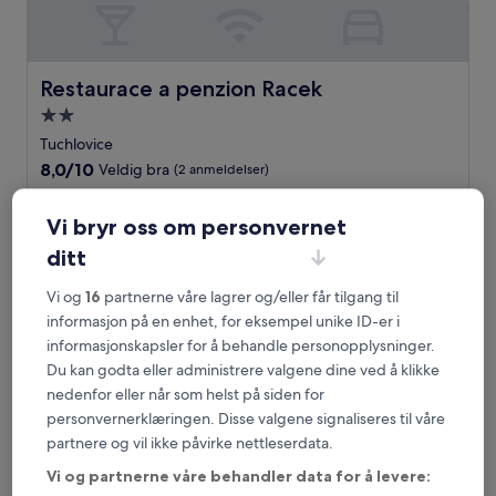
Restaurace a penzion Racek
Restaurace a penzion Racek
Overnattingssted
med
Tuchlovice
2.0
8.0
8,0/10
Veldig bra
(2 anmeldelser)
stjerner
av
Prisen
1 257 kr
10,
er
Vi bryr oss om personvernet
Veldig
inkludert skatter og avgifter
1 257 kr
13. aug.–14. aug.
bra,
ditt
(2
anmeldelser)
Hotel Hoffmann
Vi og
16
partnerne våre lagrer og/eller får tilgang til
informasjon på en enhet, for eksempel unike ID-er i
informasjonskapsler for å behandle personopplysninger.
Du kan godta eller administrere valgene dine ved å klikke
nedenfor eller når som helst på siden for
personvernerklæringen. Disse valgene signaliseres til våre
partnere og vil ikke påvirke nettleserdata.
Vi og partnerne våre behandler data for å levere: