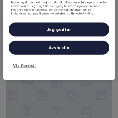
Bruke nøyaktige geolokasjonsdata. Aktivt skanne enhetsegenskaper for
identifikasjon. Lagre og/eller få tilgang til informasjon på en enhet.
Personlig tilpasset annonsering og innhold, annonsering- og
Hotel Hoffmann
Hotel Hoffmann
innholdsmåling, publikumsundersøkelser og tjenesteutvikling.
Liste over partnere (leverandører)
Overnattingssted
med
Kladno
Jeg godtar
3.0
8.6
8,6/10
Utmerket
(82 anmeldelser)
stjerner
av
Prisen
993 kr
10,
er
Utmerket,
Avvis alle
inkludert skatter og avgifter
993 kr
7. aug.–8. aug.
(82
anmeldelser)
Hotel Grand Litava Beroun
Vis formål