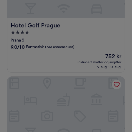
Hotel Golf Prague
Hotel Golf Prague
Overnattingssted
med
Praha 5
4.0
9.0
9,0/10
Fantastisk
(733 anmeldelser)
stjerner
av
Prisen
752 kr
10,
er
Fantastisk,
inkludert skatter og avgifter
752 kr
9. aug.–10. aug.
(733
anmeldelser)
Dolce Villa Hotel