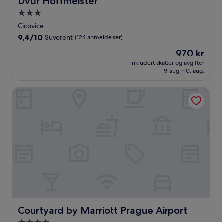
Dvůr Hoffmeister
Overnattingssted
med
Cicovice
3.0
9.4
9,4/10
Suverent
(124 anmeldelser)
stjerner
av
Prisen
970 kr
10,
er
Suverent,
inkludert skatter og avgifter
970 kr
9. aug.–10. aug.
(124
anmeldelser)
Courtyard by Marriott Prague Airport
Courtyard by Marriott Prague Airport
Courtyard by Marriott Prague Airport