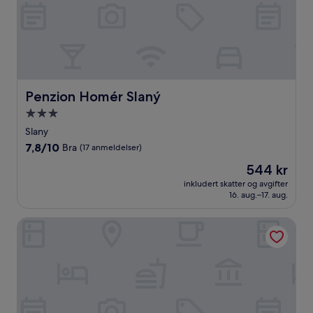
Penzion Homér Slaný
Penzion Homér Slaný
Overnattingssted
med
Slany
3.0
7.8
7,8/10
Bra
(17 anmeldelser)
stjerner
av
Prisen
544 kr
10,
er
Bra,
inkludert skatter og avgifter
544 kr
16. aug.–17. aug.
(17
anmeldelser)
Hotel Meritum