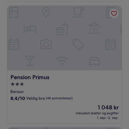
anmeldelser)
Pension Primus
Pension Primus
Pension Primus
Overnattingssted
med
Beroun
3.0
8.4
8,4/10
Veldig bra
(48 anmeldelser)
stjerner
av
Prisen
1 048 kr
10,
er
Veldig
inkludert skatter og avgifter
1 048 kr
1. sep.–2. sep.
bra,
(48
anmeldelser)