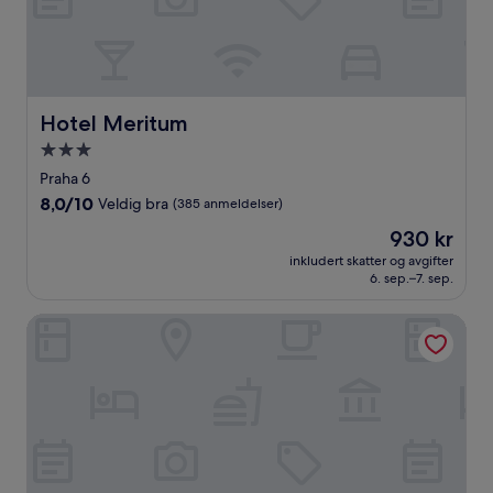
Hotel Meritum
Hotel Meritum
Overnattingssted
med
Praha 6
3.0
8.0
8,0/10
Veldig bra
(385 anmeldelser)
stjerner
av
Prisen
930 kr
10,
er
Veldig
inkludert skatter og avgifter
930 kr
6. sep.–7. sep.
bra,
(385
anmeldelser)
Hotel Golf Prague