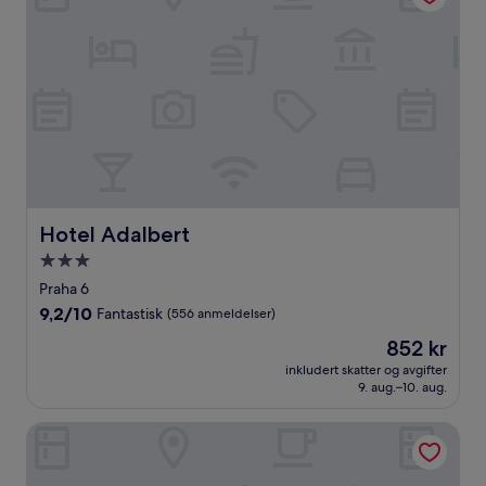
Hotel Adalbert
Hotel Adalbert
Overnattingssted
med
Praha 6
3.0
9.2
9,2/10
Fantastisk
(556 anmeldelser)
stjerner
av
Prisen
852 kr
10,
er
Fantastisk,
inkludert skatter og avgifter
852 kr
9. aug.–10. aug.
(556
anmeldelser)
CityWest Apartments