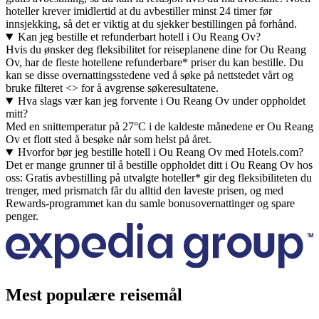
hoteller krever imidlertid at du avbestiller minst 24 timer før
innsjekking, så det er viktig at du sjekker bestillingen på forhånd.
Kan jeg bestille et refunderbart hotell i Ou Reang Ov?
Hvis du ønsker deg fleksibilitet for reiseplanene dine for Ou Reang
Ov, har de fleste hotellene refunderbare* priser du kan bestille. Du
kan se disse overnattingsstedene ved å søke på nettstedet vårt og
bruke filteret <> for å avgrense søkeresultatene.
Hva slags vær kan jeg forvente i Ou Reang Ov under oppholdet
mitt?
Med en snittemperatur på 27°C i de kaldeste månedene er Ou Reang
Ov et flott sted å besøke når som helst på året.
Hvorfor bør jeg bestille hotell i Ou Reang Ov med Hotels.com?
Det er mange grunner til å bestille oppholdet ditt i Ou Reang Ov hos
oss: Gratis avbestilling på utvalgte hoteller* gir deg fleksibiliteten du
trenger, med prismatch får du alltid den laveste prisen, og med
Rewards-programmet kan du samle bonusovernattinger og spare
penger.
Mest populære reisemål