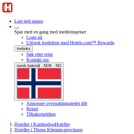
Last ned appen
Spar med en gang med medlemspriser
Logg på
Utforsk fordelene med Hotels.com™ Rewards
Innboks
Søk etter reise
Kontakt oss
norsk bokmål · NOK · NO
Annonser overnattingsstedet ditt
Reiser
Tilbakemelding
Hoteller i Kambodsja
Hoteller
Hoteller i Tbong Khmum-provinsen