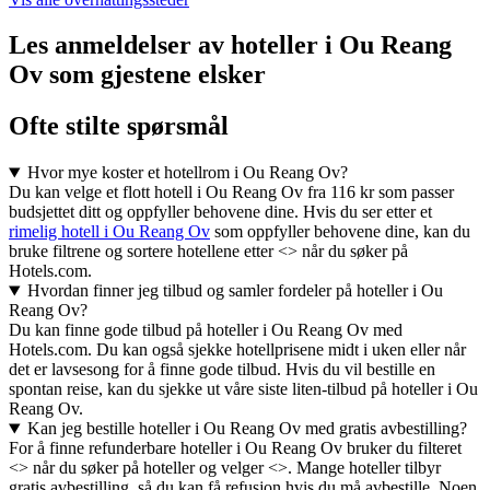
Les anmeldelser av hoteller i Ou Reang
Ov som gjestene elsker
Ofte stilte spørsmål
Hvor mye koster et hotellrom i Ou Reang Ov?
Du kan velge et flott hotell i Ou Reang Ov fra 116 kr som passer
budsjettet ditt og oppfyller behovene dine. Hvis du ser etter et
rimelig hotell i Ou Reang Ov
som oppfyller behovene dine, kan du
bruke filtrene og sortere hotellene etter <> når du søker på
Hotels.com.
Hvordan finner jeg tilbud og samler fordeler på hoteller i Ou
Reang Ov?
Du kan finne gode tilbud på hoteller i Ou Reang Ov med
Hotels.com. Du kan også sjekke hotellprisene midt i uken eller når
det er lavsesong for å finne gode tilbud. Hvis du vil bestille en
spontan reise, kan du sjekke ut våre siste liten-tilbud på hoteller i Ou
Reang Ov.
Kan jeg bestille hoteller i Ou Reang Ov med gratis avbestilling?
For å finne refunderbare hoteller i Ou Reang Ov bruker du filteret
<> når du søker på hoteller og velger <>. Mange hoteller tilbyr
gratis avbestilling, så du kan få refusjon hvis du må avbestille. Noen