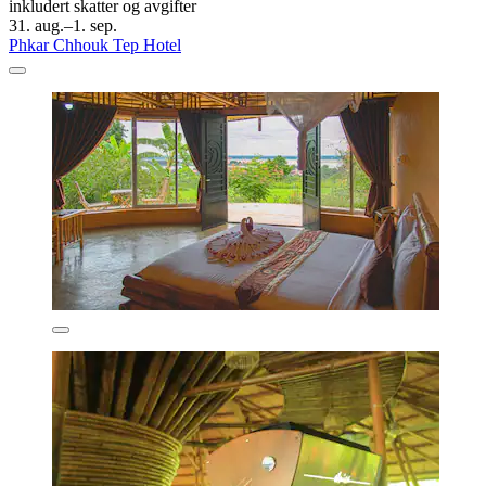
inkludert skatter og avgifter
31. aug.–1. sep.
Phkar Chhouk Tep Hotel