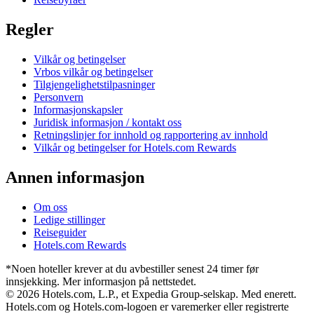
Regler
Vilkår og betingelser
Vrbos vilkår og betingelser
Tilgjengelighetstilpasninger
Personvern
Informasjonskapsler
Juridisk informasjon / kontakt oss
Retningslinjer for innhold og rapportering av innhold
Vilkår og betingelser for Hotels.com Rewards
Annen informasjon
Om oss
Ledige stillinger
Reiseguider
Hotels.com Rewards
*Noen hoteller krever at du avbestiller senest 24 timer før
innsjekking. Mer informasjon på nettstedet.
© 2026 Hotels.com, L.P., et Expedia Group-selskap. Med enerett.
Hotels.com og Hotels.com-logoen er varemerker eller registrerte