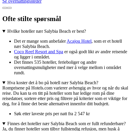
Se overnattingssteder
Ofte stilte spørsmål
Hvilke hoteller nær Salybia Beach er best?
Det er mange som anbefaler
Acajou Hotel
, som er et hotell
nær Salybia Beach.
Coco Reef Resort and Spa
er også godt likt av andre reisende
og ligger i området.
Det finnes 535 hoteller, ferieboliger og andre
overnattingsmuligheter med mer å velge mellom i området
rundt.
Hva koster det å bo på hotell nær Salybia Beach?
Romprisene på Hotels.com varierer avhengig av hvor og når du skal
reise. Du kan ta en titt på hoteller som har ledige rom på dine
reisedatoer, sortere etter pris og filtrere på kriterier som er viktige for
deg, for å finne det beste alternativet innenfor ditt budsjett.
Søk etter laveste pris per natt fra 2 547 kr
Finnes det hoteller nær Salybia Beach som er fullt refunderbare?
Ja, du finner hoteller som tilbyr fullstendig refusjon, men husk å