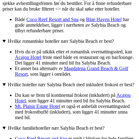
sjekke avbestillingsfristen før du bestiller. For å finne refunderbare
priser kan du bruke filteret <> når du skal søke etter hoteller.
Både
Coco Reef Resort and Spa
og
Blue Haven Hotel
har
gode anmeldelser, ligger i nærheten av Salybia Beach og
tilbyr refunderbare priser.
Hvilke romantiske hoteller nær Salybia Beach er best?
Hvis du er på utkikk etter et romantisk overnattingssted, kan
Acajou Hotel
friste med både en restaurant og en bar/lounge.
Det ligger 41 minutter med bil fra Salybia Beach.
Et annet bra alternativ er
Magdalena Grand Beach & Golf
Resort
, som ligger i området.
Hvilke hoteller nær Salybia Beach med inkludert frokost er best?
Du kan se frem til kontinental frokost (inkludert) på
Acajou
Hotel
, som ligger 41 minutter med bil fra Salybia Beach.
Mt. Plaisir Estate Hotel
er også et anbefalt overnattingssted
med frokostbuffé (inkludert), som ligger 41 minutter unna
med bil.
Hvilke familiehoteller nær Salybia Beach er best?
Coco Reef Resort and Spa
er midt i blinken for hele familien