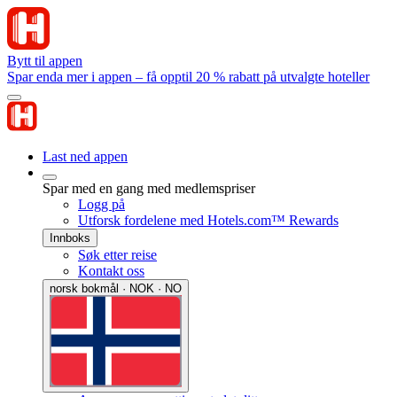
Bytt til appen
Spar enda mer i appen – få opptil 20 % rabatt på utvalgte hoteller
Last ned appen
Spar med en gang med medlemspriser
Logg på
Utforsk fordelene med Hotels.com™ Rewards
Innboks
Søk etter reise
Kontakt oss
norsk bokmål · NOK · NO