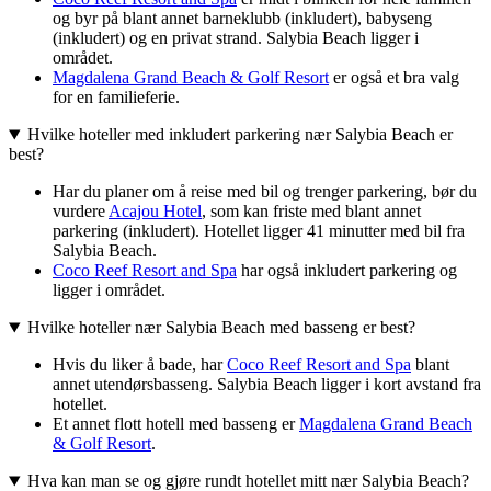
og byr på blant annet barneklubb (inkludert), babyseng
(inkludert) og en privat strand. Salybia Beach ligger i
området.
Magdalena Grand Beach & Golf Resort
er også et bra valg
for en familieferie.
Hvilke hoteller med inkludert parkering nær Salybia Beach er
best?
Har du planer om å reise med bil og trenger parkering, bør du
vurdere
Acajou Hotel
, som kan friste med blant annet
parkering (inkludert). Hotellet ligger 41 minutter med bil fra
Salybia Beach.
Coco Reef Resort and Spa
har også inkludert parkering og
ligger i området.
Hvilke hoteller nær Salybia Beach med basseng er best?
Hvis du liker å bade, har
Coco Reef Resort and Spa
blant
annet utendørsbasseng. Salybia Beach ligger i kort avstand fra
hotellet.
Et annet flott hotell med basseng er
Magdalena Grand Beach
& Golf Resort
.
Hva kan man se og gjøre rundt hotellet mitt nær Salybia Beach?