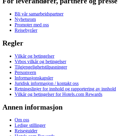
For leverandører, partnere og presse
Bli vår samarbeidspartner
Nyhetsrom
Promoter med oss
Reisebyråer
Regler
Vilkår og betingelser
Vrbos vilkår og betingelser
Tilgjengelighetstilpasninger
Personvern
Informasjonskapsler
Juridisk informasjon / kontakt oss
Retningslinjer for innhold og rapportering av innhold
Vilkår og betingelser for Hotels.com Rewards
Annen informasjon
Om oss
Ledige stillinger
Reiseguider