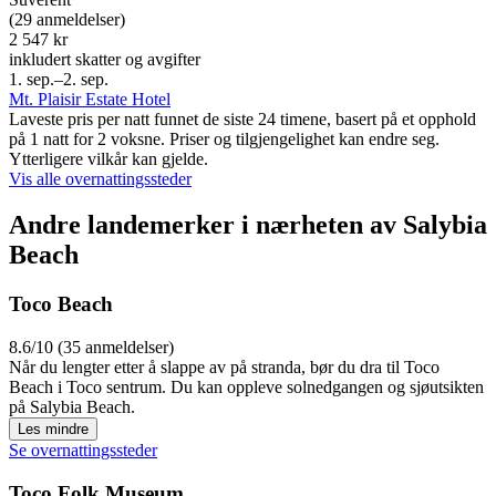
(29 anmeldelser)
2 547 kr
inkludert skatter og avgifter
1. sep.–2. sep.
Mt. Plaisir Estate Hotel
Laveste pris per natt funnet de siste 24 timene, basert på et opphold
på 1 natt for 2 voksne. Priser og tilgjengelighet kan endre seg.
Ytterligere vilkår kan gjelde.
Vis alle overnattingssteder
Andre landemerker i nærheten av Salybia
Beach
Toco Beach
8.6/10 (35 anmeldelser)
Når du lengter etter å slappe av på stranda, bør du dra til Toco
Beach i Toco sentrum. Du kan oppleve solnedgangen og sjøutsikten
på Salybia Beach.
Les mindre
Se overnattingssteder
Toco Folk Museum