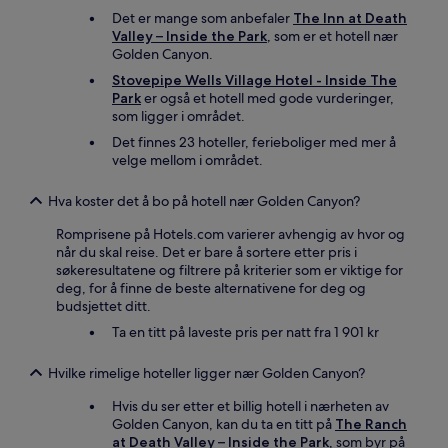
Det er mange som anbefaler
The Inn at Death
Valley – Inside the Park
, som er et hotell nær
Golden Canyon.
Stovepipe Wells Village Hotel - Inside The
Park
er også et hotell med gode vurderinger,
som ligger i området.
Det finnes 23 hoteller, ferieboliger med mer å
velge mellom i området.
Hva koster det å bo på hotell nær Golden Canyon?
Romprisene på Hotels.com varierer avhengig av hvor og
når du skal reise. Det er bare å sortere etter pris i
søkeresultatene og filtrere på kriterier som er viktige for
deg, for å finne de beste alternativene for deg og
budsjettet ditt.
Ta en titt på laveste pris per natt fra 1 901 kr
Hvilke rimelige hoteller ligger nær Golden Canyon?
Hvis du ser etter et billig hotell i nærheten av
Golden Canyon, kan du ta en titt på
The Ranch
at Death Valley – Inside the Park
, som byr på