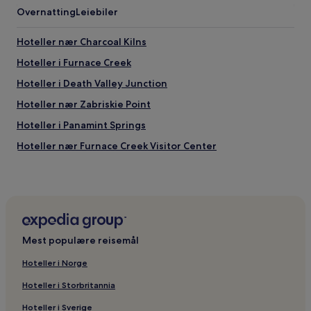
Overnatting
Leiebiler
Hoteller nær Charcoal Kilns
Hoteller i Furnace Creek
Hoteller i Death Valley Junction
Hoteller nær Zabriskie Point
Hoteller i Panamint Springs
Hoteller nær Furnace Creek Visitor Center
Hoteller nær Salt Creek Trailhead
Hoteller nær Borax Museum
Hoteller nær Mosaic Canyon
Hoteller nær Badwater
Mest populære reisemål
Hoteller nær Red Pass
Hoteller i Norge
Hoteller nær Furnace Creek Golf Course
Hoteller i Storbritannia
Hoteller nær Golden Canyon Trailhead
Hoteller i Sverige