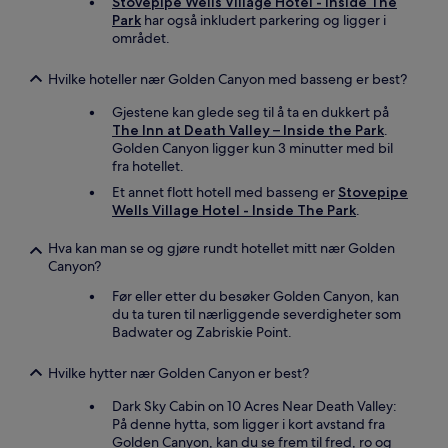
Stovepipe Wells Village Hotel - Inside The
Park
har også inkludert parkering og ligger i
området.
Hvilke hoteller nær Golden Canyon med basseng er best?
Gjestene kan glede seg til å ta en dukkert på
The Inn at Death Valley – Inside the Park
.
Golden Canyon ligger kun 3 minutter med bil
fra hotellet.
Et annet flott hotell med basseng er
Stovepipe
Wells Village Hotel - Inside The Park
.
Hva kan man se og gjøre rundt hotellet mitt nær Golden
Canyon?
Før eller etter du besøker Golden Canyon, kan
du ta turen til nærliggende severdigheter som
Badwater og Zabriskie Point.
Hvilke hytter nær Golden Canyon er best?
Dark Sky Cabin on 10 Acres Near Death Valley:
På denne hytta, som ligger i kort avstand fra
Golden Canyon, kan du se frem til fred, ro og