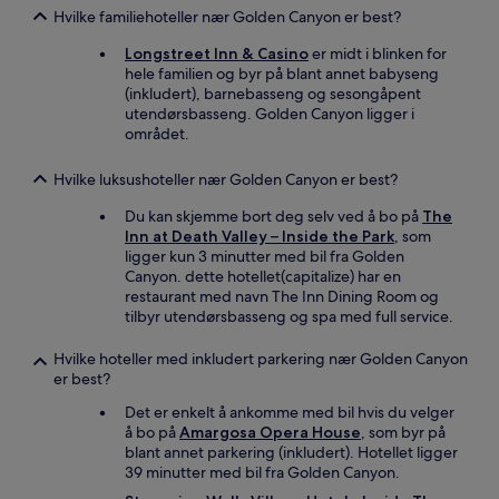
Hvilke familiehoteller nær Golden Canyon er best?
Longstreet Inn & Casino
er midt i blinken for
hele familien og byr på blant annet babyseng
(inkludert), barnebasseng og sesongåpent
utendørsbasseng. Golden Canyon ligger i
området.
Hvilke luksushoteller nær Golden Canyon er best?
Du kan skjemme bort deg selv ved å bo på
The
Inn at Death Valley – Inside the Park
, som
ligger kun 3 minutter med bil fra Golden
Canyon. dette hotellet(capitalize) har en
restaurant med navn The Inn Dining Room og
tilbyr utendørsbasseng og spa med full service.
Hvilke hoteller med inkludert parkering nær Golden Canyon
er best?
Det er enkelt å ankomme med bil hvis du velger
å bo på
Amargosa Opera House
, som byr på
blant annet parkering (inkludert). Hotellet ligger
39 minutter med bil fra Golden Canyon.