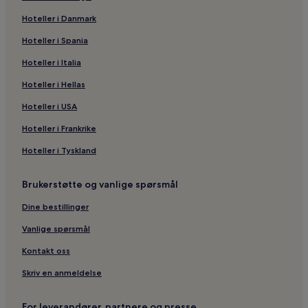
Hoteller i Death Valley
Hoteller i Danmark
Hoteller i Spania
Hoteller i Italia
Hoteller i Hellas
Hoteller i USA
Hoteller i Frankrike
Hoteller i Tyskland
Brukerstøtte og vanlige spørsmål
Dine bestillinger
Vanlige spørsmål
Kontakt oss
Skriv en anmeldelse
For leverandører, partnere og presse