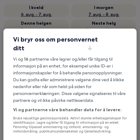
I kveld
I morgen
6. aug. - 7. aug.
7. aug. - 8. aug.
Denne helgen
Neste helg
7. aug. - 9. aug.
14. aug. - 16. aug.
Vi bryr oss om personvernet
Oversikt over 5 populære
ditt
hoteller nær Golden Canyon
Vi og
16
partnerne våre lagrer og/eller får tilgang til
The Inn at Death Valley – Inside the Park
— 4-stjerners hotell i
informasjon på en enhet, for eksempel unike ID-er i
3,3 km fra Golden Canyon. Gjestevurdering: 8,8/10 – Utmerket.
informasjonskapsler for å behandle personopplysninger.
The Ranch at Death Valley – Inside the Park
— 2.5-stjerners
Du kan godta eller administrere valgene dine ved å klikke
hotell i 4,4 km fra Golden Canyon. Gjestevurdering: 8,4/10 –
nedenfor eller når som helst på siden for
Veldig bra.
personvernerklæringen. Disse valgene signaliseres til våre
Anbefalt
Pris (lav til høy)
A
partnere og vil ikke påvirke nettleserdata.
Hvor bør du bo nær Golden
Vi og partnerne våre behandler data for å levere:
Canyon?
Bruke nøyaktige geolokasjonsdata. Aktivt skanne enhetsegenskaper for
identifikasjon. Lagre og/eller få tilgang til informasjon på en enhet.
Personlig tilpasset annonsering og innhold, annonsering- og
innholdsmåling, publikumsundersøkelser og tjenesteutvikling.
The Inn at Death Valley – Inside the Park
Liste over partnere (leverandører)