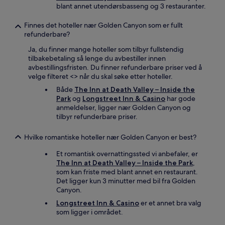
blant annet utendørsbasseng og 3 restauranter.
Finnes det hoteller nær Golden Canyon som er fullt
refunderbare?
Ja, du finner mange hoteller som tilbyr fullstendig
tilbakebetaling så lenge du avbestiller innen
avbestillingsfristen. Du finner refunderbare priser ved å
velge filteret <
> når du skal søke etter hoteller.
Både
The Inn at Death Valley – Inside the
Park
og
Longstreet Inn & Casino
har gode
anmeldelser, ligger nær Golden Canyon og
tilbyr refunderbare priser.
Hvilke romantiske hoteller nær Golden Canyon er best?
Et romantisk overnattingssted vi anbefaler, er
The Inn at Death Valley – Inside the Park
,
som kan friste med blant annet en restaurant.
Det ligger kun 3 minutter med bil fra Golden
Canyon.
Longstreet Inn & Casino
er et annet bra valg
som ligger i området.