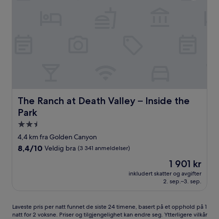
The Ranch at Death Valley – Inside the Park
The Ranch at Death Valley – Inside the
Park
Overnattingssted
med
4,4 km fra Golden Canyon
2.5
8.4
8,4/10
Veldig bra
(3 341 anmeldelser)
stjerner
av
Prisen
1 901 kr
10,
er
Veldig
inkludert skatter og avgifter
1 901 kr
2. sep.–3. sep.
bra,
(3 341
anmeldelser)
Laveste
Laveste pris per natt funnet de siste 24 timene, basert på et opphold på 1
natt for 2 voksne. Priser og tilgjengelighet kan endre seg. Ytterligere vilkår
pris