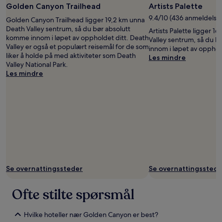
(fri
Golden Canyon Trailhead
Artists Palette
kan
bruk):
gjelde.
9.4/10 (436 anmeldelser
Golden Canyon Trailhead ligger 19,2 km unna
Jose
Death Valley sentrum, så du bør absolutt
Artists Palette ligger 1
Saenz
komme innom i løpet av oppholdet ditt. Death
Valley sentrum, så du 
Valley er også et populært reisemål for de som
innom i løpet av opphold
liker å holde på med aktiviteter som Death
Les mindre
Valley National Park.
Les mindre
Se overnattingssteder
Se overnattingsstede
Ofte stilte spørsmål
Hvilke hoteller nær Golden Canyon er best?