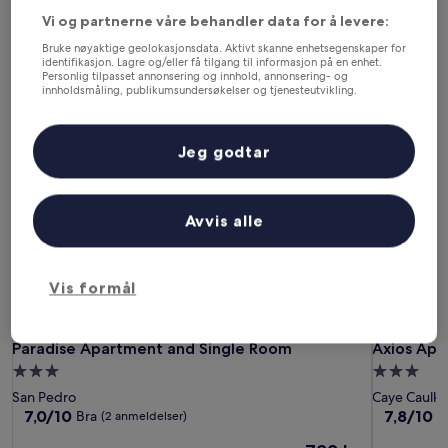
Om en måned
Om to måneder
Vi og partnerne våre behandler data for å levere:
4. sep. - 6. sep.
2. okt. - 4. okt.
Bruke nøyaktige geolokasjonsdata. Aktivt skanne enhetsegenskaper for
identifikasjon. Lagre og/eller få tilgang til informasjon på en enhet.
Personlig tilpasset annonsering og innhold, annonsering- og
Leiligheter i San Pedro
innholdsmåling, publikumsundersøkelser og tjenesteutvikling.
Liste over partnere (leverandører)
Paradise Apartment and Single Room
Axios Apa
Jeg godtar
Avvis alle
Vis formål
Paradise Apartment and Single Room
Axios Apa
Paradise Apartment and Single Room
Axios Apa
Overnattingssted
Overnatti
med
med
San Pedro
Caye Caulke
3.0
3.0
7.0
7.8
7,0/10
7,8/10
Bra
B
(2 anmeldelser)
av
av
stjerner
stjerner
Prisen