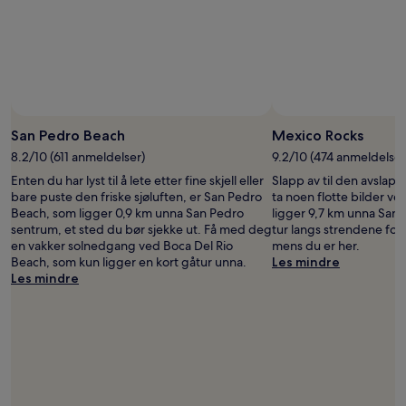
og
tilgjengelighet
kan
endre
seg.
Ytterligere
vilkår
kan
gjelde.
San Pedro Beach
Mexico Rocks
8.2/10 (611 anmeldelser)
9.2/10 (474 anmeldelser
Enten du har lyst til å lete etter fine skjell eller
Slapp av til den avslap
bare puste den friske sjøluften, er San Pedro
ta noen flotte bilder v
Beach, som ligger 0,9 km unna San Pedro
ligger 9,7 km unna San
sentrum, et sted du bør sjekke ut. Få med deg
tur langs strendene for
en vakker solnedgang ved Boca Del Rio
mens du er her.
Beach, som kun ligger en kort gåtur unna.
Les mindre
Les mindre