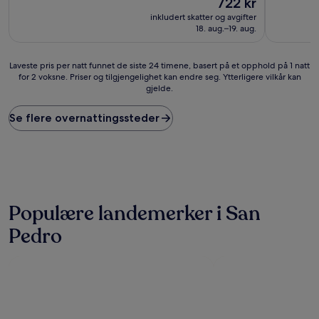
722 kr
10,
10,
er
Bra,
Bra,
inkludert skatter og avgifter
722 kr
(2
(22
18. aug.–19. aug.
anmeldelser)
anmeldels
Laveste
Laveste pris per natt funnet de siste 24 timene, basert på et opphold på 1 natt
for 2 voksne. Priser og tilgjengelighet kan endre seg. Ytterligere vilkår kan
pris
gjelde.
per
natt
funnet
Se flere overnattingssteder
de
siste
24
timene,
basert
på
et
Populære landemerker i San
opphold
Pedro
på
1
natt
for
2
voksne.
Priser