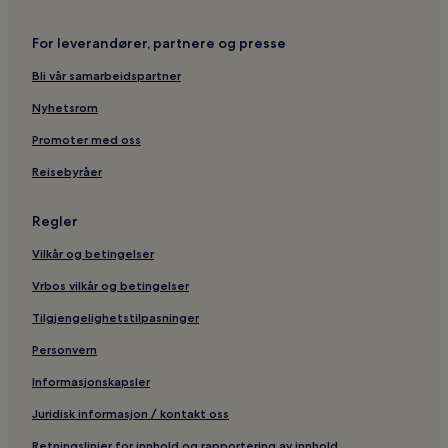
For leverandører, partnere og presse
Bli vår samarbeidspartner
Nyhetsrom
Promoter med oss
Reisebyråer
Regler
Vilkår og betingelser
Vrbos vilkår og betingelser
Tilgjengelighetstilpasninger
Personvern
Informasjonskapsler
Juridisk informasjon / kontakt oss
Retningslinjer for innhold og rapportering av innhold