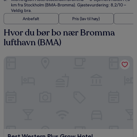
km fra Stockholm (BMA-Bromma). Gjestevurdering: 8,2/10 –
Veldig bra.
Anbefalt
Pris (lav til høy)
A
Hvor du bør bo nær Bromma
lufthavn (BMA)
Best Western Plus Grow Hotel
Best Western Plus Grow Hotel
Best Western Plus Grow Hotel