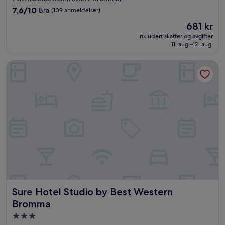
2.0
7.6
7,6/10
Bra
(109 anmeldelser)
stjerner
av
Prisen
681 kr
10,
er
Bra,
inkludert skatter og avgifter
681 kr
11. aug.–12. aug.
(109
anmeldelser)
Sure Hotel Studio by Best Western Bromma
Sure Hotel Studio by Best Western Bromma
Sure Hotel Studio by Best Western
Bromma
Overnattingssted