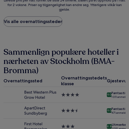
Laveste
Laveste pris per natt funnet de siste 24 timene, basert på et opphold på 1 natt
for 2 voksne. Priser og tilgjengelighet kan endre seg. Ytterligere vilkår kan
pris
gjelde.
per
natt
funnet
Vis alle overnattingssteder
de
siste
24
timene,
basert
Sammenlign populære hoteller i
på
et
nærheten av Stockholm (BMA-
opphold
på
Bromma)
1
Overnattingsstedets
natt
Overnattingssted
Gjestevur
for
klasse
2
Best Western Plus
Fantastisk
voksne.
Overnattingssted
9.0
Grow Hotel
1 011 anmelde
Priser
med
og
4.0
ApartDirect
tilgjengelighet
Fantastisk
stjerner
Overnattingssted
9.0
Sundbyberg
471 anmeldel
kan
med
endre
3.5
First Hotel
seg.
Utmerket
stjerner
Overnattingssted
8.8
1 010 anmeld