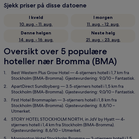
Sjekk priser på disse datoene
I kveld
I morgen
10. aug. - 11. aug.
11. aug. - 12. aug.
Denne helgen
Neste helg
14. aug. - 16. aug.
21. aug. - 23. aug.
Oversikt over 5 populære
hoteller nær Bromma (BMA)
Best Western Plus Grow Hotel
— 4-stjerners hotell i 1,7 km fra
Stockholm (BMA-Bromma). Gjestevurdering: 9,0/10 – Fantastisk.
ApartDirect Sundbyberg
— 3.5-stjerners hotell i 1,5 km fra
Stockholm (BMA-Bromma). Gjestevurdering: 9,0/10 – Fantastisk.
First Hotel Brommaplan
— 3-stjerners hotell i 1,8 km fra
Stockholm (BMA-Bromma). Gjestevurdering: 8,8/10 –
Utmerket.
STORY HOTEL STOCKHOLM NORTH, in JdV by Hyatt
— 4-
stjerners hotell i 1,4 km fra Stockholm (BMA-Bromma).
Gjestevurdering: 8,6/10 – Utmerket.
Mornington Hotel Stockholm Bromma
— 3-stjerners hotell i 1,5