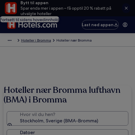
Bytt til appen
Spar enda mer i appen – få opptil 20 % rabatt på
utvalgte hoteller
Fortsett til sidens hovedinnhold
Last ned appen
Hoteller i Bromma
Hoteller nær Bromma
Hoteller nær Bromma lufthavn
(BMA) i Bromma
Hvor vil du hen?
Stockholm, Sverige (BMA-Bromma)
Datoer