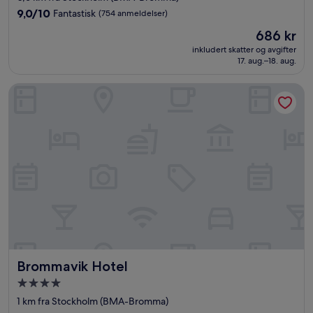
3.5
9.0
9,0/10
Fantastisk
(754 anmeldelser)
stjerner
av
Prisen
686 kr
10,
er
Fantastisk,
inkludert skatter og avgifter
686 kr
17. aug.–18. aug.
(754
anmeldelser)
Brommavik Hotel
Brommavik Hotel
Brommavik Hotel
Overnattingssted
med
1 km fra Stockholm (BMA-Bromma)