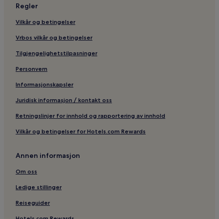
Regler
Vandrerhjem i Drottninggatan
Vilkår og betingelser
Hoteller nær Solvalla
Vrbos vilkår og betingelser
Vandrerhjem i Smedsuddsbadet
Tilgjengelighetstilpasninger
Luksushoteller nær Rörstrandsgatan
3-Stjerners hoteller i Lilla Essingen
Personvern
Hoteller i Hallonbergen
Informasjonskapsler
Resorter og hoteller med spa nær Långholmen
Juridisk informasjon / kontakt oss
Hoteller med treningssenter i Bromma
Retningslinjer for innhold og rapportering av innhold
Vandrerhjem i Reimersholme
Vilkår og betingelser for Hotels.com Rewards
5-Stjerners hoteller i Reimersholme
Annen informasjon
Hoteller nær Solna Strand t-banestasjon
4-Stjerners hoteller i Solna
Om oss
Kjæledyrvennlige hoteller i Solna
Ledige stillinger
Forretningshoteller nær Smedsuddsbadet
Reiseguider
Boutique-Hoteller nær Lilla Essingen
Hotels.com Rewards