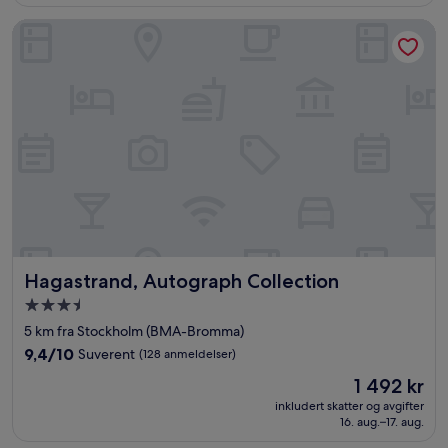
anmeldelser)
Hagastrand, Autograph Collection
Hagastrand, Autograph Collection
Hagastrand, Autograph Collection
Overnattingssted
med
5 km fra Stockholm (BMA-Bromma)
3.5
9.4
9,4/10
Suverent
(128 anmeldelser)
stjerner
av
Prisen
1 492 kr
10,
er
Suverent,
inkludert skatter og avgifter
1 492 kr
16. aug.–17. aug.
(128
anmeldelser)