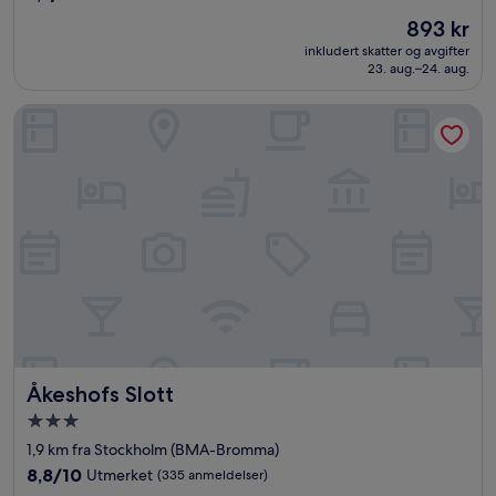
stjerner
av
Prisen
893 kr
10,
er
Fantastisk,
inkludert skatter og avgifter
893 kr
23. aug.–24. aug.
(1 216
anmeldelser)
Åkeshofs Slott
Åkeshofs Slott
Åkeshofs Slott
Overnattingssted
med
1,9 km fra Stockholm (BMA-Bromma)
3.0
8.8
8,8/10
Utmerket
(335 anmeldelser)
stjerner
av