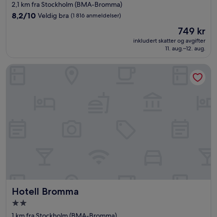
med
2,1 km fra Stockholm (BMA-Bromma)
3.0
8.2
8,2/10
Veldig bra
(1 816 anmeldelser)
stjerner
av
Prisen
749 kr
10,
er
Veldig
inkludert skatter og avgifter
749 kr
11. aug.–12. aug.
bra,
(1 816
anmeldelser)
Hotell Bromma
Hotell Bromma
Hotell Bromma
Overnattingssted
med
1 km fra Stockholm (BMA-Bromma)