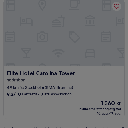
Elite Hotel Carolina Tower
Elite Hotel Carolina Tower
Elite Hotel Carolina Tower
Overnattingssted
med
4,9 km fra Stockholm (BMA-Bromma)
4.0
9.2
9,2/10
Fantastisk
(1 020 anmeldelser)
stjerner
av
Prisen
1 360 kr
10,
er
Fantastisk,
inkludert skatter og avgifter
1 360 kr
16. aug.–17. aug.
(1 020
anmeldelser)