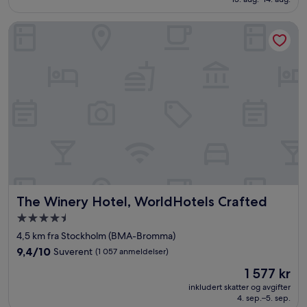
(891
anmeldelser)
The Winery Hotel, WorldHotels Crafted
The Winery Hotel, WorldHotels Crafted
The Winery Hotel, WorldHotels Crafted
Overnattingssted
med
4,5 km fra Stockholm (BMA-Bromma)
4.5
9.4
9,4/10
Suverent
(1 057 anmeldelser)
stjerner
av
Prisen
1 577 kr
10,
er
Suverent,
inkludert skatter og avgifter
1 577 kr
4. sep.–5. sep.
(1 057