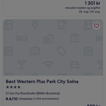
Prisen
1 301 kr
10,
er
Utmerket,
inkludert skatter og avgifter
1 301 kr
28. aug.–29. aug.
(335
anmeldelser)
Best Western Plus Park City Solna
Best Western Plus Park City Solna
Best Western Plus Park City Solna
Overnattingssted
med
3,1 km fra Stockholm (BMA-Bromma)
4.0
8.6
8,6/10
Utmerket
(1 284 anmeldelser)
stjerner
av
Prisen