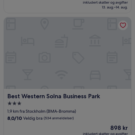
er
Veldig
inkludert skatter og avgifter
930 kr
13. aug.–14. aug.
bra,
(716
anmeldelser)
Best Western Solna Business Park
Best Western Solna Business Park
Best Western Solna Business Park
Overnattingssted
med
1,9 km fra Stockholm (BMA-Bromma)
3.0
8.0
8,0/10
Veldig bra
(534 anmeldelser)
stjerner
av
Prisen
898 kr
10,
er
Veldig
inkludert skatter og avgifter