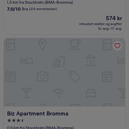
med
1,5 km fra Stockholm (BMA-Bromma)
3.0
7.0
7,0/10
Bra
(213 anmeldelser)
stjerner
av
Prisen
574 kr
10,
er
Bra,
inkludert skatter og avgifter
574 kr
16. aug.–17. aug.
(213
anmeldelser)
Biz Apartment Bromma
Biz Apartment Bromma
Biz Apartment Bromma
Overnattingssted
med
0,6 km fra Stockholm (BMA-Bromma)