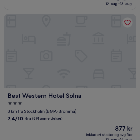
898 kr
12. aug.–13. aug.
bra,
(534
anmeldelser)
Best Western Hotel Solna
Best Western Hotel Solna
Best Western Hotel Solna
Overnattingssted
med
3 km fra Stockholm (BMA-Bromma)
3.0
7.4
7,4/10
Bra
(891 anmeldelser)
stjerner
av
Prisen
877 kr
10,
er
Bra,
inkludert skatter og avgifter
877 kr
13. aug.–14. aug.