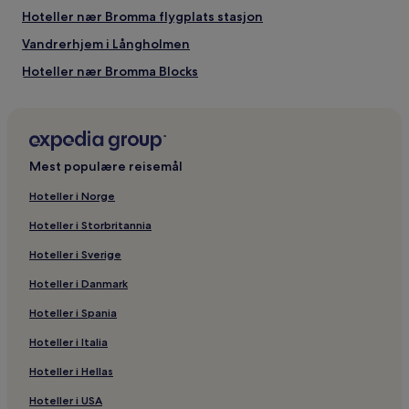
Hoteller nær Bromma flygplats stasjon
Vandrerhjem i Långholmen
Hoteller nær Bromma Blocks
Hoteller med frokost inkludert nær Långholmen
3-Stjerners hoteller i Rörstrandsgatan
Hoteller i Bromma
Mest populære reisemål
Familiehoteller i Kista Science City
Hoteller i Norge
Pensjonat i Smedsuddsbadet
Hoteller i Storbritannia
Resorter og hoteller med spa i Stockholm
Hoteller i Sverige
Forretningshoteller i Bromma
Hoteller i Danmark
Hoteller nær Bromma Blocks T-banestasjon
Hoteller i Spania
3-Stjerners hoteller i Kista
Hoteller i Italia
Hoteller nær Marabouparken
Hoteller nær Duvbo T-banestasjon
Hoteller i Hellas
Hoteller nær Pampas marina
Hoteller i USA