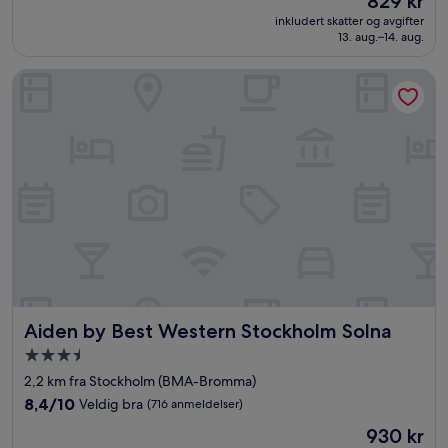
829 kr
10,
er
Utmerket,
inkludert skatter og avgifter
829 kr
13. aug.–14. aug.
(1 284
anmeldelser)
Aiden by Best Western Stockholm Solna
Aiden by Best Western Stockholm Solna
Aiden by Best Western Stockholm Solna
Overnattingssted
med
2,2 km fra Stockholm (BMA-Bromma)
3.5
8.4
8,4/10
Veldig bra
(716 anmeldelser)
stjerner
av
Prisen
930 kr
10,