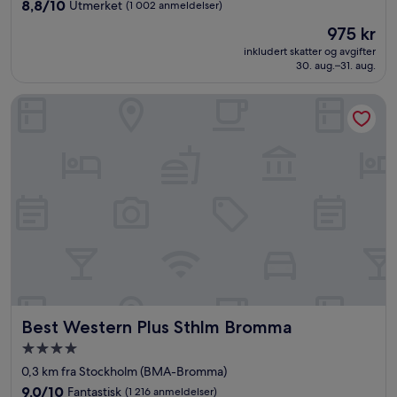
4.0
8.8
8,8/10
Utmerket
(1 002 anmeldelser)
stjerner
av
Prisen
975 kr
10,
er
Utmerket,
inkludert skatter og avgifter
975 kr
30. aug.–31. aug.
(1 002
anmeldelser)
Best Western Plus Sthlm Bromma
Best Western Plus Sthlm Bromma
Best Western Plus Sthlm Bromma
Overnattingssted
med
0,3 km fra Stockholm (BMA-Bromma)
4.0
9.0
9,0/10
Fantastisk
(1 216 anmeldelser)