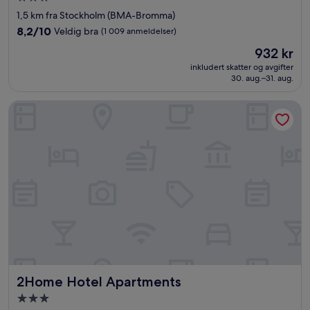
med
1,5 km fra Stockholm (BMA-Bromma)
3.0
8.2
8,2/10
Veldig bra
(1 009 anmeldelser)
stjerner
av
Prisen
932 kr
10,
er
Veldig
inkludert skatter og avgifter
932 kr
30. aug.–31. aug.
bra,
(1 009
anmeldelser)
2Home Hotel Apartments
2Home Hotel Apartments
2Home Hotel Apartments
Overnattingssted