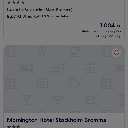
Overnattingssted
med
1,4 km fra Stockholm (BMA-Bromma)
4.0
8.6
8,6/10
Utmerket
(1 012 anmeldelser)
stjerner
av
Prisen
1 004 kr
10,
er
Utmerket,
inkludert skatter og avgifter
1 004 kr
21. aug.–22. aug.
(1 012
anmeldelser)
Mornington Hotel Stockholm Bromma
Mornington Hotel Stockholm Bromma
Mornington Hotel Stockholm Bromma
Overnattingssted