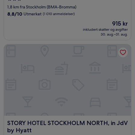
med
1,8 km fra Stockholm (BMA-Bromma)
3.0
8.8
8,8/10
Utmerket
(1 010 anmeldelser)
stjerner
av
Prisen
915 kr
10,
er
Utmerket,
inkludert skatter og avgifter
915 kr
30. aug.–31. aug.
(1 010
anmeldelser)
STORY HOTEL STOCKHOLM NORTH, in JdV by Hyatt
STORY HOTEL STOCKHOLM NORTH, in JdV by Hyatt
STORY HOTEL STOCKHOLM NORTH, in JdV
by Hyatt