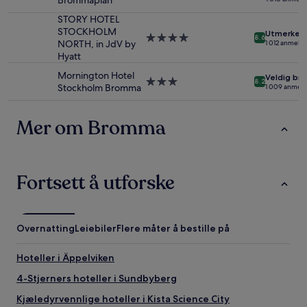
Brommaplan
Ytterligere
med
vilkår
3.0
STORY HOTEL
kan
stjerner
STOCKHOLM
Utmerket
Overnattingssted
gjelde.
8.6
NORTH, in JdV by
1 012 anmelde
med
Hyatt
4.0
stjerner
Mornington Hotel
Veldig bra
Overnattingssted
8.2
Stockholm Bromma
1 009 anmeld
med
3.0
stjerner
Mer om Bromma
Fortsett å utforske
Overnatting
Leiebiler
Flere måter å bestille på
Hoteller i Äppelviken
4-Stjerners hoteller i Sundbyberg
Kjæledyrvennlige hoteller i Kista Science City