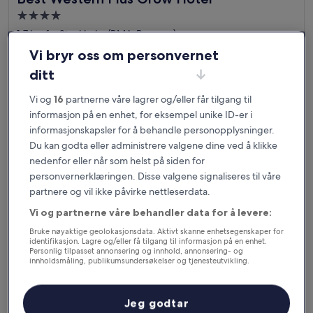
Overnattingssted
med
1,7 km fra Stockholm (BMA-Bromma)
4.0
9.0
9,0/10
Fantastisk
(1 011 anmeldelser)
Vi bryr oss om personvernet
stjerner
av
Prisen
957 kr
ditt
10,
er
Fantastisk,
inkludert skatter og avgifter
957 kr
6. sep.–7. sep.
(1 011
Vi og
16
partnerne våre lagrer og/eller får tilgang til
anmeldelser)
informasjon på en enhet, for eksempel unike ID-er i
ApartDirect Sundbyberg
informasjonskapsler for å behandle personopplysninger.
Du kan godta eller administrere valgene dine ved å klikke
nedenfor eller når som helst på siden for
personvernerklæringen. Disse valgene signaliseres til våre
partnere og vil ikke påvirke nettleserdata.
Vi og partnerne våre behandler data for å levere:
Bruke nøyaktige geolokasjonsdata. Aktivt skanne enhetsegenskaper for
identifikasjon. Lagre og/eller få tilgang til informasjon på en enhet.
Personlig tilpasset annonsering og innhold, annonsering- og
innholdsmåling, publikumsundersøkelser og tjenesteutvikling.
Liste over partnere (leverandører)
ApartDirect Sundbyberg
ApartDirect Sundbyberg
Jeg godtar