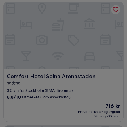
Comfort Hotel Solna Arenastaden
Comfort Hotel Solna Arenastaden
Comfort Hotel Solna Arenastaden
Overnattingssted
med
3,5 km fra Stockholm (BMA-Bromma)
3.0
8.8
8,8/10
Utmerket
(1 539 anmeldelser)
stjerner
av
Prisen
716 kr
10,
er
Utmerket,
inkludert skatter og avgifter
716 kr
28. aug.–29. aug.
(1 539
anmeldelser)