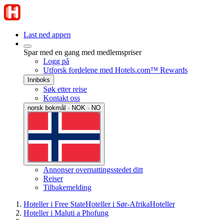
Last ned appen
Spar med en gang med medlemspriser
Logg på
Utforsk fordelene med Hotels.com™ Rewards
Innboks
Søk etter reise
Kontakt oss
norsk bokmål · NOK · NO
Annonser overnattingsstedet ditt
Reiser
Tilbakemelding
Hoteller i Free State
Hoteller i Sør-Afrika
Hoteller
Hoteller i Maluti a Phofung