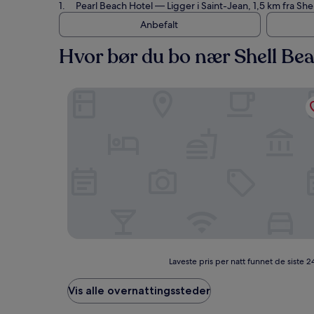
Pearl Beach Hotel
— Ligger i Saint-Jean, 1,5 km fra She
Anbefalt
Hvor bør du bo nær Shell Be
Pearl Beach Hotel
Laveste
Laveste pris per natt funnet de siste 2
pris
per
Vis alle overnattingssteder
natt
funnet