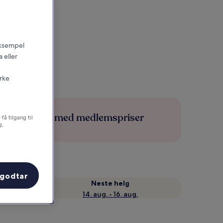
 eksempel
 eller
irke
Spar mer med medlemspriser
få tilgang til
g,
 godtar
Neste helg
14. aug. - 16. aug.