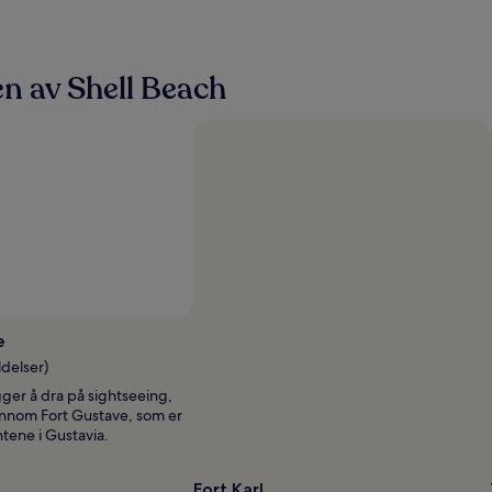
n av Shell Beach
e
ldelser)
gger å dra på sightseeing,
innom Fort Gustave, som er
ene i Gustavia.
Fort Karl