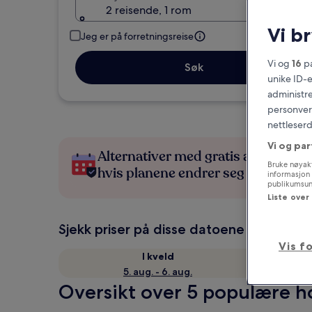
2 reisende, 1 rom
Vi b
Jeg er på forretningsreise
Vi og
16
pa
Søk
unike ID-e
administre
personvern
nettleserd
Vi og par
Alternativer med gratis avbestillin
Bruke nøyakt
hvis planene endrer seg
informasjon 
publikumsund
Liste over
Sjekk priser på disse datoene
Vis f
I kveld
5. aug. - 6. aug.
Oversikt over 5 populære ho