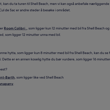
kan du ta turen til Shell Beach, men vi kan også anbefale nærliggende
Cul de Sac er andre steder å besøke i området.
ger
Room Colibri .
, som ligger kun 12 minutter med bil fra Shell Beach og 
ed, som ligger 12 minutter unna med bil.
enne hytta, som ligger kun 8 minutter med bil fra Shell Beach, kan du se
 Dette er en annen koselig hytte du bør vurdere, som ligger 16 minutter
best?
int-Barth
, som ligger like ved Shell Beach
anapany
.