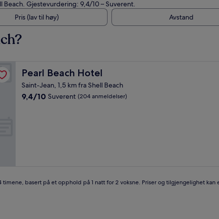
ll Beach. Gjestevurdering: 9,4/10 – Suverent.
Pris (lav til høy)
Avstand
ach?
Pearl Beach Hotel
Pearl Beach Hotel
Saint-Jean, 1,5 km fra Shell Beach
9.4
9,4/10
Suverent
(204 anmeldelser)
av
10,
Suverent,
(204
anmeldelser)
4 timene, basert på et opphold på 1 natt for 2 voksne. Priser og tilgjengelighet kan e