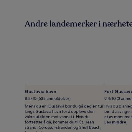
de
siste
24
timene,
Andre landemerker i nærhete
basert
på
et
opphold
på
1
natt
for
2
voksne.
Priser
og
tilgjengelighet
Gustavia havn
Fort Gustav
kan
8.8/10 (633 anmeldelser)
9.4/10 (3 anme
endre
seg.
Mens du er i Gustavia bør du gå deg en tur
Hvis du planle
Ytterligere
langs Gustavia havn for å oppleve den
bør du svinge 
vilkår
vakre utsikten mot vannet i. Hvis du
et av monument
kan
fortsetter å gå, kommer du til St. Jean
Les mindre
gjelde.
strand, Corossol-stranden og Shell Beach.