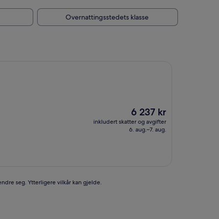
Overnattingsstedets klasse
Prisen
6 237 kr
er
inkludert skatter og avgifter
6 237 kr
6. aug.–7. aug.
ndre seg. Ytterligere vilkår kan gjelde.