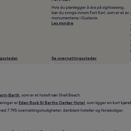
Hvis du planlegger å dra på sightseeing,
bør du svinge innom Fort Karl, som er et av
monumentene i Gustavia.
Les mindre
ngssteder
Se overnattingssteder
aint-Barth
, som er et hotell nær Shell Beach.
eringer er
Eden Rock St Barths Oetker Hotel
, som ligger en kort kjøre
ed 7 795 overnattingsmuligheter, deriblant hoteller og ferieboliger.