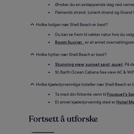
Ønsker du en avslappende dag ved vannet, 
Flamands strand, Lorient strand og Grand 
Hvilke lodger nær Shell Beach er best?
Du kan se frem til vakker natur hvis du vel
Room Sucrier .
er et annet overnattingsst
Hvilke hytter nær Shell Beach er best?
Stunning view, sunset spot, quiet
: På d
St.Barth Ocean Cabana Sea view AC & Wifi:
Hvilke kjæledyrvennlige hoteller nær Shell Beach er 
Ta med din firbente venn til
Fouquet's Sa
Et annet kjæledyrvennlig sted er
Hotel M
Fortsett å utforske