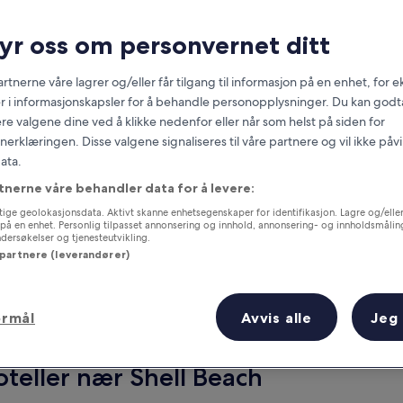
ryr oss om personvernet ditt
rtnerne våre lagrer og/eller får tilgang til informasjon på en enhet, for
r i informasjonskapsler for å behandle personopplysninger. Du kan godta
re valgene dine ved å klikke nedenfor eller når som helst på siden for
erklæringen. Disse valgene signaliseres til våre partnere og vil ikke påv
ata.
tnerne våre behandler data for å levere:
g
Samle fordeler for hver natt du
ige geolokasjonsdata. Aktivt skanne enhetsegenskaper for identifikasjon. Lagre og/eller 
gjennomfører
på en enhet. Personlig tilpasset annonsering og innhold, annonsering- og innholdsmålin
ersøkelser og tjenesteutvikling.
 partnere (leverandører)
ormål
Avvis alle
Jeg
I morgen
Denne helgen
6. aug. - 7. aug.
7. aug. - 9. aug.
teller nær Shell Beach