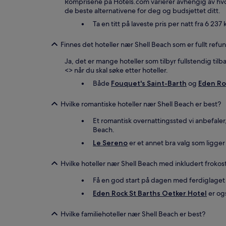
Romprisene på Hotels.com varierer avhengig av hvor og
de beste alternativene for deg og budsjettet ditt.
Ta en titt på laveste pris per natt fra 6 237 
Finnes det hoteller nær Shell Beach som er fullt ref
Ja, det er mange hoteller som tilbyr fullstendig tilb
<
> når du skal søke etter hoteller.
Både
Fouquet's Saint-Barth
og
Eden Ro
Hvilke romantiske hoteller nær Shell Beach er best?
Et romantisk overnattingssted vi anbefaler
Beach.
Le Sereno
er et annet bra valg som ligger
Hvilke hoteller nær Shell Beach med inkludert frokos
Få en god start på dagen med ferdiglaget 
Eden Rock St Barths Oetker Hotel
er ogs
Hvilke familiehoteller nær Shell Beach er best?