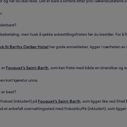
 når du skal reise. Det er bare å sortere etter pris i søkeresultatene og f
kr
underbare?
akebetaling, men husk å sjekke avbestillingsfristen før du bestiller. For å
ck St Barths Oetker Hotel
har gode anmeldelser, ligger i nærheten av S
, er
Fouquet's Saint-Barth
, som kan friste med både en strandbar og en
 en kort kjøretur unna.
t er best?
frokost (inkludert) på
Fouquet's Saint-Barth
, som ligger like ved Shell
å et anbefalt overnattingssted med frokostbuffé (inkludert), som ligger 