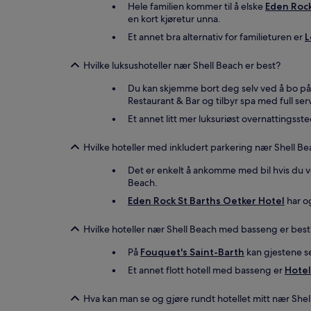
Hele familien kommer til å elske
Eden Rock
en kort kjøretur unna.
Et annet bra alternativ for familieturen er
L
Hvilke luksushoteller nær Shell Beach er best?
Du kan skjemme bort deg selv ved å bo p
Restaurant & Bar og tilbyr spa med full ser
Et annet litt mer luksuriøst overnattingsst
Hvilke hoteller med inkludert parkering nær Shell Be
Det er enkelt å ankomme med bil hvis du 
Beach.
Eden Rock St Barths Oetker Hotel
har og
Hvilke hoteller nær Shell Beach med basseng er best
På
Fouquet's Saint-Barth
kan gjestene se
Et annet flott hotell med basseng er
Hote
Hva kan man se og gjøre rundt hotellet mitt nær Shel