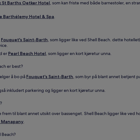
 St Barths Oetker Hotel
, som kan friste med både barnestoler, en stra
e Barthélemy Hotel & Spa
.
å
Fouquet's Saint-Barth
, som ligger like ved Shell Beach. dette hotelle
vice.
ed er
Pearl Beach Hotel
, som ligger en kort kjøretur unna.
ach er best?
velger å bo på
Fouquet's Saint-Barth
, som byr på blant annet betjent par
så inkludert parkering og ligger en kort kjøretur unna.
?
 frem til blant annet utsikt over bassenget. Shell Beach ligger like ved ho
l Manapany
.
l Beach?