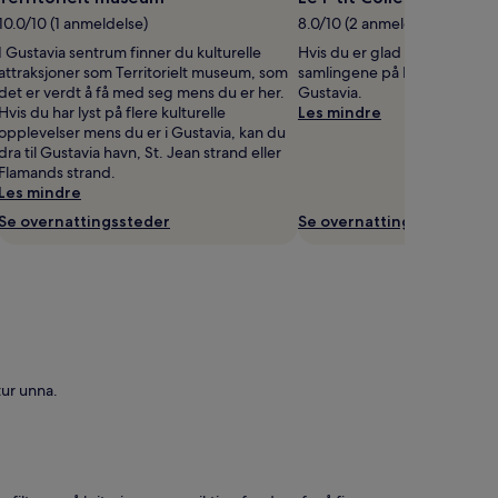
10.0/10 (1 anmeldelse)
8.0/10 (2 anmeldelser)
I Gustavia sentrum finner du kulturelle
Hvis du er glad i museer, bær
attraksjoner som Territorielt museum, som
samlingene på Le P’tit Collec
det er verdt å få med seg mens du er her.
Gustavia.
Hvis du har lyst på flere kulturelle
Les mindre
opplevelser mens du er i Gustavia, kan du
dra til Gustavia havn, St. Jean strand eller
Flamands strand.
Les mindre
Se overnattingssteder
Se overnattingssteder
tur unna.