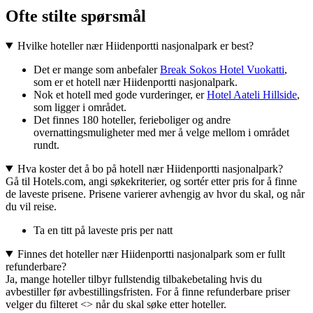
Ofte stilte spørsmål
Hvilke hoteller nær Hiidenportti nasjonalpark er best?
Det er mange som anbefaler
Break Sokos Hotel Vuokatti
,
som er et hotell nær Hiidenportti nasjonalpark.
Nok et hotell med gode vurderinger, er
Hotel Aateli Hillside
,
som ligger i området.
Det finnes 180 hoteller, ferieboliger og andre
overnattingsmuligheter med mer å velge mellom i området
rundt.
Hva koster det å bo på hotell nær Hiidenportti nasjonalpark?
Gå til Hotels.com, angi søkekriterier, og sortér etter pris for å finne
de laveste prisene. Prisene varierer avhengig av hvor du skal, og når
du vil reise.
Ta en titt på laveste pris per natt
Finnes det hoteller nær Hiidenportti nasjonalpark som er fullt
refunderbare?
Ja, mange hoteller tilbyr fullstendig tilbakebetaling hvis du
avbestiller før avbestillingsfristen. For å finne refunderbare priser
velger du filteret <> når du skal søke etter hoteller.