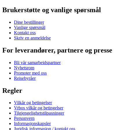
Brukerstøtte og vanlige spørsmål
Dine bestillinger
Vanlige spørsmål
Kontakt oss
Skriv en anmeldelse
For leverandører, partnere og presse
Bli vår samarbeidspartner
Nyhetsrom
Promoter med oss
Reisebyråer
Regler
Vilkår og betingelser
Vrbos vilkår og betingelser
Tilgjengelighetstilpasninger
Personvern
Informasjonskapsler
Juridisk informasjon / kontakt oss