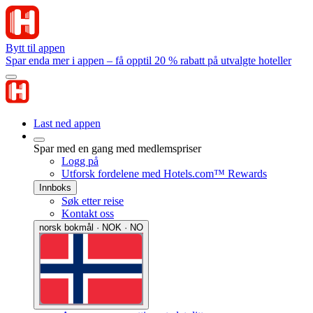
Bytt til appen
Spar enda mer i appen – få opptil 20 % rabatt på utvalgte hoteller
Last ned appen
Spar med en gang med medlemspriser
Logg på
Utforsk fordelene med Hotels.com™ Rewards
Innboks
Søk etter reise
Kontakt oss
norsk bokmål · NOK · NO