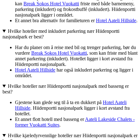
kan
Break Sokos Hotel Vuokatti
friste med både barnemeny,
parkering (inkludert) og frokostbuffé (inkludert). Hiidenportti
nasjonalpark ligger i området.
Et annet bra alternativ for familieturen er
Hotel Aateli Hillside
.
Hvilke hoteller med inkludert parkering nær Hiidenportti
nasjonalpark er best?
Har du planer om å reise med bil og trenger parkering, bør du
vurdere
Break Sokos Hotel Vuokatti
, som kan friste med blant
annet parkering (inkludert). Hotellet ligger i kort avstand fra
Hiidenportti nasjonalpark.
Hotel Aateli Hillside
har også inkludert parkering og ligger i
området.
Hvilke hoteller nær Hiidenportti nasjonalpark med basseng er
best?
Gjestene kan glede seg til å ta en dukkert på
Hotel Aateli
Hillside
. Hiidenportti nasjonalpark ligger i kort avstand fra
hotellet.
Et annet flott hotell med basseng er
Aateli Lakeside Chalets -
former Vuokatti Suites
.
Hvilke kjæledyrvennlige hoteller nær Hiidenportti nasjonalpark er