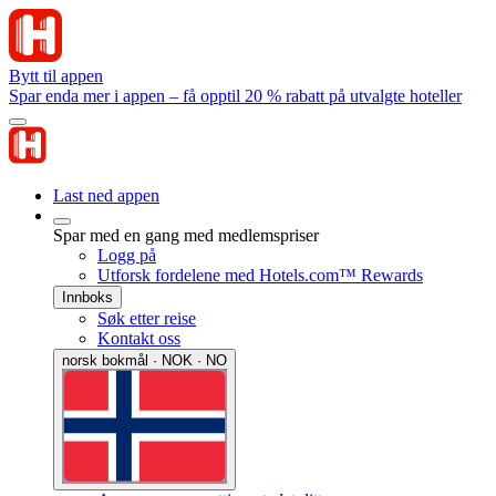
Bytt til appen
Spar enda mer i appen – få opptil 20 % rabatt på utvalgte hoteller
Last ned appen
Spar med en gang med medlemspriser
Logg på
Utforsk fordelene med Hotels.com™ Rewards
Innboks
Søk etter reise
Kontakt oss
norsk bokmål · NOK · NO