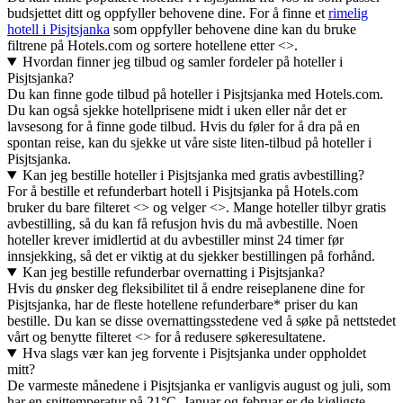
budsjettet ditt og oppfyller behovene dine. For å finne et
rimelig
hotell i Pisjtsjanka
som oppfyller behovene dine kan du bruke
filtrene på Hotels.com og sortere hotellene etter <>.
Hvordan finner jeg tilbud og samler fordeler på hoteller i
Pisjtsjanka?
Du kan finne gode tilbud på hoteller i Pisjtsjanka med Hotels.com.
Du kan også sjekke hotellprisene midt i uken eller når det er
lavsesong for å finne gode tilbud. Hvis du føler for å dra på en
spontan reise, kan du sjekke ut våre siste liten-tilbud på hoteller i
Pisjtsjanka.
Kan jeg bestille hoteller i Pisjtsjanka med gratis avbestilling?
For å bestille et refunderbart hotell i Pisjtsjanka på Hotels.com
bruker du bare filteret <> og velger <>. Mange hoteller tilbyr gratis
avbestilling, så du kan få refusjon hvis du må avbestille. Noen
hoteller krever imidlertid at du avbestiller minst 24 timer før
innsjekking, så det er viktig at du sjekker bestillingen på forhånd.
Kan jeg bestille refunderbar overnatting i Pisjtsjanka?
Hvis du ønsker deg fleksibilitet til å endre reiseplanene dine for
Pisjtsjanka, har de fleste hotellene refunderbare* priser du kan
bestille. Du kan se disse overnattingsstedene ved å søke på nettstedet
vårt og benytte filteret <> for å redusere søkeresultatene.
Hva slags vær kan jeg forvente i Pisjtsjanka under oppholdet
mitt?
De varmeste månedene i Pisjtsjanka er vanligvis august og juli, som
har en snittemperatur på 21°C. Januar og februar er de kjøligste