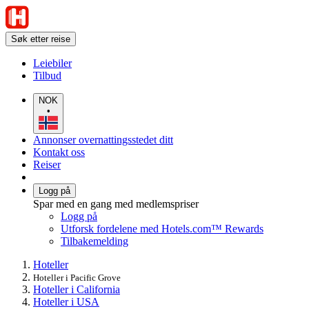
Søk etter reise
Leiebiler
Tilbud
NOK
•
Annonser overnattingsstedet ditt
Kontakt oss
Reiser
Logg på
Spar med en gang med medlemspriser
Logg på
Utforsk fordelene med Hotels.com™ Rewards
Tilbakemelding
Hoteller
Hoteller i Pacific Grove
Hoteller i California
Hoteller i USA