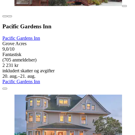
Pacific Gardens Inn
Pacific Gardens Inn
Grove Acres
9,0/10
Fantastisk
(705 anmeldelser)
2 231 kr
inkludert skatter og avgifter
20. aug.–21. aug.
Pacific Gardens Inn