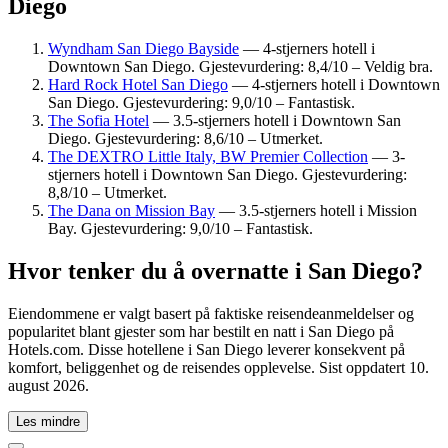
Diego
Wyndham San Diego Bayside
— 4-stjerners hotell i
Downtown San Diego. Gjestevurdering: 8,4/10 – Veldig bra.
Hard Rock Hotel San Diego
— 4-stjerners hotell i Downtown
San Diego. Gjestevurdering: 9,0/10 – Fantastisk.
The Sofia Hotel
— 3.5-stjerners hotell i Downtown San
Diego. Gjestevurdering: 8,6/10 – Utmerket.
The DEXTRO Little Italy, BW Premier Collection
— 3-
stjerners hotell i Downtown San Diego. Gjestevurdering:
8,8/10 – Utmerket.
The Dana on Mission Bay
— 3.5-stjerners hotell i Mission
Bay. Gjestevurdering: 9,0/10 – Fantastisk.
Hvor tenker du å overnatte i San Diego?
Eiendommene er valgt basert på faktiske reisendeanmeldelser og
popularitet blant gjester som har bestilt en natt i San Diego på
Hotels.com. Disse hotellene i San Diego leverer konsekvent på
komfort, beliggenhet og de reisendes opplevelse. Sist oppdatert
10.
august 2026
.
Les mindre