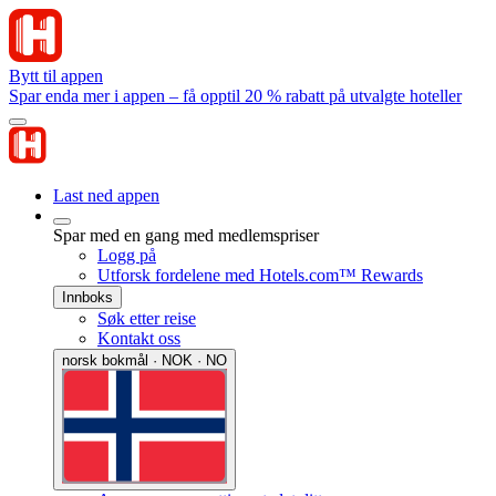
Bytt til appen
Spar enda mer i appen – få opptil 20 % rabatt på utvalgte hoteller
Last ned appen
Spar med en gang med medlemspriser
Logg på
Utforsk fordelene med Hotels.com™ Rewards
Innboks
Søk etter reise
Kontakt oss
norsk bokmål · NOK · NO