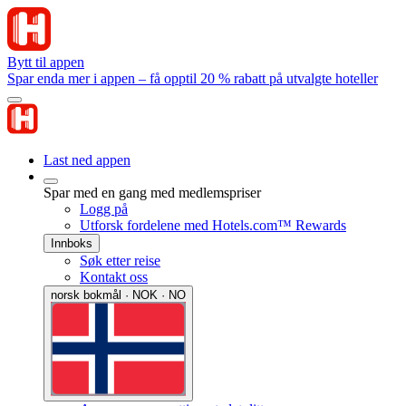
Bytt til appen
Spar enda mer i appen – få opptil 20 % rabatt på utvalgte hoteller
Last ned appen
Spar med en gang med medlemspriser
Logg på
Utforsk fordelene med Hotels.com™ Rewards
Innboks
Søk etter reise
Kontakt oss
norsk bokmål · NOK · NO