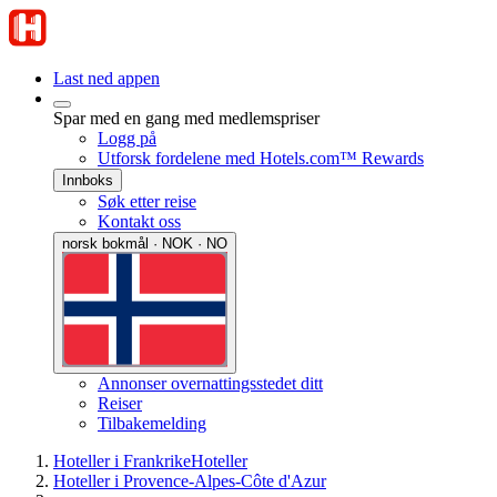
Last ned appen
Spar med en gang med medlemspriser
Logg på
Utforsk fordelene med Hotels.com™ Rewards
Innboks
Søk etter reise
Kontakt oss
norsk bokmål · NOK · NO
Annonser overnattingsstedet ditt
Reiser
Tilbakemelding
Hoteller i Frankrike
Hoteller
Hoteller i Provence-Alpes-Côte d'Azur