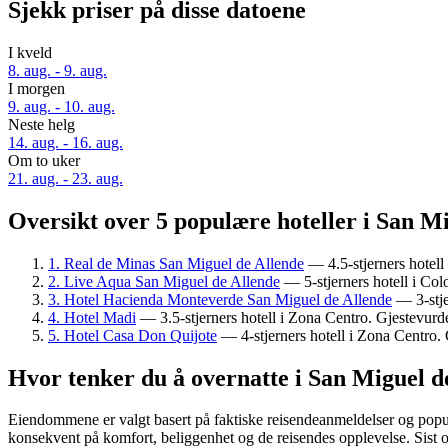
Sjekk priser på disse datoene
I kveld
8. aug. - 9. aug.
I morgen
9. aug. - 10. aug.
Neste helg
14. aug. - 16. aug.
Om to uker
21. aug. - 23. aug.
Oversikt over 5 populære hoteller i San M
1. Real de Minas San Miguel de Allende
— 4.5-stjerners hotell
2. Live Aqua San Miguel de Allende
— 5-stjerners hotell i Col
3. Hotel Hacienda Monteverde San Miguel de Allende
— 3-stje
4. Hotel Madi
— 3.5-stjerners hotell i Zona Centro. Gjestevurde
5. Hotel Casa Don Quijote
— 4-stjerners hotell i Zona Centro. 
Hvor tenker du å overnatte i San Miguel d
Eiendommene er valgt basert på faktiske reisendeanmeldelser og popula
konsekvent på komfort, beliggenhet og de reisendes opplevelse. Sist 