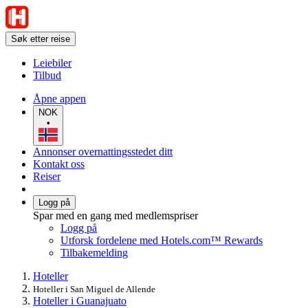
Søk etter reise
Leiebiler
Tilbud
Åpne appen
NOK
•
Annonser overnattingsstedet ditt
Kontakt oss
Reiser
Logg på
Spar med en gang med medlemspriser
Logg på
Utforsk fordelene med Hotels.com™ Rewards
Tilbakemelding
Hoteller
Hoteller i San Miguel de Allende
Hoteller i Guanajuato