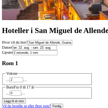
Hoteller i San Miguel de Allend
Hvor vil du hen?
Datoer
Gjester
Rom 1
Voksne
Barn
Fra 0 til 17 år
Legg til et rom
Vil du bestille ni eller flere rom?
Ferdig