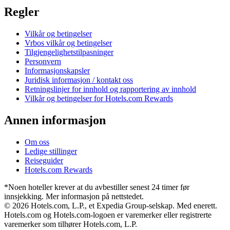
Regler
Vilkår og betingelser
Vrbos vilkår og betingelser
Tilgjengelighetstilpasninger
Personvern
Informasjonskapsler
Juridisk informasjon / kontakt oss
Retningslinjer for innhold og rapportering av innhold
Vilkår og betingelser for Hotels.com Rewards
Annen informasjon
Om oss
Ledige stillinger
Reiseguider
Hotels.com Rewards
*Noen hoteller krever at du avbestiller senest 24 timer før
innsjekking. Mer informasjon på nettstedet.
© 2026 Hotels.com, L.P., et Expedia Group-selskap. Med enerett.
Hotels.com og Hotels.com-logoen er varemerker eller registrerte
varemerker som tilhører Hotels.com, L.P.