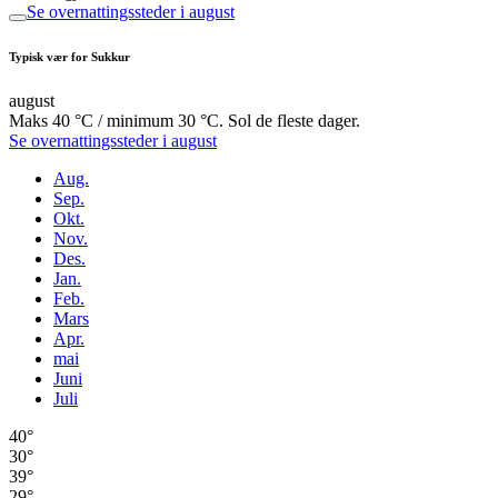
Se overnattingssteder i august
Typisk vær for Sukkur
august
Maks 40 °C / minimum 30 °C. Sol de fleste dager.
Se overnattingssteder i august
Aug.
Sep.
Okt.
Nov.
Des.
Jan.
Feb.
Mars
Apr.
mai
Juni
Juli
40°
30°
39°
29°