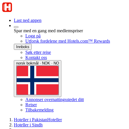
Last ned appen
Spar med en gang med medlemspriser
Logg på
Utforsk fordelene med Hotels.com™ Rewards
Innboks
Søk etter reise
Kontakt oss
norsk bokmål · NOK · NO
Annonser overnattingsstedet ditt
Reiser
Tilbakemelding
Hoteller i Pakistan
Hoteller
Hoteller i Sindh