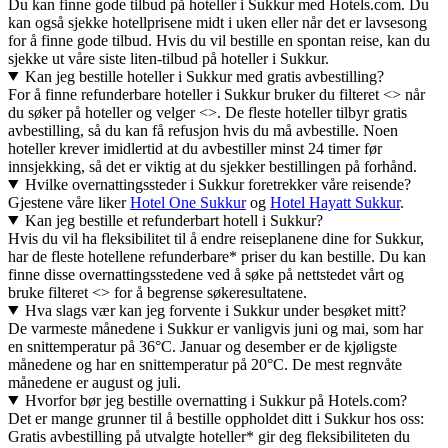
Du kan finne gode tilbud på hoteller i Sukkur med Hotels.com. Du
kan også sjekke hotellprisene midt i uken eller når det er lavsesong
for å finne gode tilbud. Hvis du vil bestille en spontan reise, kan du
sjekke ut våre siste liten-tilbud på hoteller i Sukkur.
Kan jeg bestille hoteller i Sukkur med gratis avbestilling?
For å finne refunderbare hoteller i Sukkur bruker du filteret <> når
du søker på hoteller og velger <>. De fleste hoteller tilbyr gratis
avbestilling, så du kan få refusjon hvis du må avbestille. Noen
hoteller krever imidlertid at du avbestiller minst 24 timer før
innsjekking, så det er viktig at du sjekker bestillingen på forhånd.
Hvilke overnattingssteder i Sukkur foretrekker våre reisende?
Gjestene våre liker
Hotel One Sukkur
og
Hotel Hayatt Sukkur
.
Kan jeg bestille et refunderbart hotell i Sukkur?
Hvis du vil ha fleksibilitet til å endre reiseplanene dine for Sukkur,
har de fleste hotellene refunderbare* priser du kan bestille. Du kan
finne disse overnattingsstedene ved å søke på nettstedet vårt og
bruke filteret <> for å begrense søkeresultatene.
Hva slags vær kan jeg forvente i Sukkur under besøket mitt?
De varmeste månedene i Sukkur er vanligvis juni og mai, som har
en snittemperatur på 36°C. Januar og desember er de kjøligste
månedene og har en snittemperatur på 20°C. De mest regnvåte
månedene er august og juli.
Hvorfor bør jeg bestille overnatting i Sukkur på Hotels.com?
Det er mange grunner til å bestille oppholdet ditt i Sukkur hos oss:
Gratis avbestilling på utvalgte hoteller* gir deg fleksibiliteten du