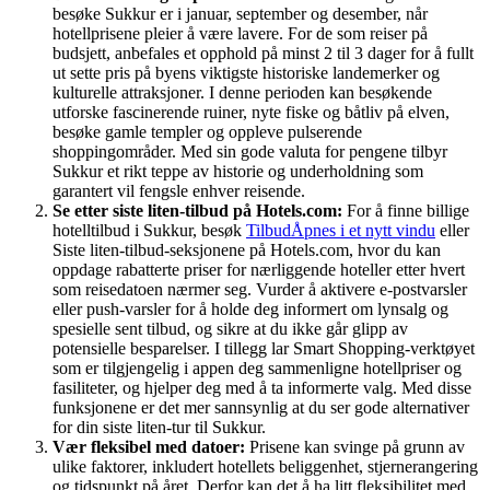
besøke Sukkur er i januar, september og desember, når
hotellprisene pleier å være lavere. For de som reiser på
budsjett, anbefales et opphold på minst 2 til 3 dager for å fullt
ut sette pris på byens viktigste historiske landemerker og
kulturelle attraksjoner. I denne perioden kan besøkende
utforske fascinerende ruiner, nyte fiske og båtliv på elven,
besøke gamle templer og oppleve pulserende
shoppingområder. Med sin gode valuta for pengene tilbyr
Sukkur et rikt teppe av historie og underholdning som
garantert vil fengsle enhver reisende.
Se etter siste liten-tilbud på Hotels.com:
For å finne billige
hotelltilbud i Sukkur, besøk
Tilbud
Åpnes i et nytt vindu
eller
Siste liten-tilbud-seksjonene på Hotels.com, hvor du kan
oppdage rabatterte priser for nærliggende hoteller etter hvert
som reisedatoen nærmer seg. Vurder å aktivere e-postvarsler
eller push-varsler for å holde deg informert om lynsalg og
spesielle sent tilbud, og sikre at du ikke går glipp av
potensielle besparelser. I tillegg lar Smart Shopping-verktøyet
som er tilgjengelig i appen deg sammenligne hotellpriser og
fasiliteter, og hjelper deg med å ta informerte valg. Med disse
funksjonene er det mer sannsynlig at du ser gode alternativer
for din siste liten-tur til Sukkur.
Vær fleksibel med datoer:
Prisene kan svinge på grunn av
ulike faktorer, inkludert hotellets beliggenhet, stjernerangering
og tidspunkt på året. Derfor kan det å ha litt fleksibilitet med