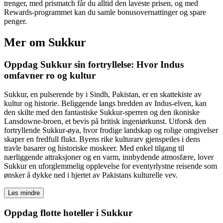
trenger, med prismatch får du alltid den laveste prisen, og med
Rewards-programmet kan du samle bonusovernattinger og spare
penger.
Mer om Sukkur
Oppdag Sukkur sin fortryllelse: Hvor Indus
omfavner ro og kultur
Sukkur, en pulserende by i Sindh, Pakistan, er en skattekiste av
kultur og historie. Beliggende langs bredden av Indus-elven, kan
den skilte med den fantastiske Sukkur-sperren og den ikoniske
Lansdowne-broen, et bevis på britisk ingeniørkunst. Utforsk den
fortryllende Sukkur-øya, hvor frodige landskap og rolige omgivelser
skaper en fredfull flukt. Byens rike kulturarv gjenspeiles i dens
travle basarer og historiske moskeer. Med enkel tilgang til
nærliggende attraksjoner og en varm, innbydende atmosfære, lover
Sukkur en uforglemmelig opplevelse for eventyrlystne reisende som
ønsker å dykke ned i hjertet av Pakistans kulturelle vev.
Les mindre
Oppdag flotte hoteller i Sukkur