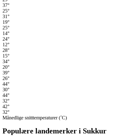
37°
25°
31°
19°
25°
14°
24°
12°
28°
15°
34°
20°
39°
26°
44°
30°
44°
32°
42°
32°
Månedlige snitttemperaturer (˚C)
Populære landemerker i Sukkur