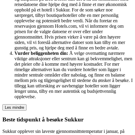
reisedatoene dine hjelpe deg med å finne et mer økonomisk
opphold på et hotell i Sukkur. For de som søker noe
særpreget, tilbyr boutiquehoteller ofte en mer personlig
opplevelse og potensielt bedre verdi. Når du foretar en
reservasjon gjennom Hotels.com, vil vi informere deg om
prisen for de valgte datoene er over eller under
gjennomsnittet. Hvis prisen virker å være på den høyere
siden, vil vi foreslå alternative datoer som kan tilby en mer
gunstig pris, og hjelpe deg med å finne en bedre avtale.
Vurder beliggenheten din:
Å velge overnatting nærmere
viktige attraksjoner eller sentrum kan gi bekvemmelighet, men
det pleier ofte å komme med høyere kostnader. For mer
rimelige alternativer kan du vurdere hoteller som ligger i
mindre sentrale områder eller nabolag, og finne en balanse
mellom pris og tilgjengelighet til stedene du ønsker å besøke. I
tillegg kan utforsking av uavhengige hoteller som ligger
lenger unna, tilby en mer autentisk og budsjettvennlig
opplevelse.
Les mindre
Beste tidspunkt å besøke Sukkur
Sukkur opplever sin laveste gjennomsnittstemperatur i januar, på