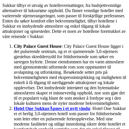
Sukkur tilbyr et utvalg av hotellovernattinger, fra budsjettvennlige
alternativer til luksuriøse opphold. Du finner vennlige hoteller med
varierende stjernerangeringer, som passer til forskjellige preferanser.
Enten du søker komfort eller bekvemmelighet, tilbyr hotellene i
Sukkur en innbydende atmosfære og enkel tilgang til lokale
attraksjoner og spisesteder. Dette er noen av hotellene foretrukket av
våre reisende i Sukkur:
City Palace Guest House
: City Palace Guest House ligger i
det pulserende sentrum, og er et sjarmerende 3,0-stjerners
gjestehus skreddersydd for fritidsreisende som søker en
særegen byferie. Denne eiendommen har en varm atmosfære
med gjennomtenkt utformede rom som oppmuntrer til
avslapning og utforskning. Besøkende setter pris på
bekvemmeligheten med ekspressinnsjekking og muligheten til
enkelt å få tilgang til nærliggende attraksjoner og lokale
opplevelser. Det innbydende interiøret og den bytematiske
atmosfæren skaper et minneverdig opphold, noe som gjør det
til et populært valg blant de som ønsker å fordype seg i den
lokale kulturen mens de nyter moderne bekvemmeligheter.
Hotel One Sukkur
Åpnes i et nytt vindu
: Hotel One Sukkur
er et herlig 3,0-stjerners hotell som passer for fritidsreisende
som leter etter en pulserende ferieopplevelse. Med sine
moderne fasiliteter og stilige innredning sikrer dette hotellet et