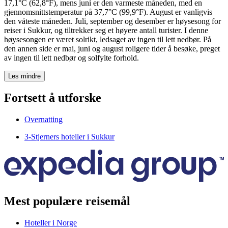
17,1°C (62,8°F), mens juni er den varmeste måneden, med en
gjennomsnittstemperatur på 37,7°C (99,9°F). August er vanligvis
den våteste måneden. Juli, september og desember er høysesong for
reiser i Sukkur, og tiltrekker seg et høyere antall turister. I denne
høysesongen er været solrikt, ledsaget av ingen til lett nedbør. På
den annen side er mai, juni og august roligere tider å besøke, preget
av ingen til lett nedbør og solfylte forhold.
Les mindre
Fortsett å utforske
Overnatting
3-Stjerners hoteller i Sukkur
Mest populære reisemål
Hoteller i Norge