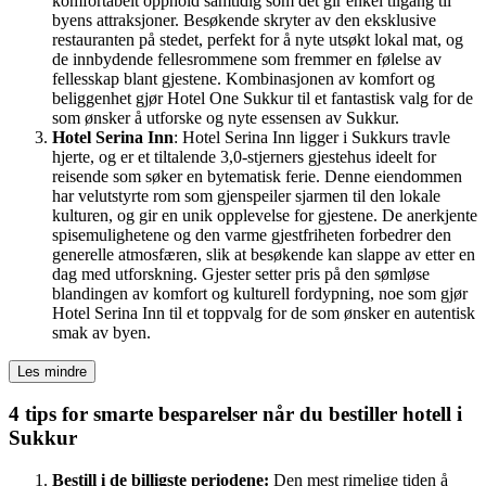
komfortabelt opphold samtidig som det gir enkel tilgang til
byens attraksjoner. Besøkende skryter av den eksklusive
restauranten på stedet, perfekt for å nyte utsøkt lokal mat, og
de innbydende fellesrommene som fremmer en følelse av
fellesskap blant gjestene. Kombinasjonen av komfort og
beliggenhet gjør Hotel One Sukkur til et fantastisk valg for de
som ønsker å utforske og nyte essensen av Sukkur.
Hotel Serina Inn
: Hotel Serina Inn ligger i Sukkurs travle
hjerte, og er et tiltalende 3,0-stjerners gjestehus ideelt for
reisende som søker en bytematisk ferie. Denne eiendommen
har velutstyrte rom som gjenspeiler sjarmen til den lokale
kulturen, og gir en unik opplevelse for gjestene. De anerkjente
spisemulighetene og den varme gjestfriheten forbedrer den
generelle atmosfæren, slik at besøkende kan slappe av etter en
dag med utforskning. Gjester setter pris på den sømløse
blandingen av komfort og kulturell fordypning, noe som gjør
Hotel Serina Inn til et toppvalg for de som ønsker en autentisk
smak av byen.
Les mindre
4 tips for smarte besparelser når du bestiller hotell i
Sukkur
Bestill i de billigste periodene:
Den mest rimelige tiden å