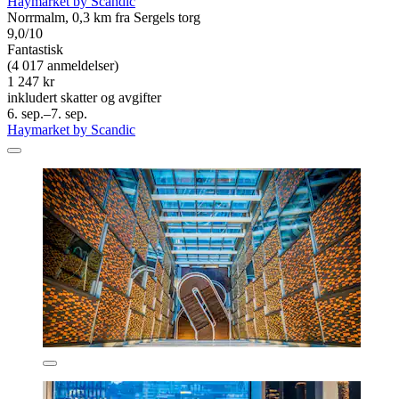
Haymarket by Scandic
Norrmalm, 0,3 km fra Sergels torg
9,0/10
Fantastisk
(4 017 anmeldelser)
1 247 kr
inkludert skatter og avgifter
6. sep.–7. sep.
Haymarket by Scandic