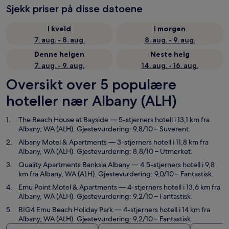
Sjekk priser på disse datoene
I kveld
I morgen
7. aug. - 8. aug.
8. aug. - 9. aug.
Denne helgen
Neste helg
7. aug. - 9. aug.
14. aug. - 16. aug.
Oversikt over 5 populære
hoteller nær Albany (ALH)
The Beach House at Bayside
— 5-stjerners hotell i 13,1 km fra
Albany, WA (ALH). Gjestevurdering: 9,8/10 – Suverent.
Albany Motel & Apartments
— 3-stjerners hotell i 11,8 km fra
Albany, WA (ALH). Gjestevurdering: 8,8/10 – Utmerket.
Quality Apartments Banksia Albany
— 4.5-stjerners hotell i 9,8
km fra Albany, WA (ALH). Gjestevurdering: 9,0/10 – Fantastisk.
Emu Point Motel & Apartments
— 4-stjerners hotell i 13,6 km fra
Albany, WA (ALH). Gjestevurdering: 9,2/10 – Fantastisk.
BIG4 Emu Beach Holiday Park
— 4-stjerners hotell i 14 km fra
Albany, WA (ALH). Gjestevurdering: 9,2/10 – Fantastisk.