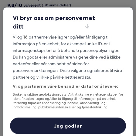
5.0
9.8
9,8/10
Suverent
(178 anmeldelser)
stjerner
av
Prisen
1 857 kr
10,
Vi bryr oss om personvernet
er
Suverent,
inkludert skatter og avgifter
1 857 kr
ditt
7. sep.–8. sep.
(178
anmeldelser)
Vi og
16
partnerne våre lagrer og/eller får tilgang til
Albany Motel & Apartments
informasjon på en enhet, for eksempel unike ID-er i
informasjonskapsler for å behandle personopplysninger.
Du kan godta eller administrere valgene dine ved å klikke
nedenfor eller når som helst på siden for
personvernerklæringen. Disse valgene signaliseres til våre
partnere og vil ikke påvirke nettleserdata.
Vi og partnerne våre behandler data for å levere:
Bruke nøyaktige geolokasjonsdata. Aktivt skanne enhetsegenskaper for
identifikasjon. Lagre og/eller få tilgang til informasjon på en enhet.
Personlig tilpasset annonsering og innhold, annonsering- og
innholdsmåling, publikumsundersøkelser og tjenesteutvikling.
Liste over partnere (leverandører)
Albany Motel & Apartments
Albany Motel & Apartments
Overnattingssted
Jeg godtar
med
11,8 km fra Albany, WA (ALH)
3.0