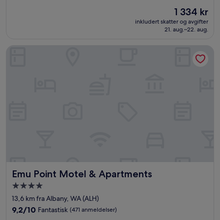
stjerner
av
Prisen
1 334 kr
10,
er
Fantastisk,
inkludert skatter og avgifter
1 334 kr
21. aug.–22. aug.
(391
anmeldelser)
Emu Point Motel & Apartments
Emu Point Motel & Apartments
Emu Point Motel & Apartments
Overnattingssted
med
13,6 km fra Albany, WA (ALH)
4.0
9.2
9,2/10
Fantastisk
(471 anmeldelser)
stjerner
av