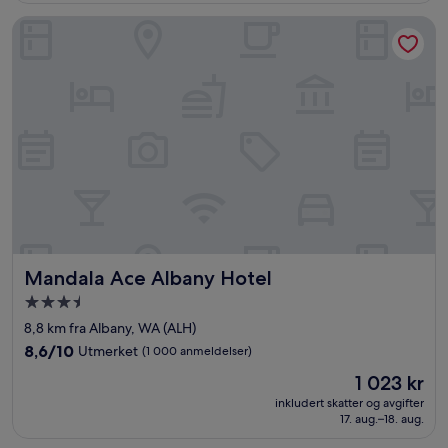
anmeldelser)
Mandala Ace Albany Hotel
Mandala Ace Albany Hotel
Mandala Ace Albany Hotel
Overnattingssted
med
8,8 km fra Albany, WA (ALH)
3.5
8.6
8,6/10
Utmerket
(1 000 anmeldelser)
stjerner
av
Prisen
1 023 kr
10,
er
Utmerket,
inkludert skatter og avgifter
1 023 kr
17. aug.–18. aug.
(1 000
anmeldelser)