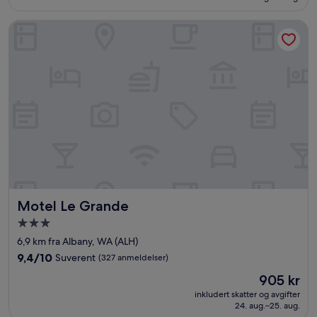
anmeldelser)
Motel Le Grande
Motel Le Grande
Motel Le Grande
Overnattingssted
med
6,9 km fra Albany, WA (ALH)
3.0
9.4
9,4/10
Suverent
(327 anmeldelser)
stjerner
av
Prisen
905 kr
10,
er
Suverent,
inkludert skatter og avgifter
905 kr
24. aug.–25. aug.
(327