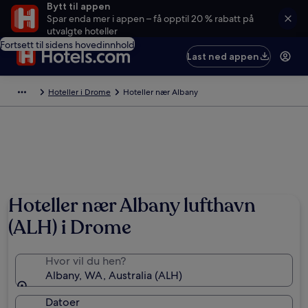
Bytt til appen
Spar enda mer i appen – få opptil 20 % rabatt på
utvalgte hoteller
Fortsett til sidens hovedinnhold
Last ned appen
Hoteller i Drome
Hoteller nær Albany
Hoteller nær Albany lufthavn
(ALH) i Drome
Hvor vil du hen?
Albany, WA, Australia (ALH)
Datoer