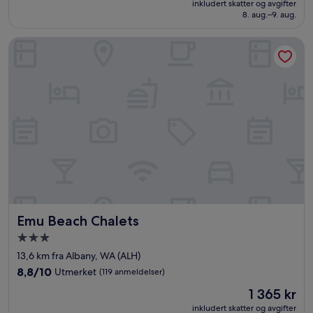
Utmerket,
inkludert skatter og avgifter
1 274 kr
8. aug.–9. aug.
(160
anmeldelser)
Emu Beach Chalets
Emu Beach Chalets
Emu Beach Chalets
Overnattingssted
med
13,6 km fra Albany, WA (ALH)
3.0
8.8
8,8/10
Utmerket
(119 anmeldelser)
stjerner
av
Prisen
1 365 kr
10,
er
Utmerket,
inkludert skatter og avgifter