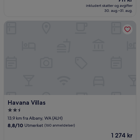
er
Bra,
inkludert skatter og avgifter
911 kr
30. aug.–31. aug.
(1 001
anmeldelser)
Havana Villas
Havana Villas
Havana Villas
Overnattingssted
med
13,9 km fra Albany, WA (ALH)
2.5
8.8
8,8/10
Utmerket
(160 anmeldelser)
stjerner
av
Prisen
1 274 kr
10,
er