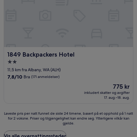
1849 Backpackers Hotel
1849 Backpackers Hotel
Overnattingssted
med
11,5 km fra Albany, WA (ALH)
2.0
7.8
7,8/10
Bra
(171 anmeldelser)
stjerner
av
Prisen
775 kr
10,
er
Bra,
inkludert skatter og avgifter
775 kr
17. aug.–18. aug.
(171
anmeldelser)
Laveste
Laveste pris per natt funnet de siste 24 timene, basert på et opphold på 1 natt
for 2 voksne. Priser og tilgjengelighet kan endre seg. Ytterligere vilkår kan
pris
gjelde.
per
natt
funnet
Vis alle overnattingssteder