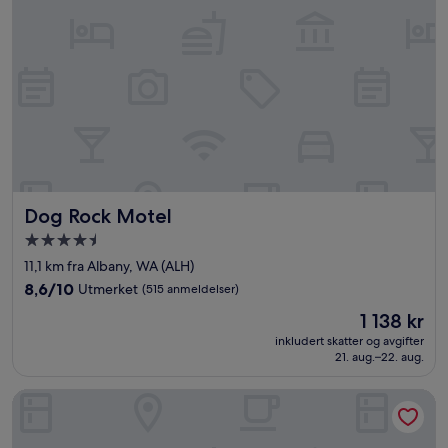
Dog Rock Motel
Dog Rock Motel
Overnattingssted
med
11,1 km fra Albany, WA (ALH)
4.5
8.6
8,6/10
Utmerket
(515 anmeldelser)
stjerner
av
Prisen
1 138 kr
10,
er
Utmerket,
inkludert skatter og avgifter
1 138 kr
21. aug.–22. aug.
(515
anmeldelser)
Sleepwell Motel