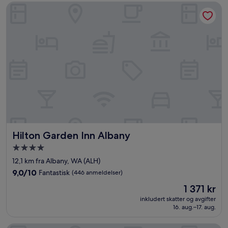
Hilton Garden Inn Albany
Hilton Garden Inn Albany
Hilton Garden Inn Albany
Overnattingssted
med
12,1 km fra Albany, WA (ALH)
4.0
9.0
9,0/10
Fantastisk
(446 anmeldelser)
stjerner
av
Prisen
1 371 kr
10,
er
Fantastisk,
inkludert skatter og avgifter
1 371 kr
16. aug.–17. aug.
(446
anmeldelser)