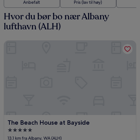
Anbefalt
Pris (lav til høy)
A
Hvor du bør bo nær Albany
lufthavn (ALH)
The Beach House at Bayside
The Beach House at Bayside
The Beach House at Bayside
Overnattingssted
med
13,1 km fra Albany, WA (ALH)