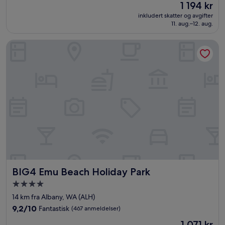
Prisen
1 194 kr
10,
er
Fantastisk,
inkludert skatter og avgifter
1 194 kr
11. aug.–12. aug.
(471
anmeldelser)
BIG4 Emu Beach Holiday Park
BIG4 Emu Beach Holiday Park
BIG4 Emu Beach Holiday Park
Overnattingssted
med
14 km fra Albany, WA (ALH)
4.0
9.2
9,2/10
Fantastisk
(467 anmeldelser)
stjerner
av
Prisen
1 071 kr