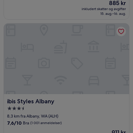
Prisen
885 kr
10,
er
Veldig
inkludert skatter og avgifter
885 kr
15. aug.–16. aug.
bra,
(483
anmeldelser)
ibis Styles Albany
ibis Styles Albany
ibis Styles Albany
Overnattingssted
med
8,3 km fra Albany, WA (ALH)
3.5
7.6
7,6/10
Bra
(1 001 anmeldelser)
stjerner
av
Prisen
911 kr
10,