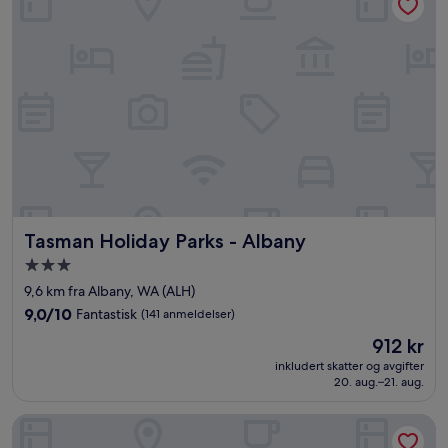
Tasman Holiday Parks - Albany
Tasman Holiday Parks - Albany
Overnattingssted
med
9,6 km fra Albany, WA (ALH)
3.0
9.0
9,0/10
Fantastisk
(141 anmeldelser)
stjerner
av
Prisen
912 kr
10,
er
Fantastisk,
inkludert skatter og avgifter
912 kr
20. aug.–21. aug.
(141
anmeldelser)
Dolphin Lodge