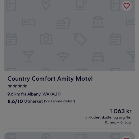
Country Comfort Amity Motel
Country Comfort Amity Motel
Country Comfort Amity Motel
Overnattingssted
med
9,6 km fra Albany, WA (ALH)
4.0
8.6
8,6/10
Utmerket
(970 anmeldelser)
stjerner
av
Prisen
1 063 kr
10,
er
Utmerket,
inkludert skatter og avgifter
1 063 kr
15. aug.–16. aug.
(970
anmeldelser)
Tasman Holiday Parks - Albany