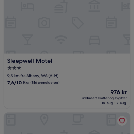
Sleepwell Motel
Sleepwell Motel
Overnattingssted
med
9,3 km fra Albany, WA (ALH)
3.0
7.6
7,6/10
Bra
(816 anmeldelser)
stjerner
av
Prisen
976 kr
10,
er
Bra,
inkludert skatter og avgifter
976 kr
16. aug.–17. aug.
(816
anmeldelser)
Six Degrees Motel