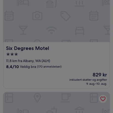
Six Degrees Motel
Six Degrees Motel
Overnattingssted
med
11,8 km fra Albany, WA (ALH)
3.0
8.4
8,4/10
Veldig bra
(170 anmeldelser)
stjerner
av
Prisen
829 kr
10,
er
Veldig
inkludert skatter og avgifter
829 kr
9. aug.–10. aug.
bra,
(170
anmeldelser)
1849 Backpackers Hotel