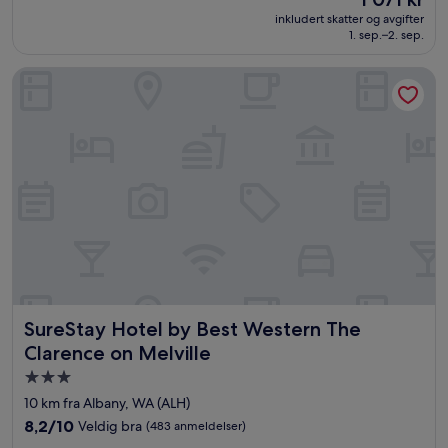
10,
er
Fantastisk,
inkludert skatter og avgifter
1 071 kr
1. sep.–2. sep.
(467
anmeldelser)
SureStay Hotel by Best Western The Clarence on Melville
SureStay Hotel by Best Western The Clarence on Melville
SureStay Hotel by Best Western The
Clarence on Melville
Overnattingssted
med
10 km fra Albany, WA (ALH)
3.0
8.2
8,2/10
Veldig bra
(483 anmeldelser)
stjerner
av