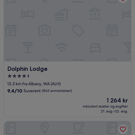
Dolphin Lodge
Dolphin Lodge
Overnattingssted
med
13,3 km fra Albany, WA (ALH)
4.5
9.4
9,4/10
Suverent
(863 anmeldelser)
stjerner
av
Prisen
1 264 kr
10,
er
Suverent,
inkludert skatter og avgifter
1 264 kr
21. aug.–22. aug.
(863
anmeldelser)
Dog Rock Motel