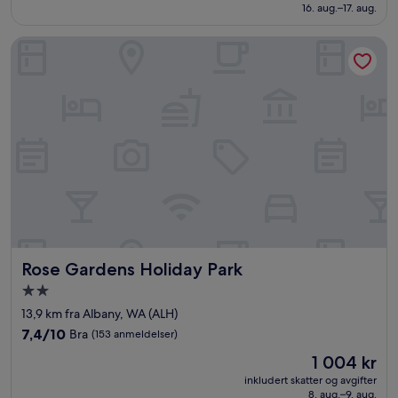
1 365 kr
16. aug.–17. aug.
(119
anmeldelser)
Rose Gardens Holiday Park
Rose Gardens Holiday Park
Rose Gardens Holiday Park
Overnattingssted
med
13,9 km fra Albany, WA (ALH)
2.0
7.4
7,4/10
Bra
(153 anmeldelser)
stjerner
av
Prisen
1 004 kr
10,
er
Bra,
inkludert skatter og avgifter
1 004 kr
8. aug.–9. aug.
(153