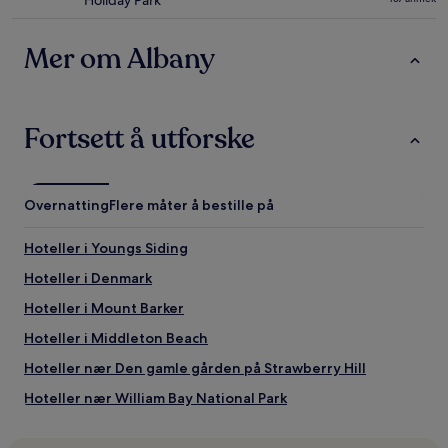
Holiday Park
med
4.0
stjerner
Mer om Albany
Fortsett å utforske
Overnatting
Flere måter å bestille på
Hoteller i Youngs Siding
Hoteller i Denmark
Hoteller i Mount Barker
Hoteller i Middleton Beach
Hoteller nær Den gamle gården på Strawberry Hill
Hoteller nær William Bay National Park
Hoteller nær Denmark Animal Farm