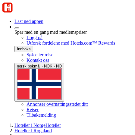
Last ned appen
Spar med en gang med medlemspriser
Logg på
Utforsk fordelene med Hotels.com™ Rewards
Innboks
Søk etter reise
Kontakt oss
norsk bokmål · NOK · NO
Annonser overnattingsstedet ditt
Reiser
Tilbakemelding
Hoteller i Norge
Hoteller
Hoteller i Rogaland