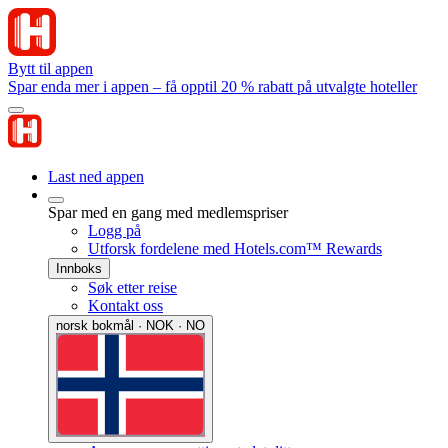
Bytt til appen
Spar enda mer i appen – få opptil 20 % rabatt på utvalgte hoteller
Last ned appen
Spar med en gang med medlemspriser
Logg på
Utforsk fordelene med Hotels.com™ Rewards
Innboks
Søk etter reise
Kontakt oss
norsk bokmål · NOK · NO