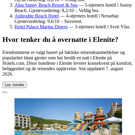
Alua Sunny Beach Resort & Spa
— 5-stjerners hotell i Sunny
Beach. Gjestevurdering: 8,2/10 – Veldig bra.
Aphrodite Beach Hotel
— 4-stjerners hotell i Nessebar.
Gjestevurdering: 9,6/10 – Suverent.
Hotel Palace Marina Dinevi
— 3-stjerners hotell i Sveti Vlas.
Hvor tenker du å overnatte i Elenite?
Eiendommene er valgt basert på faktiske reisendeanmeldelser og
popularitet blant gjester som har bestilt en natt i Elenite på
Hotels.com. Disse hotellene i Elenite leverer konsekvent på komfort,
beliggenhet og de reisendes opplevelse. Sist oppdatert
7. august
2026
.
Les mindre