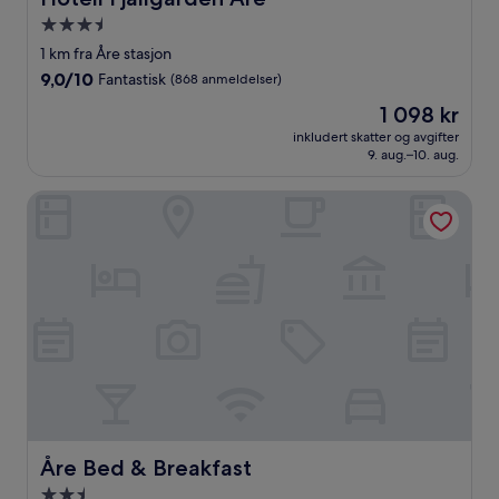
Overnattingssted
med
1 km fra Åre stasjon
3.5
9.0
9,0/10
Fantastisk
(868 anmeldelser)
stjerner
av
Prisen
1 098 kr
10,
er
Fantastisk,
inkludert skatter og avgifter
1 098 kr
9. aug.–10. aug.
(868
anmeldelser)
Åre Bed & Breakfast
Åre Bed & Breakfast
Åre Bed & Breakfast
Overnattingssted