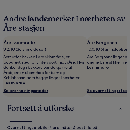
24
timene,
basert
Andre landemerker i nærheten av
på
et
Åre stasjon
opphold
på
1
Åre skiområde
Åre Bergbana
natt
for
9.2/10 (36 anmeldelser)
10.0/10 (4 anmeldelser)
2
Sett utfor bakken i Åre skiområde, et
Åre Bergbana ligger midt
voksne.
populært sted for vintersport midt i Åre. Hvis
gjerne bare stikke inno
Priser
du liker deg i bakken, bør du sjekke ut
Les mindre
og
Årebjörnen skiområde for barn og
tilgjengelighet
Kabinbanan, som begge ligger i nærheten.
kan
Les mindre
endre
seg.
Se overnattingssteder
Se overnattingsstede
Ytterligere
vilkår
kan
Fortsett å utforske
gjelde.
Overnatting
Leiebiler
Flere måter å bestille på