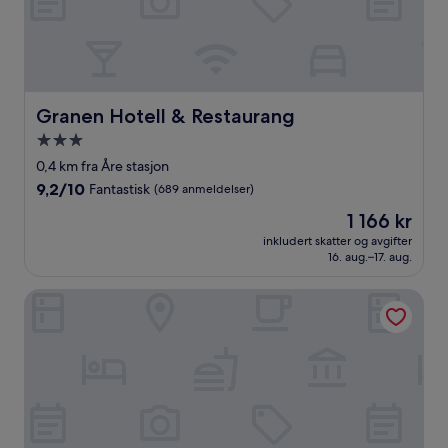
Granen Hotell & Restaurang
Granen Hotell & Restaurang
Overnattingssted
med
0,4 km fra Åre stasjon
3.0
9.2
9,2/10
Fantastisk
(689 anmeldelser)
stjerner
av
Prisen
1 166 kr
10,
er
Fantastisk,
inkludert skatter og avgifter
1 166 kr
16. aug.–17. aug.
(689
anmeldelser)
Holiday Club Åre Apartments