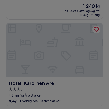
stjerner
av
Prisen
1 240 kr
10,
er
Suverent,
inkludert skatter og avgifter
1 240 kr
11. aug.–12. aug.
(73
anmeldelser)
Hotell Karolinen Åre
Hotell Karolinen Åre
Hotell Karolinen Åre
Overnattingssted
med
4,3 km fra Åre stasjon
3.5
8.4
8,4/10
Veldig bra
(35 anmeldelser)
stjerner
av