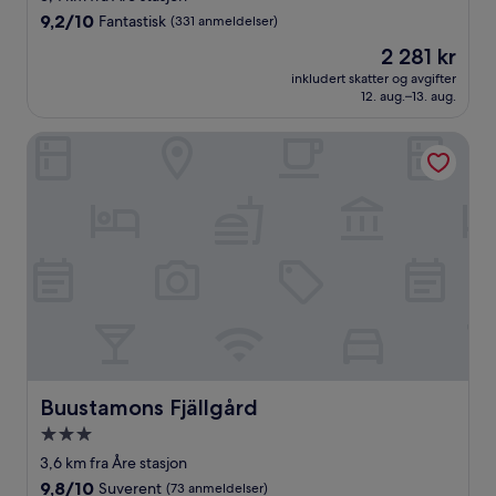
4.0
9.2
9,2/10
Fantastisk
(331 anmeldelser)
stjerner
av
Prisen
2 281 kr
10,
er
Fantastisk,
inkludert skatter og avgifter
2 281 kr
12. aug.–13. aug.
(331
anmeldelser)
Buustamons Fjällgård
Buustamons Fjällgård
Buustamons Fjällgård
Overnattingssted
med
3,6 km fra Åre stasjon
3.0
9.8
9,8/10
Suverent
(73 anmeldelser)