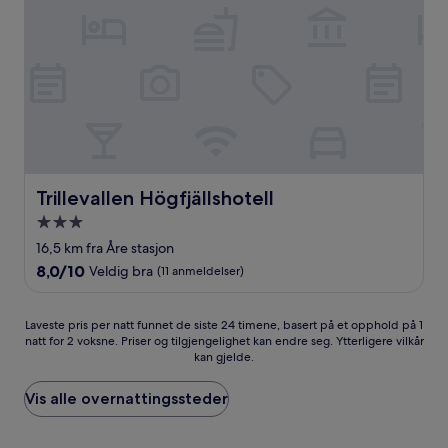
Trillevallen Högfjällshotell
Trillevallen Högfjällshotell
Overnattingssted
med
16,5 km fra Åre stasjon
3.0
8.0
8,0/10
Veldig bra
(11 anmeldelser)
stjerner
av
10,
Veldig
Laveste
Laveste pris per natt funnet de siste 24 timene, basert på et opphold på 1
bra,
natt for 2 voksne. Priser og tilgjengelighet kan endre seg. Ytterligere vilkår
pris
kan gjelde.
(11
per
anmeldelser)
natt
funnet
Vis alle overnattingssteder
de
siste