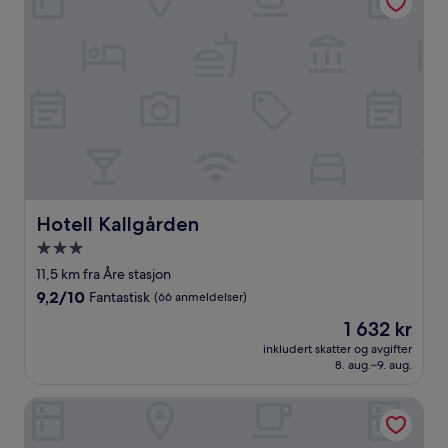
Hotell Kallgården
Hotell Kallgården
Overnattingssted
med
11,5 km fra Åre stasjon
3.0
9.2
9,2/10
Fantastisk
(66 anmeldelser)
stjerner
av
Prisen
1 632 kr
10,
er
Fantastisk,
inkludert skatter og avgifter
1 632 kr
8. aug.–9. aug.
(66
anmeldelser)
Trillevallen Högfjällshotell