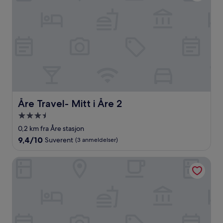
Åre Travel- Mitt i Åre 2
Åre Travel- Mitt i Åre 2
Overnattingssted
med
0,2 km fra Åre stasjon
3.5
9.4
9,4/10
Suverent
(3 anmeldelser)
stjerner
av
10,
Granen Hotell & Restaurang
Suverent,
(3
anmeldelser)