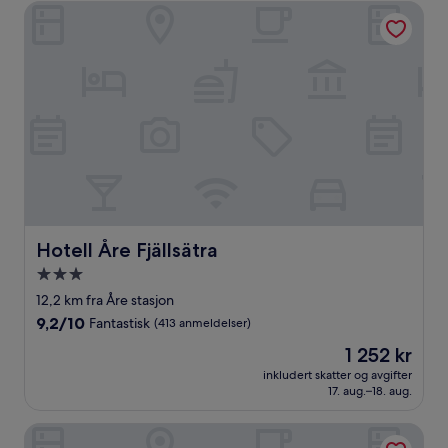
10,
Hotell Åre Fjällsätra
Veldig
bra,
(35
anmeldelser)
Hotell Åre Fjällsätra
Hotell Åre Fjällsätra
Overnattingssted
med
12,2 km fra Åre stasjon
3.0
9.2
9,2/10
Fantastisk
(413 anmeldelser)
stjerner
av
Prisen
1 252 kr
10,
er
Fantastisk,
inkludert skatter og avgifter
1 252 kr
17. aug.–18. aug.
(413
anmeldelser)
Hotell Kallgården