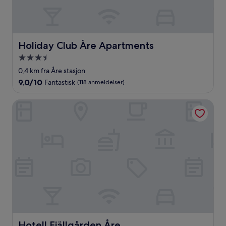
Holiday Club Åre Apartments
Holiday Club Åre Apartments
Overnattingssted
med
0,4 km fra Åre stasjon
3.5
9.0
9,0/10
Fantastisk
(118 anmeldelser)
stjerner
av
10,
Hotell Fjällgården Åre
Fantastisk,
(118
anmeldelser)
Hotell Fjällgården Åre
Hotell Fjällgården Åre