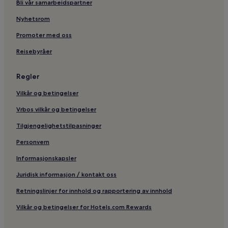
Bli vår samarbeidspartner
Hoteller nær Leråliften
Kjæledyrvennlige hoteller i Åre
Nyhetsrom
Hoteller nær Tottskogen
Promoter med oss
Hoteller nær VM6:an skidlift
Reisebyråer
Hoteller nær Mårtens Brant
Regler
Hoteller nær Nedre Tvärådalsliften 1
Vilkår og betingelser
Hoteller i Åre
Vrbos vilkår og betingelser
Skihoteller i Åre
Hoteller med treningssenter i Åre
Tilgjengelighetstilpasninger
Hoteller nær Gondolen
Personvern
Hoteller nær Tväråvalvet
Informasjonskapsler
Kjæledyrvennlige hoteller i Jarpen
Juridisk informasjon / kontakt oss
Hoteller nær Englandsliften
Retningslinjer for innhold og rapportering av innhold
3-Stjerners hoteller i Åre
Vilkår og betingelser for Hotels.com Rewards
Hoteller nær Åre Bergbana