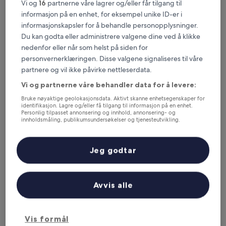
Vi og
16
partnerne våre lagrer og/eller får tilgang til
Holiday Club Åre
informasjon på en enhet, for eksempel unike ID-er i
informasjonskapsler for å behandle personopplysninger.
Du kan godta eller administrere valgene dine ved å klikke
nedenfor eller når som helst på siden for
personvernerklæringen. Disse valgene signaliseres til våre
partnere og vil ikke påvirke nettleserdata.
Vi og partnerne våre behandler data for å levere:
Bruke nøyaktige geolokasjonsdata. Aktivt skanne enhetsegenskaper for
identifikasjon. Lagre og/eller få tilgang til informasjon på en enhet.
Personlig tilpasset annonsering og innhold, annonsering- og
innholdsmåling, publikumsundersøkelser og tjenesteutvikling.
Holiday Club Åre
Holiday Club Åre
Liste over partnere (leverandører)
Overnattingssted
Jeg godtar
med
Under 0,1 km fra Åre stasjon
3.5
8.0
8,0/10
Veldig bra
(1 438 anmeldelser)
stjerner
av
Prisen
1 223 kr
Avvis alle
10,
er
Veldig
inkludert skatter og avgifter
1 223 kr
9. aug.–10. aug.
bra,
(1 438
Vis formål
anmeldelser)
Hotel Åregården