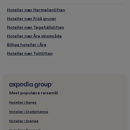
Hoteller nær Hermelienliften
Hoteller nær Fröå gruver
Hoteller nær Tegefjällsliften
Hoteller nær Åre skiområde
Billige hoteller i Åre
Hoteller nær Tottliften
Hoteller nær Västra Ravinen
Hoteller nær VM 8:an
Hoteller nær Sadelliften
Hoteller nær Fjällvallsliften
Mest populære reisemål
Hoteller i Björnänge
Hoteller i Norge
Hoteller nær Åre strand
Hoteller i Storbritannia
Hoteller nær Årebjörnen skiområde for barn
Hoteller i Sverige
Hoteller nær Åre bergbane