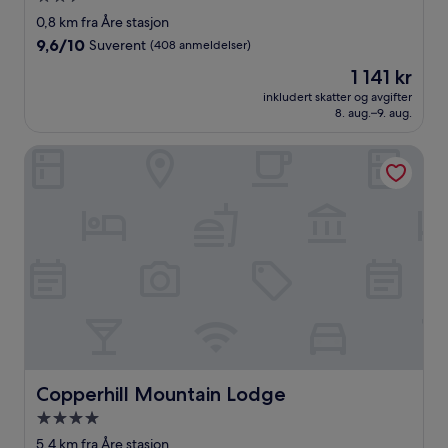
med
0,8 km fra Åre stasjon
2.5
9.6
9,6/10
Suverent
(408 anmeldelser)
stjerner
av
Prisen
1 141 kr
10,
er
Suverent,
inkludert skatter og avgifter
1 141 kr
8. aug.–9. aug.
(408
anmeldelser)
Copperhill Mountain Lodge
Copperhill Mountain Lodge
Copperhill Mountain Lodge
Overnattingssted
med
5,4 km fra Åre stasjon