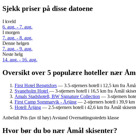
Sjekk priser på disse datoene
I kveld
6. aug. - 7. aug.
I morgen
7. aug. - 8. aug.
Denne helgen
7. aug. - 9. aug.
Neste helg
14. aug. - 16. aug.
Oversikt over 5 populære hoteller nær Åmå
First Hotel Bengtsfors
— 3.5-stjerners hotell i 12,5 km fra Åmål
Svaneholm Hotel
— 3-stjerners hotell i 16,5 km fra Åmål skise
Amals Stadshotell, BW Signature Collection
— 3-stjerners hote
First Camp Sommarvik - Årjäng
— 2-stjerners hotell i 39,9 km 
Hotell Årjäng
— 2.5-stjerners hotell i 42,6 km fra Åmål skisent
Anbefalt
Pris (lav til høy)
Avstand
Overnattingsstedets klasse
Hvor bør du bo nær Åmål skisenter?