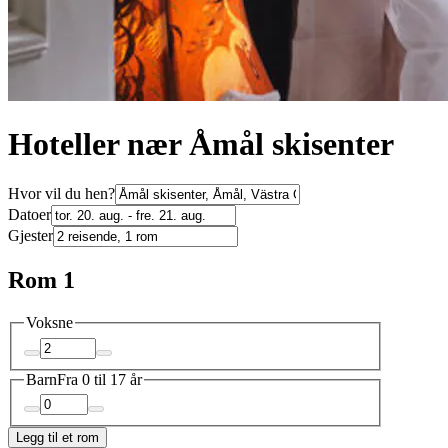
Hoteller nær Åmål skisenter
Hvor vil du hen?
Datoer
Gjester
Rom 1
Voksne
Barn
Fra 0 til 17 år
Legg til et rom