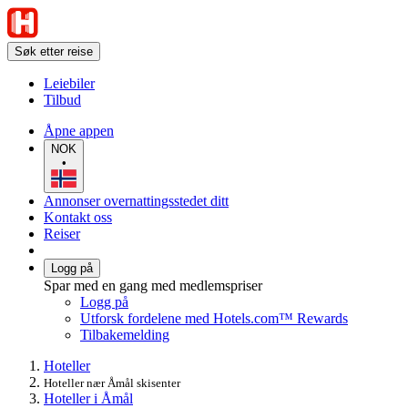
Søk etter reise
Leiebiler
Tilbud
Åpne appen
NOK
•
Annonser overnattingsstedet ditt
Kontakt oss
Reiser
Logg på
Spar med en gang med medlemspriser
Logg på
Utforsk fordelene med Hotels.com™ Rewards
Tilbakemelding
Hoteller
Hoteller nær Åmål skisenter
Hoteller i Åmål