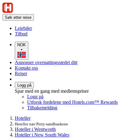
Søk etter reise
Leiebiler
Tilbud
NOK
•
Annonser overnattingsstedet ditt
Kontakt oss
Reiser
Logg på
Spar med en gang med medlemspriser
Logg på
Utforsk fordelene med Hotels.com™ Rewards
Tilbakemelding
Hoteller
Hoteller nær Perry-sandbankene
Hoteller i Wentworth
Hoteller i New South Wales