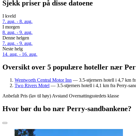
Sjekk priser på disse datoene
I kveld
7. aug. - 8. aug.
I morgen
8. aug. - 9. aug.
Denne helgen
7. aug. - 9. aug.
Neste helg
14. aug. - 16. aug.
Oversikt over 5 populære hoteller nær Pe
Wentworth Central Motor Inn
— 3.5-stjerners hotell i 4,7 km f
Two Rivers Motel
— 3.5-stjerners hotell i 4,1 km fra Perry-sa
Anbefalt
Pris (lav til høy)
Avstand
Overnattingsstedets klasse
Hvor bør du bo nær Perry-sandbankene?