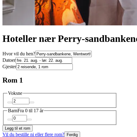
Hoteller nær Perry-sandbanken
Hvor vil du hen?
Datoer
Gjester
Rom 1
Voksne
Barn
Fra 0 til 17 år
Legg til et rom
Vil du bestille ni eller flere rom?
Ferdig