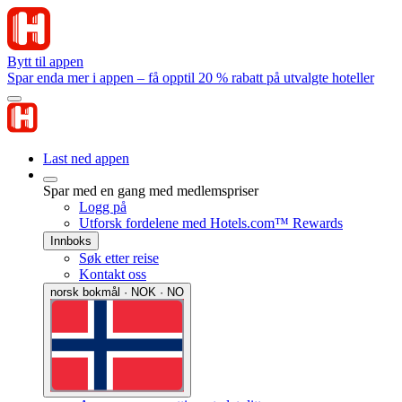
Bytt til appen
Spar enda mer i appen – få opptil 20 % rabatt på utvalgte hoteller
Last ned appen
Spar med en gang med medlemspriser
Logg på
Utforsk fordelene med Hotels.com™ Rewards
Innboks
Søk etter reise
Kontakt oss
norsk bokmål · NOK · NO