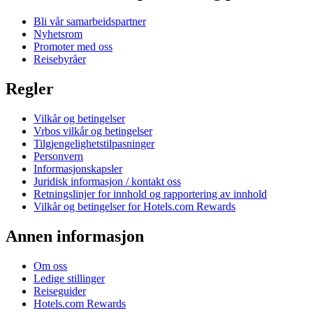
Bli vår samarbeidspartner
Nyhetsrom
Promoter med oss
Reisebyråer
Regler
Vilkår og betingelser
Vrbos vilkår og betingelser
Tilgjengelighetstilpasninger
Personvern
Informasjonskapsler
Juridisk informasjon / kontakt oss
Retningslinjer for innhold og rapportering av innhold
Vilkår og betingelser for Hotels.com Rewards
Annen informasjon
Om oss
Ledige stillinger
Reiseguider
Hotels.com Rewards