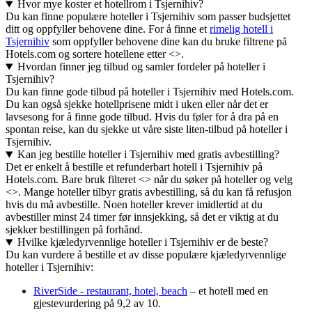
Hvor mye koster et hotellrom i Tsjernihiv?
Du kan finne populære hoteller i Tsjernihiv som passer budsjettet
ditt og oppfyller behovene dine. For å finne et
rimelig hotell i
Tsjernihiv
som oppfyller behovene dine kan du bruke filtrene på
Hotels.com og sortere hotellene etter <>.
Hvordan finner jeg tilbud og samler fordeler på hoteller i
Tsjernihiv?
Du kan finne gode tilbud på hoteller i Tsjernihiv med Hotels.com.
Du kan også sjekke hotellprisene midt i uken eller når det er
lavsesong for å finne gode tilbud. Hvis du føler for å dra på en
spontan reise, kan du sjekke ut våre siste liten-tilbud på hoteller i
Tsjernihiv.
Kan jeg bestille hoteller i Tsjernihiv med gratis avbestilling?
Det er enkelt å bestille et refunderbart hotell i Tsjernihiv på
Hotels.com. Bare bruk filteret <> når du søker på hoteller og velg
<>. Mange hoteller tilbyr gratis avbestilling, så du kan få refusjon
hvis du må avbestille. Noen hoteller krever imidlertid at du
avbestiller minst 24 timer før innsjekking, så det er viktig at du
sjekker bestillingen på forhånd.
Hvilke kjæledyrvennlige hoteller i Tsjernihiv er de beste?
Du kan vurdere å bestille et av disse populære kjæledyrvennlige
hoteller i Tsjernihiv:
RiverSide - restaurant, hotel, beach
– et hotell med en
gjestevurdering på 9,2 av 10.