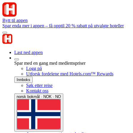
Bytt til appen
Spar enda mer i appen – få opptil 20 % rabatt på utvalgte hoteller
Last ned appen
Spar med en gang med medlemspriser
Logg på
Utforsk fordelene med Hotels.com™ Rewards
Innboks
Søk etter reise
Kontakt oss
norsk bokmål · NOK · NO