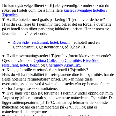
Du kan også velge filteret <<Kjæledyrvennlig>> under <> når du
søker på Hotels.com, for å finne flere
kjæledyrvennlige hoteller i
Tsjernihiv
.
Hvilke hoteller med gratis parkering i Tsjernihiv er de beste?
Hvis du skal reise til Tsjernihiv med bil, er det en fordel å overnatte
på et hotell som tilbyr parkering inkludert i prisen. Her er noen av
favorittene til våre reisende:
RiverSide - restaurant, hotel, beach
– et hotell med en
gjennomsnittlig gjestevurdering på 9,2 av 10.
Hvilke overnattingssteder i Tsjernihiv foretrekker våre reisende?
Gjestene våre liker
Optima Collection Chernihiv
,
RiverSide -
restaurant, hotel, beach
og
Chernigov ApartLux
.
Kan jeg bestille et refunderbart hotell i Tsjernihiv?
Hvis du vil ha fleksibilitet for reiseplanene dine for Tsjernihiv, har de
fleste hotellene refunderbare* priser. Du kan finne disse
overnattingsstedene ved å søke på nettstedet vårt og benytte filteret
<> for å avgrense søkeresultatene.
Hva slags vær kan jeg forvente i Tsjernihiv under oppholdet mitt?
August og juli er normalt sett de varmeste månedene i Tsjernihiv. Da
ligger snittemperaturen på 19°C. Januar og februar er de kaldeste
månedene og har en snittemperatur på -2°C. Juli og juni er
månedene da det regner mest.