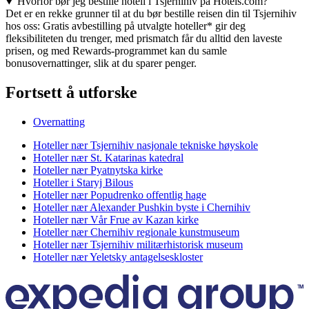
Hvorfor bør jeg bestille hotell i Tsjernihiv på Hotels.com?
Det er en rekke grunner til at du bør bestille reisen din til Tsjernihiv
hos oss: Gratis avbestilling på utvalgte hoteller* gir deg
fleksibiliteten du trenger, med prismatch får du alltid den laveste
prisen, og med Rewards-programmet kan du samle
bonusovernattinger, slik at du sparer penger.
Fortsett å utforske
Overnatting
Hoteller nær Tsjernihiv nasjonale tekniske høyskole
Hoteller nær St. Katarinas katedral
Hoteller nær Pyatnytska kirke
Hoteller i Staryj Bilous
Hoteller nær Popudrenko offentlig hage
Hoteller nær Alexander Pushkin byste i Chernihiv
Hoteller nær Vår Frue av Kazan kirke
Hoteller nær Chernihiv regionale kunstmuseum
Hoteller nær Tsjernihiv militærhistorisk museum
Hoteller nær Yeletsky antagelseskloster