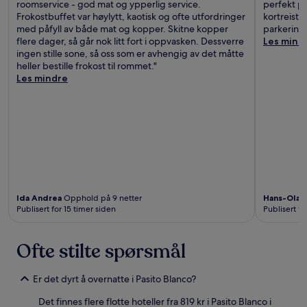
roomservice - god mat og ypperlig service.
perfekt pl
Frokostbuffet var høylytt, kaotisk og ofte utfordringer
kortreiste
med påfyll av både mat og kopper. Skitne kopper
parkering.
flere dager, så går nok litt fort i oppvasken. Dessverre
Les mind
ingen stille sone, så oss som er avhengig av det måtte
heller bestille frokost til rommet."
Les mindre
Ida Andrea
Opphold på 9 netter
Hans-Olav
Publisert for 15 timer siden
Publisert fo
Ofte stilte spørsmål
Er det dyrt å overnatte i Pasito Blanco?
Det finnes flere flotte hoteller fra 819 kr i Pasito Blanco i