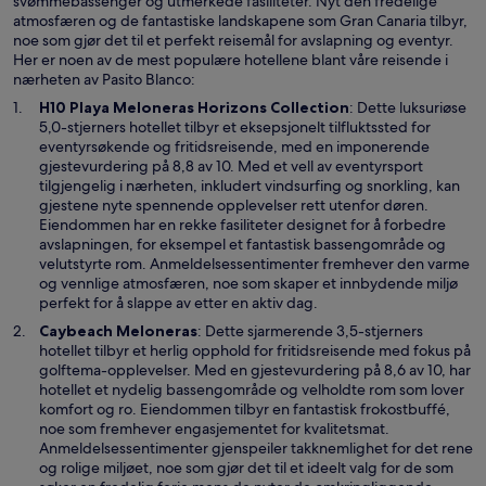
svømmebassenger og utmerkede fasiliteter. Nyt den fredelige
atmosfæren og de fantastiske landskapene som Gran Canaria tilbyr,
noe som gjør det til et perfekt reisemål for avslapning og eventyr.
Her er noen av de mest populære hotellene blant våre reisende i
nærheten av Pasito Blanco:
Å
H10 Playa Meloneras Horizons Collection
: Dette luksuriøse
p
5,0-stjerners hotellet tilbyr et eksepsjonelt tilfluktssted for
n
eventyrsøkende og fritidsreisende, med en imponerende
e
gjestevurdering på 8,8 av 10. Med et vell av eventyrsport
s
tilgjengelig i nærheten, inkludert vindsurfing og snorkling, kan
i
gjestene nyte spennende opplevelser rett utenfor døren.
e
Eiendommen har en rekke fasiliteter designet for å forbedre
t
avslapningen, for eksempel et fantastisk bassengområde og
n
velutstyrte rom. Anmeldelsessentimenter fremhever den varme
y
og vennlige atmosfæren, noe som skaper et innbydende miljø
t
perfekt for å slappe av etter en aktiv dag.
t
Å
Caybeach Meloneras
: Dette sjarmerende 3,5-stjerners
v
p
hotellet tilbyr et herlig opphold for fritidsreisende med fokus på
i
n
golftema-opplevelser. Med en gjestevurdering på 8,6 av 10, har
n
e
hotellet et nydelig bassengområde og velholdte rom som lover
d
s
komfort og ro. Eiendommen tilbyr en fantastisk frokostbuffé,
u
i
noe som fremhever engasjementet for kvalitetsmat.
e
Anmeldelsessentimenter gjenspeiler takknemlighet for det rene
t
og rolige miljøet, noe som gjør det til et ideelt valg for de som