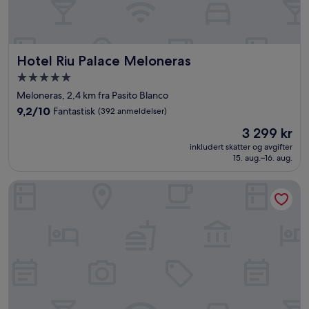
Hotel Riu Palace Meloneras
Hotel Riu Palace Meloneras
Overnattingssted
med
Meloneras, 2,4 km fra Pasito Blanco
5.0
9.2
9,2/10
Fantastisk
(392 anmeldelser)
stjerner
av
Prisen
3 299 kr
10,
er
Fantastisk,
inkludert skatter og avgifter
3 299 kr
15. aug.–16. aug.
(392
anmeldelser)
Hotel Faro, a Lopesan Collection Hotel - Adults Only