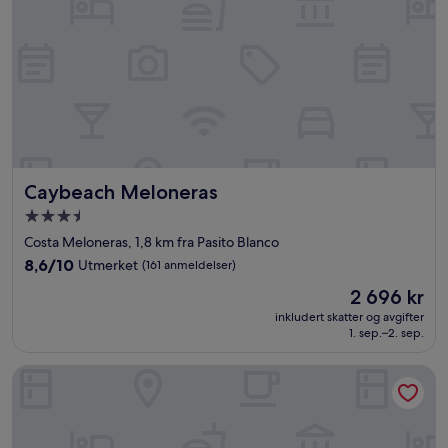
Caybeach Meloneras
Caybeach Meloneras
Overnattingssted
med
Costa Meloneras, 1,8 km fra Pasito Blanco
3.5
8.6
8,6/10
Utmerket
(161 anmeldelser)
stjerner
av
Prisen
2 696 kr
10,
er
Utmerket,
inkludert skatter og avgifter
2 696 kr
1. sep.–2. sep.
(161
anmeldelser)
Arguineguin Park By Servatur VV