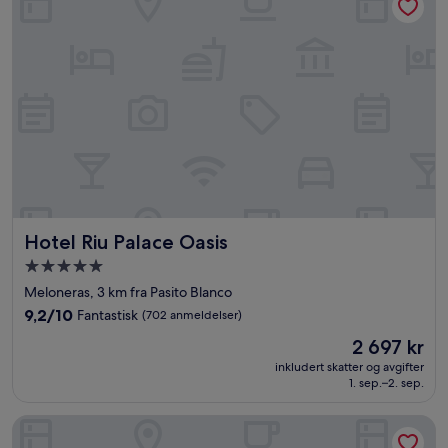
(742
anmeldelser)
Hotel Riu Palace Oasis
Hotel Riu Palace Oasis
Overnattingssted
med
Meloneras, 3 km fra Pasito Blanco
5.0
9.2
9,2/10
Fantastisk
(702 anmeldelser)
stjerner
av
Prisen
2 697 kr
10,
er
Fantastisk,
inkludert skatter og avgifter
2 697 kr
1. sep.–2. sep.
(702
anmeldelser)
Servatur Green Beach