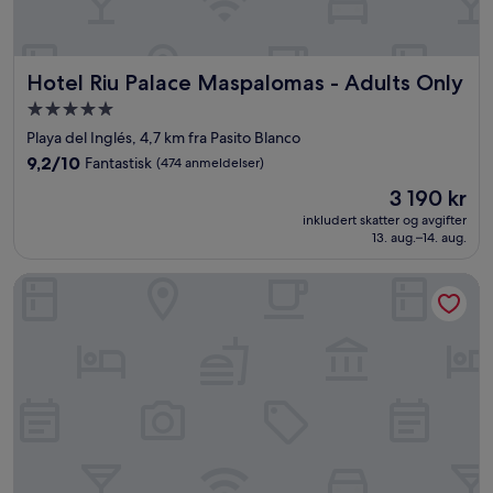
Hotel Riu Palace Maspalomas - Adults Only
Hotel Riu Palace Maspalomas - Adults Only
Overnattingssted
med
Playa del Inglés, 4,7 km fra Pasito Blanco
5.0
9.2
9,2/10
Fantastisk
(474 anmeldelser)
stjerner
av
Prisen
3 190 kr
10,
er
Fantastisk,
inkludert skatter og avgifter
3 190 kr
13. aug.–14. aug.
(474
anmeldelser)
Hotel Maspalomas Princess-All Inclusive