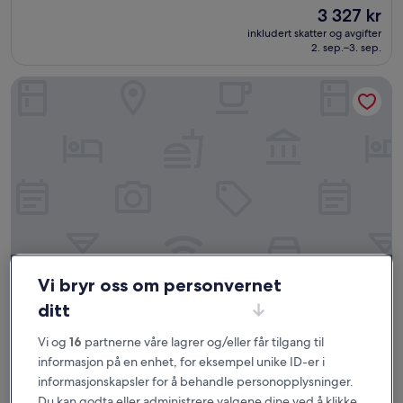
stjerner
av
Prisen
3 327 kr
10,
er
Fantastisk,
inkludert skatter og avgifter
3 327 kr
2. sep.–3. sep.
(1 000
anmeldelser)
Radisson Blu Resort & Spa, Gran Canaria Mogan
Vi bryr oss om personvernet
ditt
Radisson Blu Resort & Spa, Gran Canaria Mogan
Radisson Blu Resort & Spa, Gran Canaria
Mogan
Vi og
16
partnerne våre lagrer og/eller får tilgang til
Overnattingssted
informasjon på en enhet, for eksempel unike ID-er i
med
15,7 km fra Pasito Blanco
informasjonskapsler for å behandle personopplysninger.
5.0
9.2
9,2/10
Fantastisk
(1 007 anmeldelser)
Du kan godta eller administrere valgene dine ved å klikke