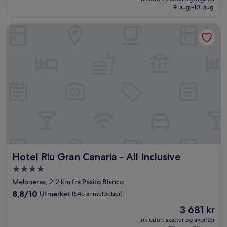
1 119 kr
9. aug.–10. aug.
(1 006
anmeldelser)
Hotel Riu Gran Canaria - All Inclusive
Hotel Riu Gran Canaria - All Inclusive
Hotel Riu Gran Canaria - All Inclusive
Overnattingssted
med
Meloneras, 2,2 km fra Pasito Blanco
4.0
8.8
8,8/10
Utmerket
(546 anmeldelser)
stjerner
av
Prisen
3 681 kr
10,
er
Utmerket,
inkludert skatter og avgifter
3 681 kr