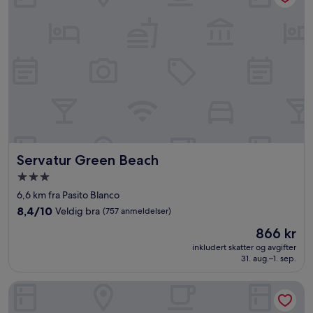
Servatur Green Beach
Servatur Green Beach
Overnattingssted
med
6,6 km fra Pasito Blanco
3.0
8.4
8,4/10
Veldig bra
(757 anmeldelser)
stjerner
av
Prisen
866 kr
10,
er
Veldig
inkludert skatter og avgifter
866 kr
31. aug.–1. sep.
bra,
(757
anmeldelser)
Servatur Waikiki