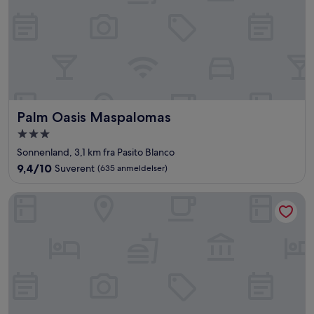
Palm Oasis Maspalomas
Palm Oasis Maspalomas
Overnattingssted
med
Sonnenland, 3,1 km fra Pasito Blanco
3.0
9.4
9,4/10
Suverent
(635 anmeldelser)
stjerner
av
10,
Hotel Riu Palace Meloneras
Suverent,
(635
anmeldelser)