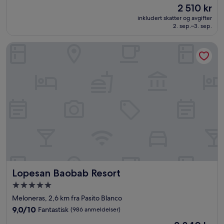
Prisen
2 510 kr
10,
er
Fantastisk,
inkludert skatter og avgifter
2 510 kr
2. sep.–3. sep.
(1 001
anmeldelser)
Lopesan Baobab Resort
Lopesan Baobab Resort
Lopesan Baobab Resort
Overnattingssted
med
Meloneras, 2,6 km fra Pasito Blanco
5.0
9.0
9,0/10
Fantastisk
(986 anmeldelser)
stjerner
av
Prisen