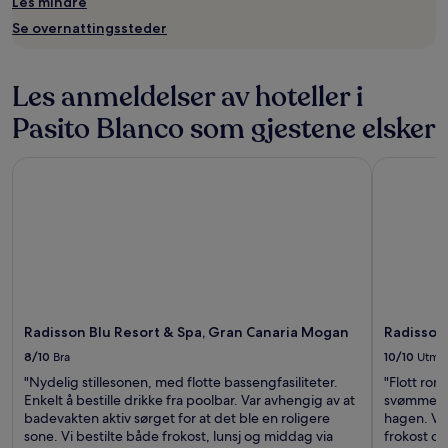
Les mindre
Se overnattingssteder
Les anmeldelser av hoteller i
Pasito Blanco som gjestene elsker
Radisson Blu Resort & Spa, Gran Canaria Mogan
Radisson B
Radisson Blu Resort & Spa, Gran Canaria Mogan
Radisson 
8/10
Bra
10/10
Utme
"Nydelig stillesonen, med flotte bassengfasiliteter.
"Flott rom
Enkelt å bestille drikke fra poolbar. Var avhengig av at
svømmebas
badevakten aktiv sørget for at det ble en roligere
hagen. Ve
sone. Vi bestilte både frokost, lunsj og middag via
frokost og