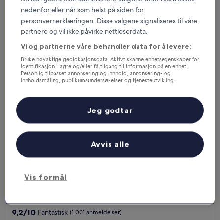
stjerner
av
nedenfor eller når som helst på siden for
Prisen
2 145 kr
10,
er
personvernerklæringen. Disse valgene signaliseres til våre
Fantastisk,
inkludert skatter og avgifter
2 145 kr
partnere og vil ikke påvirke nettleserdata.
1. sep.–2. sep.
(1 007
anmeldelser)
Vi og partnerne våre behandler data for å levere:
Lopesan Villa del Conde Resort & Thalasso
Bruke nøyaktige geolokasjonsdata. Aktivt skanne enhetsegenskaper for
identifikasjon. Lagre og/eller få tilgang til informasjon på en enhet.
Personlig tilpasset annonsering og innhold, annonsering- og
innholdsmåling, publikumsundersøkelser og tjenesteutvikling.
Liste over partnere (leverandører)
Jeg godtar
Avvis alle
Lopesan Villa del Conde Resort & Thalasso
Lopesan Villa del Conde Resort & Thalasso
Vis formål
Overnattingssted
med
Meloneras, 2,5 km fra Pasito Blanco
5.0
9.2
9,2/10
Fantastisk
(1 001 anmeldelser)
stjerner
av