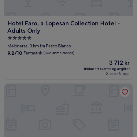
Hotel Faro, a Lopesan Collection Hotel - Adults Only
Hotel Faro, a Lopesan Collection Hotel -
Adults Only
Overnattingssted
med
Meloneras, 3 km fra Pasito Blanco
5.0
9.2
9,2/10
Fantastisk
(306 anmeldelser)
stjerner
av
Prisen
3 712 kr
10,
er
Fantastisk,
inkludert skatter og avgifter
3 712 kr
2. sep.–3. sep.
(306
anmeldelser)
Seaside Palm Beach