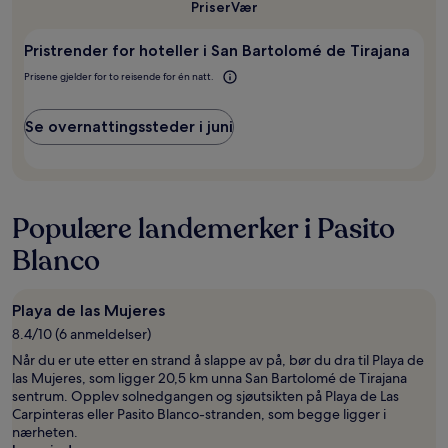
til
Priser
Vær
natt
San
for
Bartolomé
2
Pristrender for hoteller i San Bartolomé de Tirajana
de
voksne.
Tirajana?
Prisene gjelder for to reisende for én natt.
Priser
og
tilgjengelighet
Se overnattingssteder i juni
kan
endre
seg.
Ytterligere
vilkår
Populære landemerker i Pasito
kan
gjelde.
Blanco
Playa de las Mujeres
8.4/10 (6 anmeldelser)
Når du er ute etter en strand å slappe av på, bør du dra til Playa de
las Mujeres, som ligger 20,5 km unna San Bartolomé de Tirajana
sentrum. Opplev solnedgangen og sjøutsikten på Playa de Las
Carpinteras eller Pasito Blanco-stranden, som begge ligger i
nærheten.