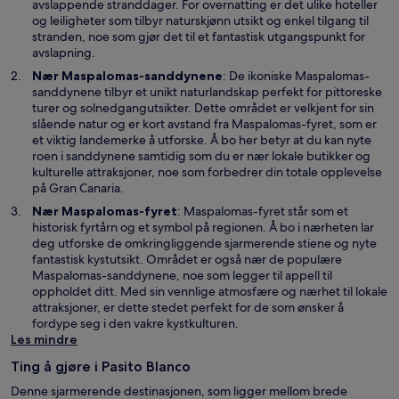
s
avslappende stranddager. For overnatting er det ulike hoteller
i
og leiligheter som tilbyr naturskjønn utsikt og enkel tilgang til
e
stranden, noe som gjør det til et fantastisk utgangspunkt for
t
avslapning.
n
Å
Nær
Maspalomas-sanddynene
: De ikoniske Maspalomas-
y
p
sanddynene tilbyr et unikt naturlandskap perfekt for pittoreske
t
n
turer og solnedgangutsikter. Dette området er velkjent for sin
t
e
Å
slående natur og er kort avstand fra
Maspalomas-fyret
, som er
v
s
p
et viktig landemerke å utforske. Å bo her betyr at du kan nyte
i
i
n
roen i sanddynene samtidig som du er nær lokale butikker og
n
e
e
kulturelle attraksjoner, noe som forbedrer din totale opplevelse
d
t
s
på Gran Canaria.
u
n
i
Nær Maspalomas-fyret
: Maspalomas-fyret står som et
y
e
historisk fyrtårn og et symbol på regionen. Å bo i nærheten lar
t
t
deg utforske de omkringliggende sjarmerende stiene og nyte
t
n
fantastisk kystutsikt. Området er også nær de populære
v
y
Maspalomas-sanddynene, noe som legger til appell til
i
t
oppholdet ditt. Med sin vennlige atmosfære og nærhet til lokale
n
t
attraksjoner, er dette stedet perfekt for de som ønsker å
d
v
fordype seg i den vakre kystkulturen.
u
i
Les mindre
n
d
Ting å gjøre i Pasito Blanco
u
Denne sjarmerende destinasjonen, som ligger mellom brede