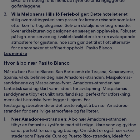
n
søker en fredelig ferie mens de nyter de omkringliggende
y
golfanleggene.
t
Å
Villa Meloneras Hills 16 Ferieboliger
: Dette hotellet er et
t
p
stilig overnattingssted som passer for kresne reisende som leter
v
n
etter komfort og eleganse. Selv om detaljene er begrensede,
i
e
lover arkitekturen og designen en særegen opplevelse. Fokuset
n
s
på high-end service og kvalitetsfasiliteter sikrer en avslappende
d
i
atmosfære for gjestene, noe som gjør det til et flott alternativ
u
e
for de som søker et raffinert opphold i Pasito Blanco.
t
Les mindre
n
Hvor å bo nær Pasito Blanco
y
t
Når du bor i Pasito Blanco, San Bartolomé de Tirajana, Kanariøyene,
t
Spania, vil du befinne deg nær Amadores-stranden, Maspalomas-
v
sanddynene og Maspalomas-fyret. Amadores-stranden har
i
fantastisk sand og klart vann, ideelt for avslapning. Maspalomas-
n
sanddynene tilbyr et unikt naturlandskap, perfekt for utforskning,
d
mens det historiske fyret legger til sjarm. For
u
førstegangsbesøkende er det beste valget å bo nær Amadores-
stranden for dens livlige atmosfære og fasiliteter.
Å
Nær
Amadores-stranden
: Å bo nær Amadores-stranden
p
tilbyr en fantastisk kystferie med sitt rolige, klare vann og gyldne
n
sand, perfekt for soling og bading. Området er også nær vakre
e
steder som Playa del Cura og Puerto Rico-stranden, ideelt for