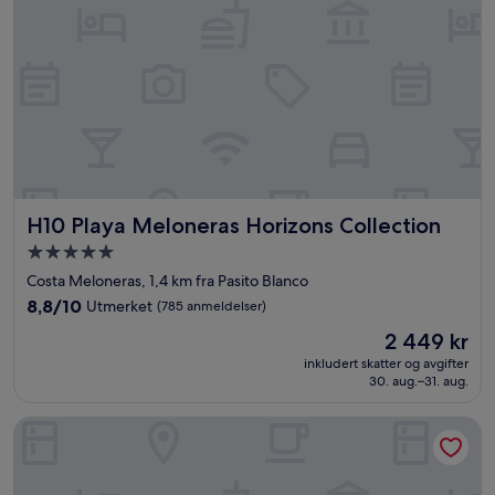
H10 Playa Meloneras Horizons Collection
H10 Playa Meloneras Horizons Collection
Overnattingssted
med
Costa Meloneras, 1,4 km fra Pasito Blanco
5.0
8.8
8,8/10
Utmerket
(785 anmeldelser)
stjerner
av
Prisen
2 449 kr
10,
er
Utmerket,
inkludert skatter og avgifter
2 449 kr
30. aug.–31. aug.
(785
anmeldelser)
Caybeach Meloneras