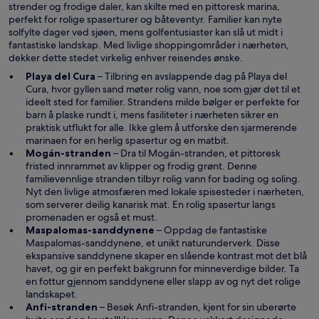
strender og frodige daler, kan skilte med en pittoresk marina,
perfekt for rolige spaserturer og båteventyr. Familier kan nyte
solfylte dager ved sjøen, mens golfentusiaster kan slå ut midt i
fantastiske landskap. Med livlige shoppingområder i nærheten,
dekker dette stedet virkelig enhver reisendes ønske.
Å
Playa del Cura
– Tilbring en avslappende dag på Playa del
p
Cura, hvor gyllen sand møter rolig vann, noe som gjør det til et
n
ideelt sted for familier. Strandens milde bølger er perfekte for
e
barn å plaske rundt i, mens fasiliteter i nærheten sikrer en
s
praktisk utflukt for alle. Ikke glem å utforske den sjarmerende
i
marinaen for en herlig spasertur og en matbit.
e
Å
Mogán-stranden
– Dra til Mogán-stranden, et pittoresk
t
p
fristed innrammet av klipper og frodig grønt. Denne
n
n
familievennlige stranden tilbyr rolig vann for bading og soling.
y
e
Nyt den livlige atmosfæren med lokale spisesteder i nærheten,
t
s
som serverer deilig kanarisk mat. En rolig spasertur langs
t
i
promenaden er også et must.
v
e
Å
Maspalomas-sanddynene
– Oppdag de fantastiske
i
t
p
Maspalomas-sanddynene, et unikt naturunderverk. Disse
n
n
n
ekspansive sanddynene skaper en slående kontrast mot det blå
d
y
e
havet, og gir en perfekt bakgrunn for minneverdige bilder. Ta
u
t
s
en fottur gjennom sanddynene eller slapp av og nyt det rolige
t
i
landskapet.
Å
v
e
Anfi-stranden
– Besøk Anfi-stranden, kjent for sin uberørte