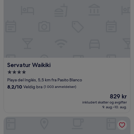
Servatur Waikiki
Servatur Waikiki
Overnattingssted
med
Playa del Inglés, 5,5 km fra Pasito Blanco
4.0
8.2
8,2/10
Veldig bra
(1 003 anmeldelser)
stjerner
av
Prisen
829 kr
10,
er
Veldig
inkludert skatter og avgifter
829 kr
9. aug.–10. aug.
bra,
(1 003
anmeldelser)
H10 Playa Meloneras Horizons Collection