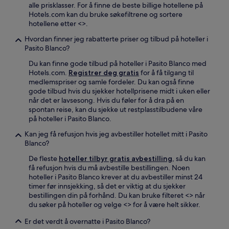
alle prisklasser. For å finne de beste billige hotellene på
Hotels.com kan du bruke søkefiltrene og sortere
hotellene etter <
>.
Hvordan finner jeg rabatterte priser og tilbud på hoteller i
Pasito Blanco?
Du kan finne gode tilbud på hoteller i Pasito Blanco med
Hotels.com.
Registrer deg gratis
for å få tilgang til
medlemspriser og samle fordeler. Du kan også finne
gode tilbud hvis du sjekker hotellprisene midt i uken eller
når det er lavsesong. Hvis du føler for å dra på en
spontan reise, kan du sjekke ut restplasstilbudene våre
på hoteller i Pasito Blanco.
Kan jeg få refusjon hvis jeg avbestiller hotellet mitt i Pasito
Blanco?
De fleste
hoteller tilbyr gratis avbestilling
, så du kan
få refusjon hvis du må avbestille bestillingen. Noen
hoteller i Pasito Blanco krever at du avbestiller minst 24
timer før innsjekking, så det er viktig at du sjekker
bestillingen din på forhånd. Du kan bruke filteret <
> når
du søker på hoteller og velge <
> for å være helt sikker.
Er det verdt å overnatte i Pasito Blanco?