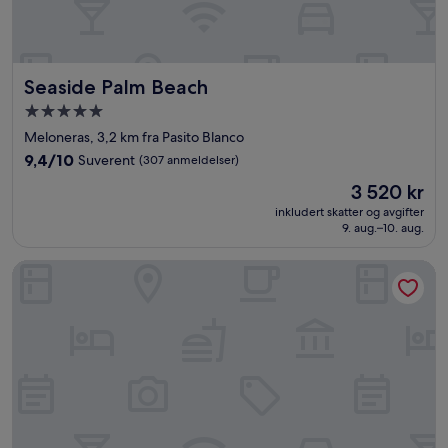
Seaside Palm Beach
Seaside Palm Beach
Overnattingssted
med
Meloneras, 3,2 km fra Pasito Blanco
5.0
9.4
9,4/10
Suverent
(307 anmeldelser)
stjerner
av
Prisen
3 520 kr
10,
er
Suverent,
inkludert skatter og avgifter
3 520 kr
9. aug.–10. aug.
(307
anmeldelser)
Hotel Riu Palace Maspalomas - Adults Only