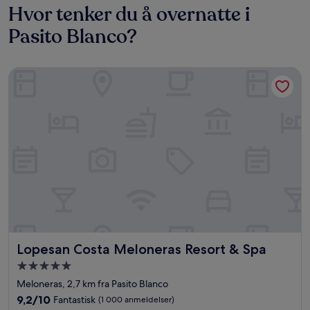
Hvor tenker du å overnatte i
Pasito Blanco?
Lopesan Costa Meloneras Resort & Spa
Lopesan Costa Meloneras Resort & Spa
Lopesan Costa Meloneras Resort & Spa
Overnattingssted
med
Meloneras, 2,7 km fra Pasito Blanco
5.0
9.2
9,2/10
Fantastisk
(1 000 anmeldelser)