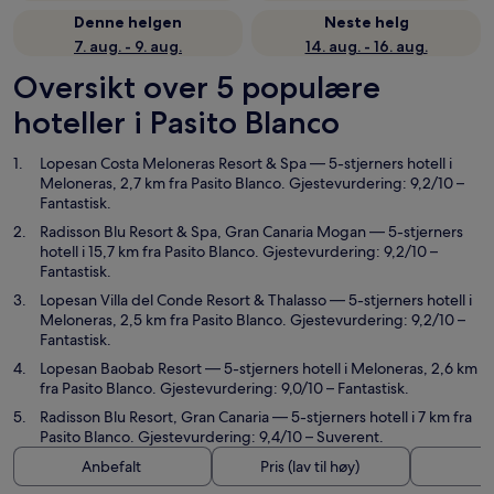
Denne helgen
Neste helg
7. aug. - 9. aug.
14. aug. - 16. aug.
Oversikt over 5 populære
hoteller i Pasito Blanco
Lopesan Costa Meloneras Resort & Spa
— 5-stjerners hotell i
Meloneras, 2,7 km fra Pasito Blanco. Gjestevurdering: 9,2/10 –
Fantastisk.
Radisson Blu Resort & Spa, Gran Canaria Mogan
— 5-stjerners
hotell i 15,7 km fra Pasito Blanco. Gjestevurdering: 9,2/10 –
Fantastisk.
Lopesan Villa del Conde Resort & Thalasso
— 5-stjerners hotell i
Meloneras, 2,5 km fra Pasito Blanco. Gjestevurdering: 9,2/10 –
Fantastisk.
Lopesan Baobab Resort
— 5-stjerners hotell i Meloneras, 2,6 km
fra Pasito Blanco. Gjestevurdering: 9,0/10 – Fantastisk.
Radisson Blu Resort, Gran Canaria
— 5-stjerners hotell i 7 km fra
Pasito Blanco. Gjestevurdering: 9,4/10 – Suverent.
Anbefalt
Pris (lav til høy)
A