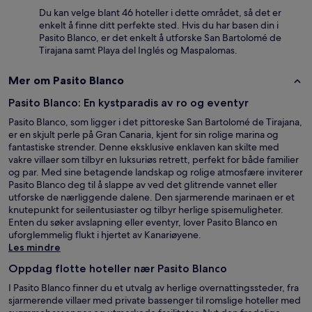
Du kan velge blant 46 hoteller i dette området, så det er
enkelt å finne ditt perfekte sted. Hvis du har basen din i
Pasito Blanco, er det enkelt å utforske San Bartolomé de
Tirajana samt Playa del Inglés og Maspalomas.
Mer om Pasito Blanco
Pasito Blanco: En kystparadis av ro og eventyr
Pasito Blanco, som ligger i det pittoreske San Bartolomé de Tirajana,
er en skjult perle på Gran Canaria, kjent for sin rolige marina og
fantastiske strender. Denne eksklusive enklaven kan skilte med
vakre villaer som tilbyr en luksuriøs retrett, perfekt for både familier
og par. Med sine betagende landskap og rolige atmosfære inviterer
Pasito Blanco deg til å slappe av ved det glitrende vannet eller
utforske de nærliggende dalene. Den sjarmerende marinaen er et
knutepunkt for seilentusiaster og tilbyr herlige spisemuligheter.
Enten du søker avslapning eller eventyr, lover Pasito Blanco en
uforglemmelig flukt i hjertet av Kanariøyene.
Les mindre
Oppdag flotte hoteller nær Pasito Blanco
I Pasito Blanco finner du et utvalg av herlige overnattingssteder, fra
sjarmerende villaer med private bassenger til romslige hoteller med