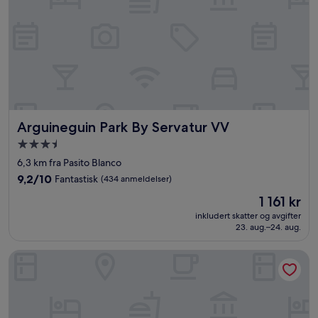
Arguineguin Park By Servatur VV
Arguineguin Park By Servatur VV
Overnattingssted
med
6,3 km fra Pasito Blanco
3.5
9.2
9,2/10
Fantastisk
(434 anmeldelser)
stjerner
av
Prisen
1 161 kr
10,
er
Fantastisk,
inkludert skatter og avgifter
1 161 kr
23. aug.–24. aug.
(434
anmeldelser)
Palm Oasis Maspalomas