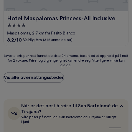
Hotel Maspalomas Princess-All Inclusive
Hotel Maspalomas Princess-All Inclusive
Overnattingssted
med
Maspalomas, 2,7 km fra Pasito Blanco
4.0
8.2
8,2/10
Veldig bra
(345 anmeldelser)
stjerner
av
10,
Veldig
Laveste
Laveste pris per natt funnet de siste 24 timene, basert på et opphold på 1 natt
bra,
for 2 voksne. Priser og tilgjengelighet kan endre seg. Ytterligere vilkår kan
pris
gjelde.
(345
per
anmeldelser)
natt
funnet
Vis alle overnattingssteder
de
siste
24
timene,
basert
Når
Når er det best å reise til San Bartolomé de
på
er
Tirajana?
et
det
Våre priser på hoteller i San Bartolomé de Tirajana er billigst
opphold
best
i juni
å
på
reise
1