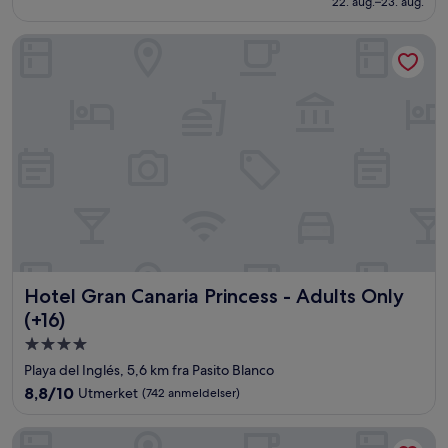
22. aug.–23. aug.
(546
anmeldelser)
Hotel Gran Canaria Princess - Adults Only (+16)
Hotel Gran Canaria Princess - Adults Only (+16)
Hotel Gran Canaria Princess - Adults Only
(+16)
Overnattingssted
med
Playa del Inglés, 5,6 km fra Pasito Blanco
4.0
8.8
8,8/10
Utmerket
(742 anmeldelser)
stjerner
av
10,
Hotel Riu Palace Oasis
Utmerket,