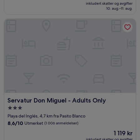
er
Suverent,
inkludert skatter og avgifter
2 855 kr
10. aug.–11. aug.
(954
anmeldelser)
Servatur Don Miguel - Adults Only
Servatur Don Miguel - Adults Only
Servatur Don Miguel - Adults Only
Overnattingssted
med
Playa del Inglés, 4,7 km fra Pasito Blanco
3.0
8.6
8,6/10
Utmerket
(1 006 anmeldelser)
stjerner
av
Prisen
1 119 kr
10,
er
Utmerket,
inkludert skatter og avgifter