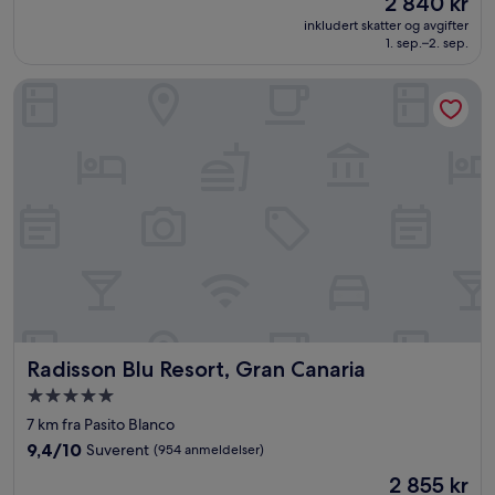
2 840 kr
10,
er
Fantastisk,
inkludert skatter og avgifter
2 840 kr
1. sep.–2. sep.
(986
anmeldelser)
Radisson Blu Resort, Gran Canaria
Radisson Blu Resort, Gran Canaria
Radisson Blu Resort, Gran Canaria
Overnattingssted
med
7 km fra Pasito Blanco
5.0
9.4
9,4/10
Suverent
(954 anmeldelser)
stjerner
av
Prisen
2 855 kr
10,