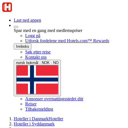
Last ned appen
Spar med en gang med medlemspriser
Logg på
Utforsk fordelene med Hotels.com™ Rewards
Innboks
Søk etter reise
Kontakt oss
norsk bokmål · NOK · NO
Annonser overnattingsstedet ditt
Reiser
Tilbakemelding
Hoteller i Danmark
Hoteller
Hoteller i Syddanmark