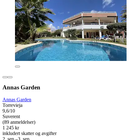
Annas Garden
Annas Garden
Torrevieja
9,6/10
Suverent
(89 anmeldelser)
1 245 kr
inkludert skatter og avgifter
2. sep.–3. sep.