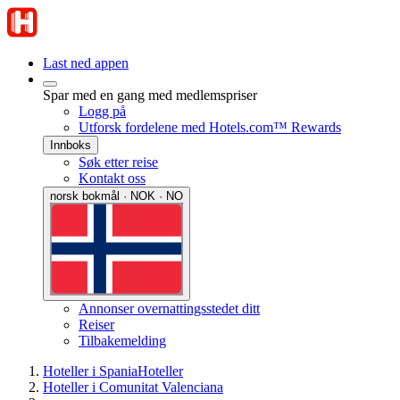
Last ned appen
Spar med en gang med medlemspriser
Logg på
Utforsk fordelene med Hotels.com™ Rewards
Innboks
Søk etter reise
Kontakt oss
norsk bokmål · NOK · NO
Annonser overnattingsstedet ditt
Reiser
Tilbakemelding
Hoteller i Spania
Hoteller
Hoteller i Comunitat Valenciana