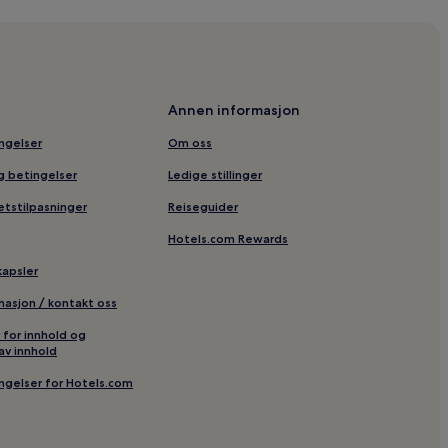
Annen informasjon
ingelser
Om oss
og betingelser
Ledige stillinger
etstilpasninger
Reiseguider
Hotels.com Rewards
kapsler
rmasjon / kontakt oss
r for innhold og
av innhold
ingelser for Hotels.com