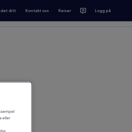
det ditt
Kontakt oss
Reiser
Logg på
 eksempel
 eller
irke