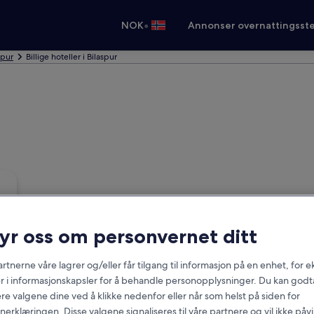
•
NOK
Annonser overnattingsste
spur
Billige hoteller i Bilaspur
ryr oss om personvernet ditt
rtnerne våre lagrer og/eller får tilgang til informasjon på en enhet, for
r i informasjonskapsler for å behandle personopplysninger. Du kan godta
re valgene dine ved å klikke nedenfor eller når som helst på siden for
erklæringen. Disse valgene signaliseres til våre partnere og vil ikke påv