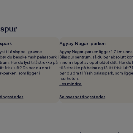
aspur
sspark
Agyay Nagar-parken
yst til å slappe i grønne
Agyay Nagar-parken ligger 1,7 km unna
 bør du besøke Yash palasspark i
Bilaspur sentrum, så du bør absolutt k
trum. Har du lyst til å strekke på
innom i løpet av oppholdet ditt. Har du l
itt frisk luft? Da bør du dra til
til å strekke på beina og få litt frisk luft?
-parken, som ligger i
bør du dra til Yash palasspark, som ligge
nærheten.
Les mindre
tingssteder
Se overnattingssteder