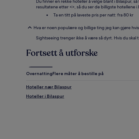
Du finner en rekke hoteller å velge blant i Bilaspur, så fi
resultatene etter <
>, så du ser de billigste hotellene i 
Ta en titt på laveste pris per natt: fra 80 kr
Hva er noen populære og billige ting jeg kan gjøre hvis j
Sightseeing trenger ikke å være så dyrt. Hvis du skal
Fortsett å utforske
Overnatting
Flere måter å bestille på
Hoteller nær Bilaspur
Hoteller i Bilaspur