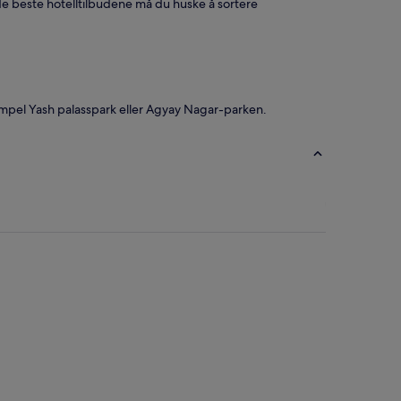
e de beste hotelltilbudene må du huske å sortere
ksempel Yash palasspark eller Agyay Nagar-parken.