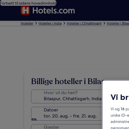
Fortsett til sidens hovedinnhold
Hoteller
Hoteller i India
Hoteller i Chhattisgarh
Hoteller i Bila
Billige hoteller i Bilaspur
Hvor vil du hen?
Vi b
Vi og
16
pa
Datoer
unike ID-e
tor. 20. aug. - fre. 21. aug.
administre
Gjester
personvern