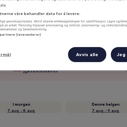
ata.
tnerne våre behandler data for å levere:
ige geolokasjonsdata. Aktivt skanne enhetsegenskaper for identifikasjon. Lagre og/eller 
på en enhet. Personlig tilpasset annonsering og innhold, annonsering- og innholdsmålin
ersøkelser og tjenesteutvikling.
 partnere (leverandører)
ormål
Avvis alle
Jeg
g
Samle fordeler for hver natt du
gjennomfører
I morgen
Denne helgen
7. aug. - 8. aug.
7. aug. - 9. aug.