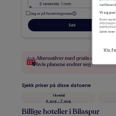
2 reisende, 1 rom
nettleserd
Vi og par
Jeg er på forretningsreise
Bruke nøyakt
informasjon 
Søk
publikumsund
Liste over
Vis f
Alternativer med gratis avbestillin
hvis planene endrer seg
Sjekk priser på disse datoene
I kveld
6. aug. - 7. aug.
Billige hoteller i Bilaspur