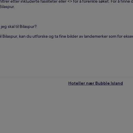
ltrer etter inkluderte fasiliteter eller <
> for å forenkle søket. For å finn
Bilaspur.
eg skal til Bilaspur?
 til Bilaspur, kan du utforske og ta fine bilder av landemerker som for e
Hoteller nær Bubble Island