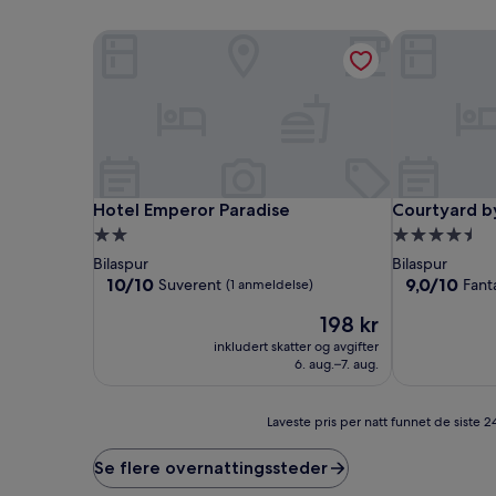
Hotel Emperor Paradise
Courtyard by
Hotel Emperor Paradise
Courtyard by
Hotel Emperor Paradise
Courtyard by
Overnattingssted
Overnatting
med
med
Bilaspur
Bilaspur
2.0
4.5
10.0
9.0
10/10
9,0/10
Suverent
Fant
(1 anmeldelse)
av
av
stjerner
stjerner
Prisen
198 kr
10,
10,
er
Suverent,
Fantastisk,
inkludert skatter og avgifter
198 kr
(1
(32
6. aug.–7. aug.
anmeldelse)
anmeldelser)
Laveste
Laveste pris per natt funnet de siste 2
pris
per
Se flere overnattingssteder
natt