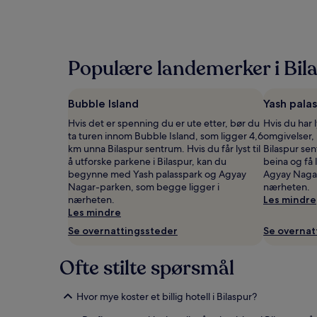
funnet
de
siste
24
timene,
Populære landemerker i Bil
basert
på
et
Bubble Island
Yash pala
opphold
på
Hvis det er spenning du er ute etter, bør du
Hvis du har l
1
ta turen innom Bubble Island, som ligger 4,6
omgivelser,
natt
km unna Bilaspur sentrum. Hvis du får lyst til
Bilaspur sen
for
å utforske parkene i Bilaspur, kan du
beina og få l
2
begynne med Yash palasspark og Agyay
Agyay Nagar
voksne.
Nagar-parken, som begge ligger i
nærheten.
Priser
nærheten.
Les mindre
og
Les mindre
tilgjengelighet
Se overnattingssteder
Se overnat
kan
endre
seg.
Ofte stilte spørsmål
Ytterligere
vilkår
kan
Hvor mye koster et billig hotell i Bilaspur?
gjelde.