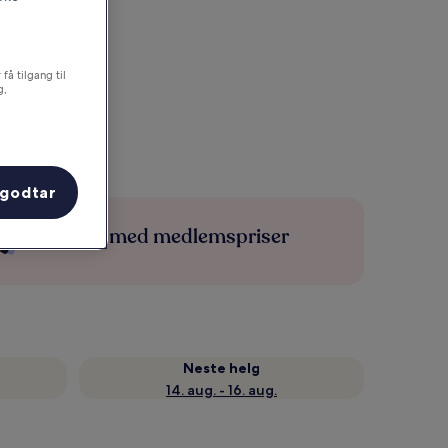
få tilgang til
g,
 godtar
Spar mer med medlemspriser
Neste helg
14. aug. - 16. aug.