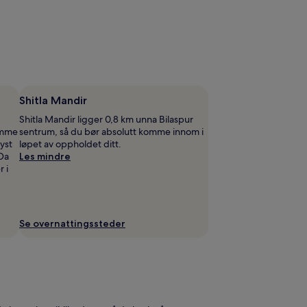
Shitla Mandir
Shitla Mandir ligger 0,8 km unna Bilaspur
omme
sentrum, så du bør absolutt komme innom i
yst
løpet av oppholdet ditt.
 Da
Les mindre
r i
Se overnattingssteder