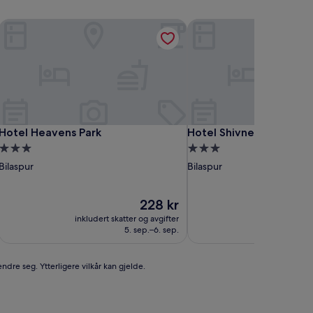
Hotel Heavens Park
Hotel Shivneri
Hotel Heavens Park
Hotel Shivneri
Hotel Heavens Park
Hotel Shivneri
Overnattingssted
Overnattingssted
med
med
Bilaspur
Bilaspur
3.0
3.0
stjerner
stjerner
Prisen
228 kr
er
inkludert skatter og avgifter
inkludert ska
228 kr
5. sep.–6. sep.
ndre seg. Ytterligere vilkår kan gjelde.