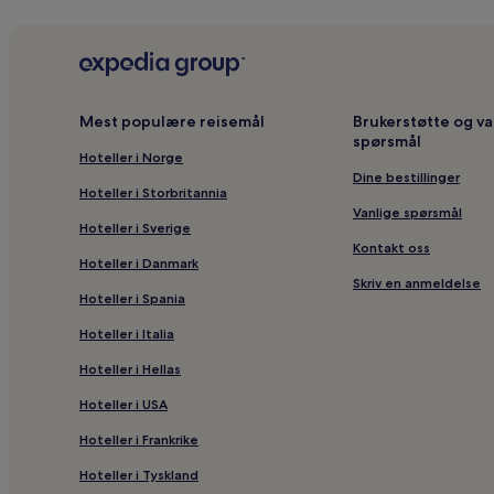
Mest populære reisemål
Brukerstøtte og va
spørsmål
Hoteller i Norge
Dine bestillinger
Hoteller i Storbritannia
Vanlige spørsmål
Hoteller i Sverige
Kontakt oss
Hoteller i Danmark
Skriv en anmeldelse
Hoteller i Spania
Hoteller i Italia
Hoteller i Hellas
Hoteller i USA
Hoteller i Frankrike
Hoteller i Tyskland