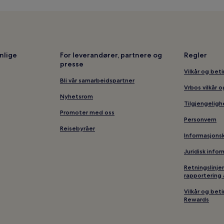
nlige
For leverandører, partnere og
Regler
presse
Vilkår og bet
Bli vår samarbeidspartner
Vrbos vilkår 
Nyhetsrom
Tilgjengeligh
Promoter med oss
Personvern
Reisebyråer
Informasjons
Juridisk info
Retningslinje
rapportering 
Vilkår og bet
Rewards