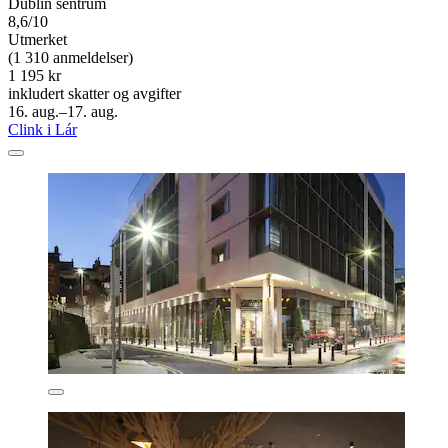
Dublin sentrum
8,6/10
Utmerket
(1 310 anmeldelser)
1 195 kr
inkludert skatter og avgifter
16. aug.–17. aug.
Clink i Lár