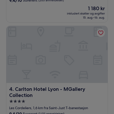
9,4/10
Suverent
(265 anmeldelser)
stjerner
av
Prisen
1 180 kr
10,
er
Suverent,
inkludert skatter og avgifter
1 180 kr
15. aug.–16. aug.
(265
anmeldelser)
Carlton Hotel Lyon - MGallery Collection
Carlton Hotel Lyon - MGallery Collection
4. Carlton Hotel Lyon - MGallery
Collection
Overnattingssted
med
Les Cordeliers, 1,6 km fra Saint-Just T-banestasjon
4.0
9.4
9,4/10
Suverent
(1 011 anmeldelser)