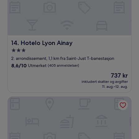
Hotelo Lyon Ainay
14. Hotelo Lyon Ainay
Overnattingssted
med
2. arrondissement, 1,1 km fra Saint-Just T-banestasjon
3.0
8.6
8,6/10
Utmerket
(405 anmeldelser)
stjerner
av
Prisen
737 kr
10,
er
Utmerket,
inkludert skatter og avgifter
737 kr
11. aug.–12. aug.
(405
anmeldelser)
Grand Hotel Des Terreaux