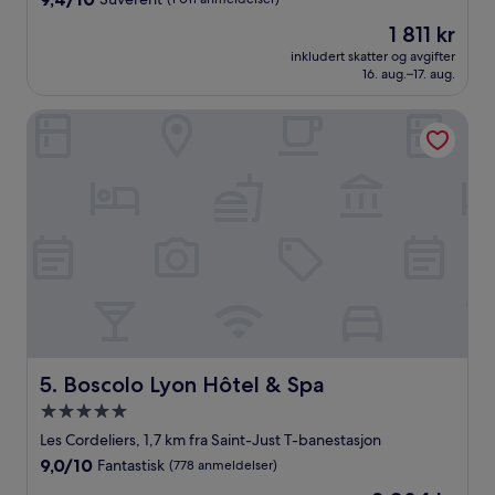
stjerner
av
Prisen
1 811 kr
10,
er
Suverent,
inkludert skatter og avgifter
1 811 kr
16. aug.–17. aug.
(1 011
anmeldelser)
Boscolo Lyon Hôtel & Spa
Boscolo Lyon Hôtel & Spa
5. Boscolo Lyon Hôtel & Spa
Overnattingssted
med
Les Cordeliers, 1,7 km fra Saint-Just T-banestasjon
5.0
9.0
9,0/10
Fantastisk
(778 anmeldelser)
stjerner
av