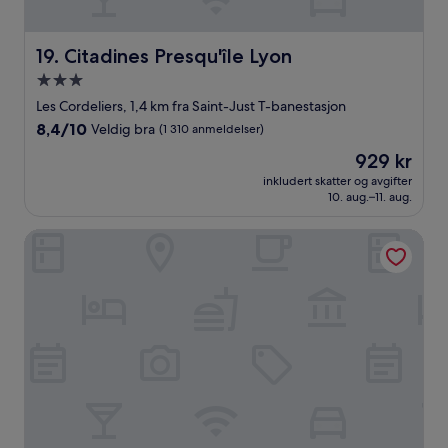
Citadines Presqu'île Lyon
19. Citadines Presqu'île Lyon
Overnattingssted
med
Les Cordeliers, 1,4 km fra Saint-Just T-banestasjon
3.0
8.4
8,4/10
Veldig bra
(1 310 anmeldelser)
stjerner
av
Prisen
929 kr
10,
er
Veldig
inkludert skatter og avgifter
929 kr
10. aug.–11. aug.
bra,
(1 310
anmeldelser)
Hotel du Simplon