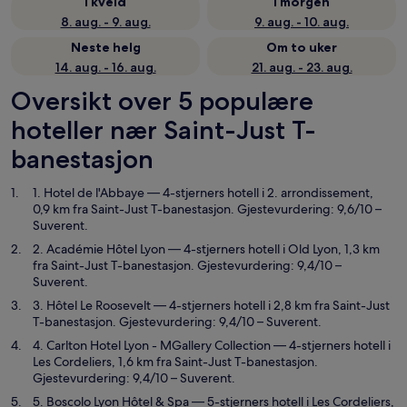
I kveld
I morgen
8. aug. - 9. aug.
9. aug. - 10. aug.
Neste helg
Om to uker
14. aug. - 16. aug.
21. aug. - 23. aug.
Oversikt over 5 populære
hoteller nær Saint-Just T-
banestasjon
1. Hotel de l'Abbaye
— 4-stjerners hotell i 2. arrondissement,
0,9 km fra Saint-Just T-banestasjon. Gjestevurdering: 9,6/10 –
Suverent.
2. Académie Hôtel Lyon
— 4-stjerners hotell i Old Lyon, 1,3 km
fra Saint-Just T-banestasjon. Gjestevurdering: 9,4/10 –
Suverent.
3. Hôtel Le Roosevelt
— 4-stjerners hotell i 2,8 km fra Saint-Just
T-banestasjon. Gjestevurdering: 9,4/10 – Suverent.
4. Carlton Hotel Lyon - MGallery Collection
— 4-stjerners hotell i
Les Cordeliers, 1,6 km fra Saint-Just T-banestasjon.
Gjestevurdering: 9,4/10 – Suverent.
5. Boscolo Lyon Hôtel & Spa
— 5-stjerners hotell i Les Cordeliers,