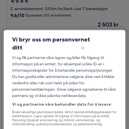
Overnattingssted
med
2. arrondissement, 0,9 km fra Saint-Just T-banestasjon
4.0
9.6
9,6/10
Suverent
(152 anmeldelser)
stjerner
av
Prisen
2 503 kr
10,
er
Suverent,
inkludert skatter og avgifter
2 503 kr
11. aug.–12. aug.
(152
Vi bryr oss om personvernet
anmeldelser)
Académie Hôtel Lyon
ditt
Vi og
16
partnerne våre lagrer og/eller får tilgang til
informasjon på en enhet, for eksempel unike ID-er i
informasjonskapsler for å behandle personopplysninger.
Du kan godta eller administrere valgene dine ved å klikke
nedenfor eller når som helst på siden for
personvernerklæringen. Disse valgene signaliseres til våre
partnere og vil ikke påvirke nettleserdata.
Vi og partnerne våre behandler data for å levere:
Bruke nøyaktige geolokasjonsdata. Aktivt skanne enhetsegenskaper for
Académie Hôtel Lyon
2. Académie Hôtel Lyon
identifikasjon. Lagre og/eller få tilgang til informasjon på en enhet.
Personlig tilpasset annonsering og innhold, annonsering- og
Overnattingssted
innholdsmåling, publikumsundersøkelser og tjenesteutvikling.