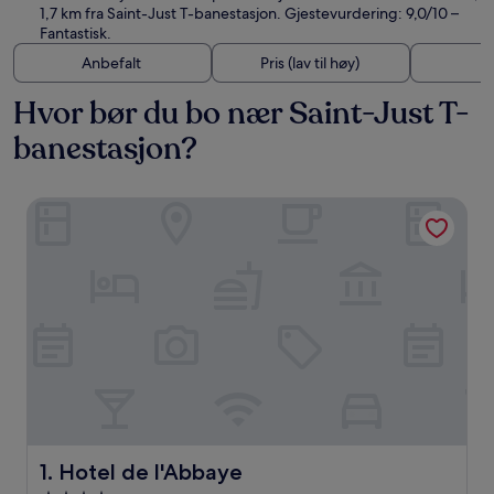
1,7 km fra Saint-Just T-banestasjon. Gjestevurdering: 9,0/10 –
Fantastisk.
Anbefalt
Pris (lav til høy)
A
Hvor bør du bo nær Saint-Just T-
banestasjon?
Hotel de l'Abbaye
Hotel de l'Abbaye
1. Hotel de l'Abbaye