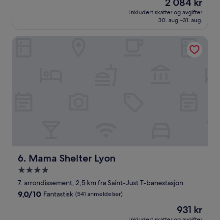
Prisen
2 084 kr
10,
er
Fantastisk,
inkludert skatter og avgifter
2 084 kr
30. aug.–31. aug.
(778
anmeldelser)
Mama Shelter Lyon
Mama Shelter Lyon
6. Mama Shelter Lyon
Overnattingssted
med
7. arrondissement, 2,5 km fra Saint-Just T-banestasjon
4.0
9.0
9,0/10
Fantastisk
(541 anmeldelser)
stjerner
av
Prisen
931 kr
10,
er
Fantastisk,
inkludert skatter og avgifter