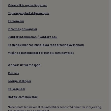
Vrbos vilkår og betingelser
Resorter og hoteller med spa i Lyon
Hoteller nær Tinghuset i Lyon
Tilgjengelighetstilpasninger
Hoteller nær Saint Martin d'Ainays kloster
Personvern
Hoteller i 5. arrondissement
Informasjonskapsler
Hoteller i Les Cordeliers
Juridisk informasjon / kontakt oss
Hoteller nær Bellecour stasjon
Retningslinjer for innhold og rapportering av innhold
Hoteller nær Notre-Dame de Fourvière basilika
Vilkår og betingelser for Hotels.com Rewards
Hoteller i 2. arrondissement
Annen informasjon
Kjæledyrvennlige hoteller i Métropole de Lyon
Hoteller i Auvergne-Rhône-Alpes
Om oss
Hoteller med parkering i Métropole de Lyon
Ledige stillinger
2-Stjerners hoteller i Lyon
Reiseguider
Forretningshoteller i Bron
Hotels.com Rewards
Pensjonat i Lyon
*Noen hoteller krever at du avbestiller senest 24 timer før innsjekking.
Hoteller i Champvert Mairie