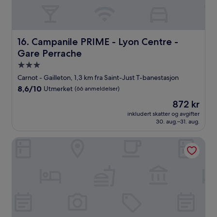
Campanile PRIME - Lyon Centre - Gare Perrache
16. Campanile PRIME - Lyon Centre -
Gare Perrache
Overnattingssted
med
Carnot - Gailleton, 1,3 km fra Saint-Just T-banestasjon
3.0
8.6
8,6/10
Utmerket
(66 anmeldelser)
stjerner
av
Prisen
872 kr
10,
er
Utmerket,
inkludert skatter og avgifter
872 kr
30. aug.–31. aug.
(66
anmeldelser)
Q7 Lodge Lyon 7