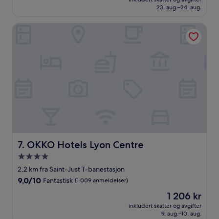
931 kr
23. aug.–24. aug.
(541
anmeldelser)
OKKO Hotels Lyon Centre
OKKO Hotels Lyon Centre
7. OKKO Hotels Lyon Centre
Overnattingssted
med
2,2 km fra Saint-Just T-banestasjon
4.0
9.0
9,0/10
Fantastisk
(1 009 anmeldelser)
stjerner
av
Prisen
1 206 kr
10,
er
Fantastisk,
inkludert skatter og avgifter
1 206 kr
9. aug.–10. aug.
(1 009