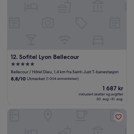
Sofitel Lyon Bellecour
12. Sofitel Lyon Bellecour
Overnattingssted
med
Bellecour / Hôtel Dieu, 1,4 km fra Saint-Just T-banestasjon
5.0
8.8
8,8/10
Utmerket
(1 004 anmeldelser)
stjerner
av
Prisen
1 687 kr
10,
er
Utmerket,
inkludert skatter og avgifter
1 687 kr
30. aug.–31. aug.
(1 004
anmeldelser)
Republik Hôtel