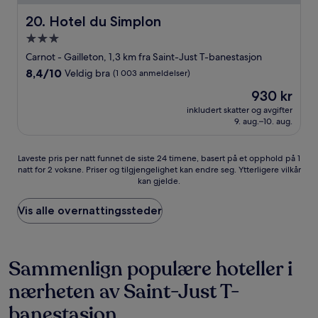
Hotel du Simplon
20. Hotel du Simplon
Overnattingssted
med
Carnot - Gailleton, 1,3 km fra Saint-Just T-banestasjon
3.0
8.4
8,4/10
Veldig bra
(1 003 anmeldelser)
stjerner
av
Prisen
930 kr
10,
er
Veldig
inkludert skatter og avgifter
930 kr
9. aug.–10. aug.
bra,
(1 003
anmeldelser)
Laveste
Laveste pris per natt funnet de siste 24 timene, basert på et opphold på 1
natt for 2 voksne. Priser og tilgjengelighet kan endre seg. Ytterligere vilkår
pris
kan gjelde.
per
natt
funnet
Vis alle overnattingssteder
de
siste
24
timene,
Sammenlign populære hoteller i
basert
nærheten av Saint-Just T-
på
et
banestasjon
opphold