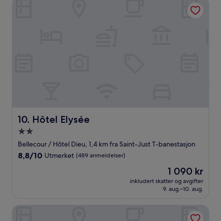
Hôtel Elysée
Hôtel Elysée
10. Hôtel Elysée
Overnattingssted
med
Bellecour / Hôtel Dieu, 1,4 km fra Saint-Just T-banestasjon
2.0
8.8
8,8/10
Utmerket
(489 anmeldelser)
stjerner
av
Prisen
1 090 kr
10,
er
Utmerket,
inkludert skatter og avgifter
1 090 kr
9. aug.–10. aug.
(489
anmeldelser)
Mercure Lyon Centre Saxe Lafayette