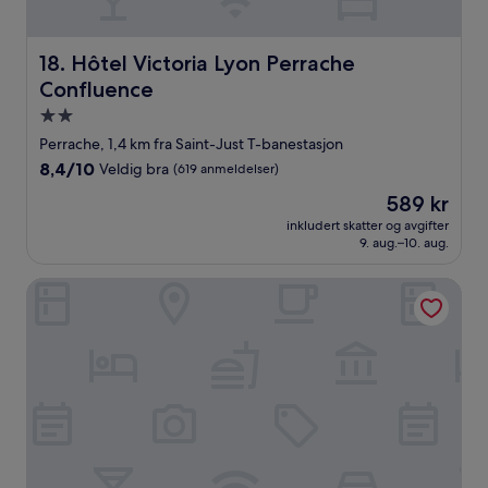
Hôtel Victoria Lyon Perrache Confluence
18. Hôtel Victoria Lyon Perrache
Confluence
Overnattingssted
med
Perrache, 1,4 km fra Saint-Just T-banestasjon
2.0
8.4
8,4/10
Veldig bra
(619 anmeldelser)
stjerner
av
Prisen
589 kr
10,
er
Veldig
inkludert skatter og avgifter
589 kr
9. aug.–10. aug.
bra,
(619
anmeldelser)
Citadines Presqu'île Lyon