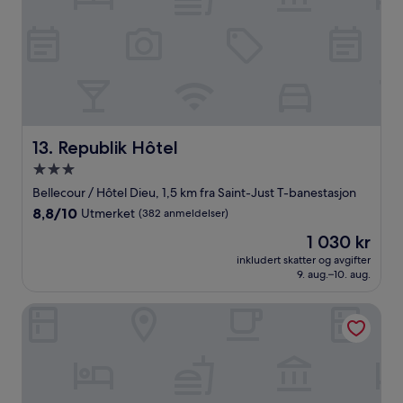
Republik Hôtel
13. Republik Hôtel
Overnattingssted
med
Bellecour / Hôtel Dieu, 1,5 km fra Saint-Just T-banestasjon
3.0
8.8
8,8/10
Utmerket
(382 anmeldelser)
stjerner
av
Prisen
1 030 kr
10,
er
Utmerket,
inkludert skatter og avgifter
1 030 kr
9. aug.–10. aug.
(382
anmeldelser)
Hotelo Lyon Ainay