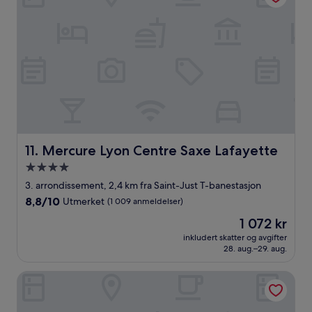
Mercure Lyon Centre Saxe Lafayette
11. Mercure Lyon Centre Saxe Lafayette
Overnattingssted
med
3. arrondissement, 2,4 km fra Saint-Just T-banestasjon
4.0
8.8
8,8/10
Utmerket
(1 009 anmeldelser)
stjerner
av
Prisen
1 072 kr
10,
er
Utmerket,
inkludert skatter og avgifter
1 072 kr
28. aug.–29. aug.
(1 009
anmeldelser)
Sofitel Lyon Bellecour