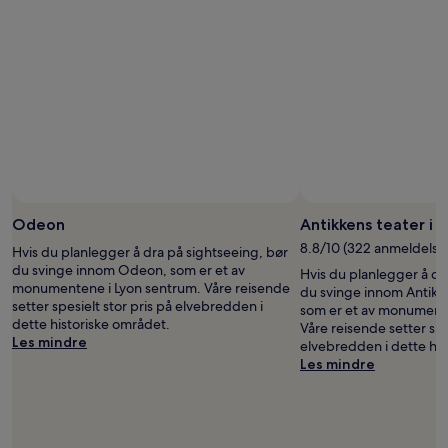
Odeon
Antikkens teater i 
8.8/10 (322 anmeldelse
Hvis du planlegger å dra på sightseeing, bør
du svinge innom Odeon, som er et av
Hvis du planlegger å dr
monumentene i Lyon sentrum. Våre reisende
du svinge innom Antikke
setter spesielt stor pris på elvebredden i
som er et av monumente
dette historiske området.
Våre reisende setter spe
Les mindre
elvebredden i dette his
Les mindre