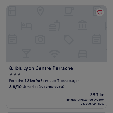
anmeldelser)
ibis Lyon Centre Perrache
ibis Lyon Centre Perrache
8. ibis Lyon Centre Perrache
Overnattingssted
med
Perrache, 1,3 km fra Saint-Just T-banestasjon
3.0
8.8
8,8/10
Utmerket
(994 anmeldelser)
stjerner
av
Prisen
789 kr
10,
er
Utmerket,
inkludert skatter og avgifter
789 kr
23. aug.–24. aug.
(994
anmeldelser)