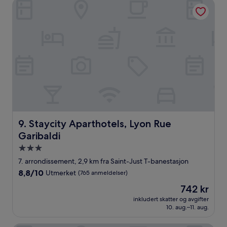
Staycity Aparthotels, Lyon Rue Garibaldi
Staycity Aparthotels, Lyon Rue Garibaldi
9. Staycity Aparthotels, Lyon Rue
Garibaldi
Overnattingssted
med
7. arrondissement, 2,9 km fra Saint-Just T-banestasjon
3.0
8.8
8,8/10
Utmerket
(765 anmeldelser)
stjerner
av
Prisen
742 kr
10,
er
Utmerket,
inkludert skatter og avgifter
742 kr
10. aug.–11. aug.
(765
anmeldelser)