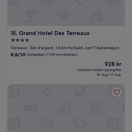
Grand Hotel Des Terreaux
15. Grand Hotel Des Terreaux
Overnattingssted
med
Terreaux - Bat d'argent, 1,6 km fra Saint-Just T-banestasjon
4.0
8.8
8,8/10
Utmerket
(1 005 anmeldelser)
stjerner
av
Prisen
928 kr
10,
er
Utmerket,
inkludert skatter og avgifter
928 kr
16. aug.–17. aug.
(1 005
anmeldelser)
Campanile PRIME - Lyon Centre - Gare Perrache