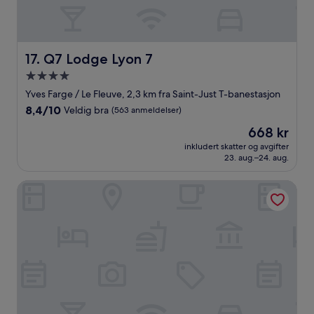
Q7 Lodge Lyon 7
17. Q7 Lodge Lyon 7
Overnattingssted
med
Yves Farge / Le Fleuve, 2,3 km fra Saint-Just T-banestasjon
4.0
8.4
8,4/10
Veldig bra
(563 anmeldelser)
stjerner
av
Prisen
668 kr
10,
er
Veldig
inkludert skatter og avgifter
668 kr
23. aug.–24. aug.
bra,
(563
anmeldelser)
Hôtel Victoria Lyon Perrache Confluence