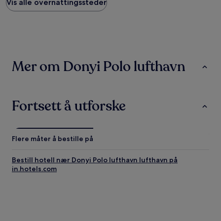
funnet
Vis alle overnattingssteder
de
siste
24
timene,
basert
på
Mer om Donyi Polo lufthavn
et
opphold
på
1
natt
Fortsett å utforske
for
2
voksne.
Priser
Flere måter å bestille på
og
tilgjengelighet
Bestill hotell nær Donyi Polo lufthavn lufthavn på
kan
in.hotels.com
endre
seg.
Ytterligere
vilkår
kan
gjelde.