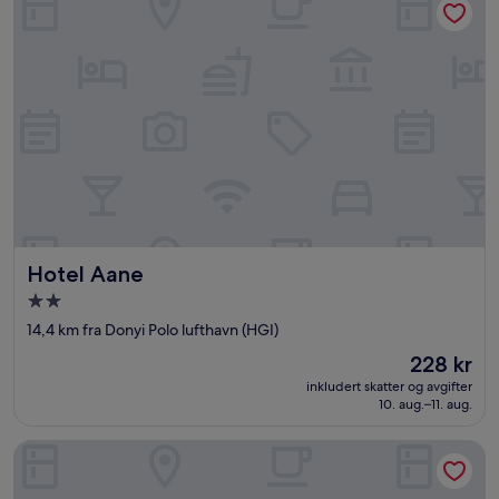
Hotel Aane
Hotel Aane
Overnattingssted
med
14,4 km fra Donyi Polo lufthavn (HGI)
2.0
Prisen
228 kr
stjerner
er
inkludert skatter og avgifter
228 kr
10. aug.–11. aug.
Hotel Rising Sun