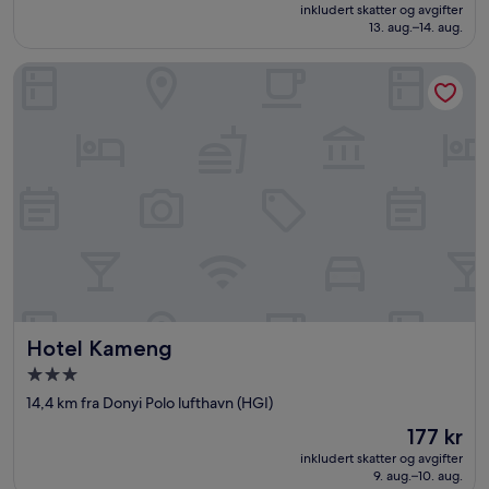
er
inkludert skatter og avgifter
186 kr
13. aug.–14. aug.
Hotel Kameng
Hotel Kameng
Hotel Kameng
Overnattingssted
med
14,4 km fra Donyi Polo lufthavn (HGI)
3.0
Prisen
177 kr
stjerner
er
inkludert skatter og avgifter
177 kr
9. aug.–10. aug.