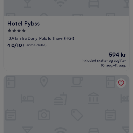
Hotel Pybss
Hotel Pybss
Overnattingssted
med
13,9 km fra Donyi Polo lufthavn (HGI)
4.0
4.0
4,0/10
(1 anmeldelse)
stjerner
av
Prisen
594 kr
10,
er
(1
inkludert skatter og avgifter
594 kr
10. aug.–11. aug.
anmeldelse)
MAHAMAYA HOTEL