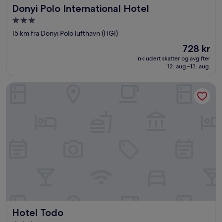
Donyi Polo International Hotel
Donyi Polo International Hotel
Overnattingssted
med
15 km fra Donyi Polo lufthavn (HGI)
3.0
Prisen
728 kr
stjerner
er
inkludert skatter og avgifter
728 kr
12. aug.–13. aug.
Hotel Todo
Hotel Todo
Hotel Todo