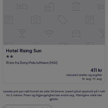
Hotel Rising Sun
Hotel Rising Sun
Overnattingssted
med
15 km fra Donyi Polo lufthavn (HGI)
2.0
Prisen
411 kr
stjerner
er
inkludert skatter og avgifter
411 kr
16. aug.–17. aug.
Laveste
Laveste pris per natt funnet de siste 24 timene, basert på et opphold på 1 natt
for 2 voksne. Priser og tilgjengelighet kan endre seg. Ytterligere vilkår kan
pris
gjelde.
per
natt