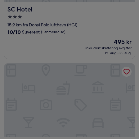
SC Hotel
SC Hotel
Overnattingssted
med
15,9 km fra Donyi Polo lufthavn (HGI)
3.0
10.0
10/10
Suverent
(1 anmeldelse)
stjerner
av
Prisen
495 kr
10,
er
Suverent,
inkludert skatter og avgifter
495 kr
12. aug.–13. aug.
(1
anmeldelse)
Donyi Polo International Hotel