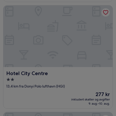
Hotel City Centre
Hotel City Centre
Hotel City Centre
Overnattingssted
med
13,4 km fra Donyi Polo lufthavn (HGI)
2.0
Prisen
277 kr
stjerner
er
inkludert skatter og avgifter
277 kr
9. aug.–10. aug.
Hotel Aane