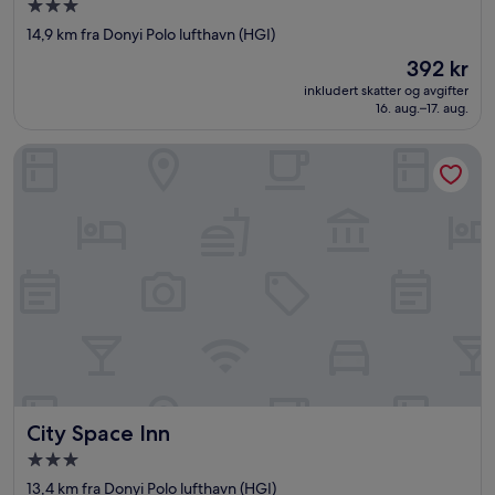
Overnattingssted
med
14,9 km fra Donyi Polo lufthavn (HGI)
3.0
Prisen
392 kr
stjerner
er
inkludert skatter og avgifter
392 kr
16. aug.–17. aug.
City Space Inn
City Space Inn
City Space Inn
Overnattingssted
med
13,4 km fra Donyi Polo lufthavn (HGI)