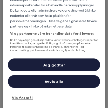
informasjonskapsler for å behandle personopplysninger.
Du kan godta eller administrere valgene dine ved å klikke
nedenfor eller når som helst på siden for
personvernerklæringen. Disse valgene signaliseres til våre
Papumpare Jungle Resort
Papumpare Jungle Resort
partnere og vil ikke påvirke nettleserdata.
Overnattingssted
Vi og partnerne våre behandler data for å levere:
med
11,8 km fra Donyi Polo lufthavn (HGI)
Bruke nøyaktige geolokasjonsdata. Aktivt skanne enhetsegenskaper for
4.0
6.0
6,0/10
(1 anmeldelse)
identifikasjon. Lagre og/eller få tilgang til informasjon på en enhet.
stjerner
av
Personlig tilpasset annonsering og innhold, annonsering- og
Prisen
409 kr
innholdsmåling, publikumsundersøkelser og tjenesteutvikling.
10,
er
(1
Liste over partnere (leverandører)
inkludert skatter og avgifter
409 kr
16. aug.–17. aug.
anmeldelse)
Jeg godtar
Cygnett Inn Trendz
Avvis alle
Vis formål