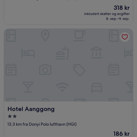
3.0
Prisen
318 kr
stjerner
er
inkludert skatter og avgifter
318 kr
8. sep.–9. sep.
Hotel Aanggong
Hotel Aanggong
Hotel Aanggong
Overnattingssted
med
13,3 km fra Donyi Polo lufthavn (HGI)
2.0
Prisen
186 kr
stjerner