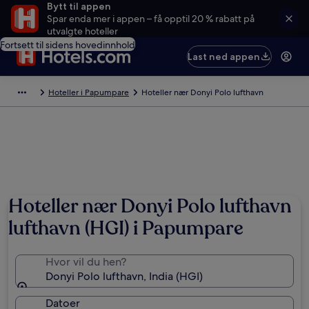
Bytt til appen
Spar enda mer i appen – få opptil 20 % rabatt på
utvalgte hoteller
Fortsett til sidens hovedinnhold
Last ned appen
Hoteller i Papumpare
Hoteller nær Donyi Polo lufthavn
Hoteller nær Donyi Polo lufthavn
lufthavn (HGI) i Papumpare
Hvor vil du hen?
Donyi Polo lufthavn, India (HGI)
Datoer