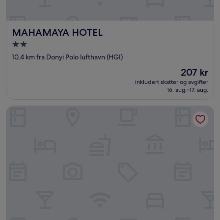
MAHAMAYA HOTEL
MAHAMAYA HOTEL
Overnattingssted
med
10,4 km fra Donyi Polo lufthavn (HGI)
2.0
Prisen
207 kr
stjerner
er
inkludert skatter og avgifter
207 kr
16. aug.–17. aug.
SC Hotel